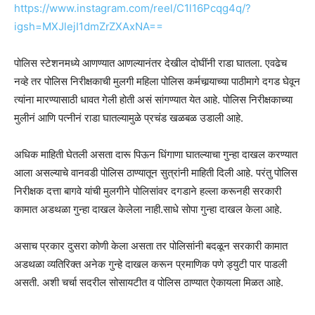
https://www.instagram.com/reel/C1l16Pcqg4q/?
igsh=MXJlejI1dmZrZXAxNA==
पोलिस स्टेशनमध्ये आणण्यात आणल्यानंतर देखील दोघींनी राडा घातला. एवढेच
नव्हे तर पोलिस निरीक्षकाची मुलगी महिला पोलिस कर्मचार्‍याच्या पाठीमागे दगड घेवून
त्यांना मारण्यासाठी धावत गेली होती असं सांगण्यात येत आहे. पोलिस निरीक्षकाच्या
मुलीनं आणि पत्नीनं राडा घातल्यामुळे प्रचंड खळबळ उडाली आहे.
अधिक माहिती घेतली असता दारू पिऊन धिंगाणा घातल्याचा गुन्हा दाखल करण्यात
आला असल्याचे वानवडी पोलिस ठाण्यातून सुत्रांनी माहिती दिली आहे. परंतु पोलिस
निरीक्षक दत्ता बागवे यांची मुलगीने पोलिसांवर दगडाने हल्ला करूनही सरकारी
कामात अडथळा गुन्हा दाखल केलेला नाही.साधे सोपा गुन्हा दाखल केला आहे.
असाच प्रकार दुसरा कोणी केला असता तर पोलिसांनी बदळून सरकारी कामात
अडथळा व्यतिरिक्त अनेक गुन्हे दाखल करून प्रमाणिक पणे ड्युटी पार पाडली
असती. अशी चर्चा सदरील सोसायटीत व पोलिस ठाण्यात ऐकायला मिळत आहे.