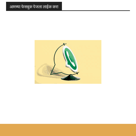
आमच्या फेसबुक पेजला लाईक करा