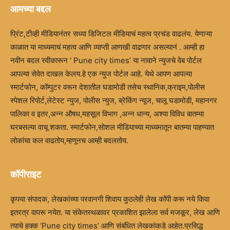
आमच्या बद्दल
प्रिंट,टीव्ही मीडियानंतर सध्या डिजिटल मीडियाचं महत्व प्रचंड वाढलंय. येणाऱ्या
काळात या माध्यमाचं महत्व आणि व्याप्ती आणखी वाढणार असल्यानं . आम्ही हा
नवीन बदल स्वीकारून ‘ Pune city times’ या नावाने न्युजचे वेब पोर्टल
आपल्या सेवेत दाखल केलय.हे एक न्युज पोर्टल आहे. येथे आपण आपल्या
स्मार्टफोन, कॉम्पुटर वरून देशातील घडामोडी तसेच स्थानिक,क्राइम,पोलीस
स्पेशल रिपोर्ट,लेटेस्ट न्युज, पोलीस न्युज, ब्रेकिंग न्यूज, चालू घडामोडी, महानगर
पालिका व इतर,अन्न औषध,महसूल विभाग ,अन्न धान्य, अश्या विविध बातम्या
घरबसल्या वाचू शकता. स्मार्टफोन,सोशल मीडियाच्या माध्यमातून बातम्या पाहण्यात
लोकांचा कल वाढतोय,म्हणूनच आम्ही बदलतोय.
कॉपीराइट
कृपया संपादक, लेखकांच्या परवानगी शिवाय कुठलेही लेख कॉपी करू नये किवा
इतरत्र वापरू नयेत. या संकेतस्थळावर प्रकाशित झालेला सर्व मजकूर, लेख आणि
त्याचे हक्क ‘Pune city times’ आणि संबंधित लेखकांकडे आहेत.प्रसिद्ध