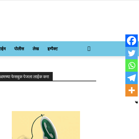
राईम
पोलीस
लेख
इम्पैक्ट
आमच्या फेसबुक पेजला लाईक करा