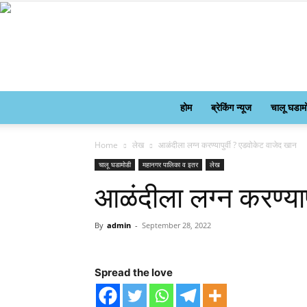
होम
ब्रेकिंग न्यूज
चालू घडाम
Home
लेख
आळंदीला लग्न करण्यापुर्वी ? एडवोकेट वाजेद खान
चालू घडामोडी
महानगर पालिका व इतर
लेख
आळंदीला लग्न करण्याप
By
admin
-
September 28, 2022
Spread the love