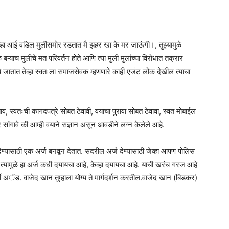
व्हा आई वडिल मुलीसमोर रडतात मै झहर खा के मर जाऊंगी।, तुझ्यामुळे
बऱ्याच मुलीचे मत परिवर्तन होते आणि त्या मुली मुलांच्या विरोधात तक्रार
्ये जातात तेव्हा स्वतःला समाजसेवक म्हणणारे काही एजंट लोक देखील त्याचा
व, स्वतःची कागदपत्रे सोबत ठेवावी, वयाचा पुरावा सोबत ठेवावा, स्वत मोबाईल
े सांगावे की आम्ही वयाने सज्ञान असून आवडीने लग्न केलेले आहे.
देण्यासाठी एक अर्ज बनवून देतात. सदरील अर्ज देण्यासाठी जेव्हा आपण पोलिस
तील.त्यामुळे हा अर्ज कधी दयायचा आहे, केव्हा दयायचा आहे. याची खरंच गरज आहे
वी अॅड. वाजेद खान तुम्हाला योग्य ते मार्गदर्शन करतील.वाजेद खान (बिडकर)