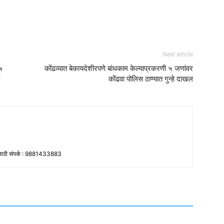
Next article
५
कोंढव्यात बेकायदेशीरपणे बांधकाम केल्याप्रकरणी ५ जणांवर
कोंढवा पोलिस ठाण्यात गुन्हे दाखल
ांसाठी संपर्क : 9881433883