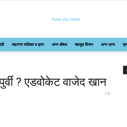
ोडी
महानगर पालिका व इतर
अन्न औषध
महसूल विभाग
अन्न धान्य
क्
Pune
ुर्वी ? एडवोकेट वाजेद खान
City
0