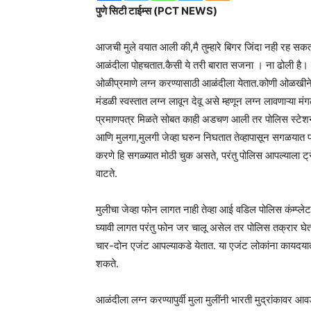
पुणे सिटी टाईम्स (PCT NEWS)
आजची मुले वयात आली की,मै तुम्हारे बिगर जिंदा नही रह स
आळंदीला पोहचतात.कैसी ये तरी बारात सजना । ना ढोली है। कोई 
ओळीप्रमाणे लग्न करण्यासाठी आळंदीला येतात.कोणी ओळखीने
मंडळी स्वस्तात लग्न लावून देवू असे म्हणून लग्न लावणाऱ्या मंग
प्रमाणपत्र मिळते सोबत काही अडचण आली तर पोलिस स्टेशनला द
आणि मुलगा,मुलगी जेव्हा घरुन निघतात तेव्हापासून सगळयात प
करणे हि सगळ्यात मोठी चुक असते, परंतु पोलिस आपल्याला ट्रॅक
वाटते.
मुलीचा जेव्हा फोन लागत नाही तेव्हा आई वडिल पोलिस कंम्प्
घ्यावी लागत परंतु फोन जर चालू असेल तर पोलिस तक्रार घेत
चार-दोन एजंट आपल्याकडे येतात. या एजंट लोकांना कायदयाती
शकते.
आळंदीला लग्न करण्यापुर्वी मुला मुलींनी भारती मुद्रांकावर