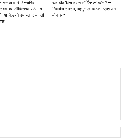
काय म्हणता बापरे..! नवाजिश
खराडीत ‘विनापरवाना होर्डिंगरत्न’ कोण? —
वकाच्या ऑफिसच्या पाठीमागे
नियमांना रामराम, महसुलाला फटका, प्रशासन
ंद या बिल्डरने उभारला ८ मजली
मौन का?
हाल’!