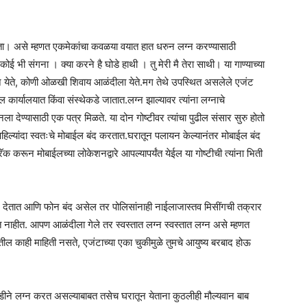
Times
कता। असे म्हणत एकमेकांचा कवळया वयात हात धरुन लग्न करण्यासाठी
भी संगना । क्या करने है घोडे हाथी । तु मेरी मै तेरा साथी। या गाण्याच्या
 येते, कोणी ओळखी शिवाय आळंदीला येते.मग तेथे उपस्थित असलेले एजंट
ल कार्यालयात किंवा संस्थेकडे जातात.लग्न झाल्यावर त्यांना लग्नाचे
ेण्यासाठी एक पत्र मिळते. या दोन गोष्टीवर त्यांचा पुढील संसार सुरु होतो
हिल्यांदा स्वतःचे मोबाईल बंद करतात.घरातून पलायन केल्यानंतर मोबाईल बंद
 करून मोबाईलच्या लोकेशनद्वारे आपल्यापर्यंत येईल या गोष्टीची त्यांना भिती
लेट देतात आणि फोन बंद असेल तर पोलिसांनाही नाईलाजास्तव मिसींगची तक्रार
 नाहीत. आपण आळंदीला गेले तर स्वस्तात लग्न स्वस्तात लग्न असे म्हणत
ल काही माहिती नसते, एजंटाच्या एका चुकीमुळे तुमचे आयुष्य बरबाद होऊ
 आवडीने लग्न करत असल्याबाबत तसेच घरातून येताना कुठलीही मौल्यवान बाब