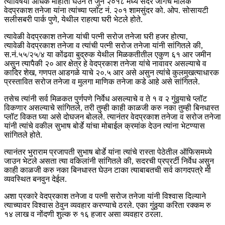
त्याविषयी अधिक माहीती घेउन ते जुन २०१८ मध्ये सदर जागेचे मालक
वेदप्रकाश तनेजा यांना त्यांच्या प्लॉट नं. २०१ शामसुंदर को. ओप. सोसायटी
सलीसबरी पार्क पुणे, येथील राहत्या घरी भेटले होते.
त्यावेळी वेदप्रकाश तनेजा यांची पत्नी सरोज तनेजा घरी हजर होत्या,
त्यावेळी वेदप्रकाश तनेजा व त्यांची पत्नी सरोज तनेजा यांनी सांगितले की,
स.नं.५५/२५/४ या कोंढवा बुद्रुक येथील मिळकतीतील एकुण ६१ आर जमीन
असुन त्यापैकी २० आर क्षेत्र हे वेदप्रकाश तनेजा यांचे नावावर असल्याचे व
कादिर शेख, गणपत आडगळे याचे २०.५ आर असे असुन त्यांचे कुलमुखत्याधारक
प्रस्तावित सरोज तनेजा व मुलगा माणिक तनेजा कडे आहे असे सांगितले.
तसेच त्यांनी सर्व मिळकत पुर्णपणे निर्वेध असल्याचे व ते १ व २ गुंठ्ठयाचे प्लॉट
विकणार असल्याचे सांगितले, तरी तुम्ही काही काळजी करु नका तुम्ही बिनधास्त
प्लॉट विकत घ्या असे दोघजन बोलले. त्यानंतर वेदप्रकाश तनेजा व सरोज तनेजा
यांनी त्यांचे वकील सुभाष बोर्डे यांचा मोबाईल क्रमांक देउन त्यांना भेटण्यास
सांगितले होते.
त्यानंतर भुराराम प्रजापती सुभाष बोर्डे यांना त्यांचे रास्ता पेठेतील ऑफिसमध्ये
जाउन भेटले असता त्या वकिलांनी सांगितले की, सदरची प्रप्रर्टी निर्वेध असुन
काही काळजी करु नका बिनधास्त घेउन टाका त्याबाबतची सर्व कागदपत्रे मी
व्यवस्थित बनवुन देईल.
अशा प्रकारे वेदप्रकाश तनेजा व पत्नी सरोज तनेजा यांनी विश्वास दिल्याने
त्याच्यावर विश्वास ठेवुन व्यवहार करण्याचे ठरले. एका गुंठ्ठया करिता रक्कम रु
१४ लाख व नोंदणी शुल्क रु १६ हजार असा व्यवहार ठरला.