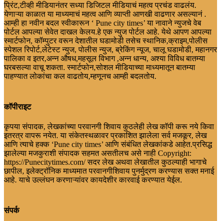
प्रिंट,टीव्ही मीडियानंतर सध्या डिजिटल मीडियाचं महत्व प्रचंड वाढलंय.
येणाऱ्या काळात या माध्यमाचं महत्व आणि व्याप्ती आणखी वाढणार असल्यानं .
आम्ही हा नवीन बदल स्वीकारून ‘ Pune city times’ या नावाने न्युजचे वेब
पोर्टल आपल्या सेवेत दाखल केलय.हे एक न्युज पोर्टल आहे. येथे आपण आपल्या
स्मार्टफोन, कॉम्पुटर वरून देशातील घडामोडी तसेच स्थानिक,क्राइम,पोलीस
स्पेशल रिपोर्ट,लेटेस्ट न्युज, पोलीस न्युज, ब्रेकिंग न्यूज, चालू घडामोडी, महानगर
पालिका व इतर,अन्न औषध,महसूल विभाग ,अन्न धान्य, अश्या विविध बातम्या
घरबसल्या वाचू शकता. स्मार्टफोन,सोशल मीडियाच्या माध्यमातून बातम्या
पाहण्यात लोकांचा कल वाढतोय,म्हणूनच आम्ही बदलतोय.
कॉपीराइट
कृपया संपादक, लेखकांच्या परवानगी शिवाय कुठलेही लेख कॉपी करू नये किवा
इतरत्र वापरू नयेत. या संकेतस्थळावर प्रकाशित झालेला सर्व मजकूर, लेख
आणि त्याचे हक्क ‘Pune city times’ आणि संबंधित लेखकांकडे आहेत.प्रसिद्ध
झालेल्या मजकुराशी संपादक सहमत असतीलच असे नाही Copyright:
https://Punecitytimes.com/ सदर लेख अथवा लेखातील कुठल्याही भागाचे
छापील, इलेक्ट्रॉनिक माध्यमात परवानगीशिवाय पुनर्मुद्रण करण्यास सक्त मनाई
आहे. याचे उल्लंघन करणाऱ्यांवर कायदेशीर कारवाई करण्यात येईल.
संपर्क