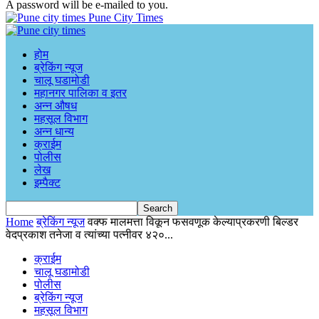
A password will be e-mailed to you.
Pune City Times
होम
ब्रेकिंग न्यूज
चालू घडामोडी
महानगर पालिका व इतर
अन्न औषध
महसूल विभाग
अन्न धान्य
क्राईम
पोलीस
लेख
इम्पैक्ट
Home
ब्रेकिंग न्यूज
वक्फ मालमत्ता विकून फसवणूक केल्याप्रकरणी बिल्डर
वेदप्रकाश तनेजा व त्यांच्या पत्नीवर ४२०...
क्राईम
चालू घडामोडी
पोलीस
ब्रेकिंग न्यूज
महसूल विभाग