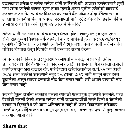
वेदप्रकाश तनेजा व सरोज तनेजा यांनी सांगितले की, व्यवहार ठरलेप्रमाणे तुम्ही
मला लगेच जागेची रक्कम देउन टाका म्हणजे आपण पुढील खरेदीची कारवाई
लवकर करुन घेउ.त्यांचेवर विश्वास बसल्याने बँक ऑफ बडोदा बँकेचा रु १०
लाखांचा रक्कमेचा चेक व थनमल प्रजापती यांनी स्टेट बँक ऑफ इंडीया बँकेचा
४ लाख रु चा चेक असे एकुण १४ लाखांचे चेक दिले.
तनेजा यांनी १० लाखांचा चेक वटवून घेतला होता. त्यानुसार ३० जून २०१८
रोजी सह दुय्यम निबंधक वर्ग-२ हवेली क्र ९ यांचेकडे दस्त क्र ५६२४/२०१८
प्रमाणे नोंदविण्यात आला आहे. त्यावेळी वेदप्रकाश तनेजा व पत्नी सरोज तनेजा
यांचेवर विश्वास ठेवुन फिर्यादी यांनी दस्तावर सहया केल्या.
त्यानंतर काही दिवसानंतर भुराराम प्रजापती व थनमूल प्रजापती ७/१२
उतारावर नाव नोंदविण्याकरिता कात्रज तलाठी कार्यालयात गेले असता तलाठी
कार्यालयातून असे कळाले की, परिशिष्टात खरेदीखतातील स.नं.५५ च्या ऐवजी
२०/४ असा उल्लेख असल्याने नमुद २०/४असा ७/१२ नाही म्हणुन सदर दस्त
चुकलेला असुन त्यावर दस्ताची नोद घेता येणार नाही, तरी आपले दस्ताची नोंद
घेता येणार नाही.
सदरचे ऐकुन दोघांना धक्काच बसला त्यावेळी फसवणुक झाल्याचे समजले. परत
पैश्यांची मागणी केली असता तनेजा यांनी उडवाउडवीची उत्तरे दिली व घेतलेली
रक्कम न दिल्याने व जी जागा अस्तित्वात नाही ती जागा विकल्याने तनेजांवर
भारतीय दंड संहिता कलम ४०६,४२०,४६५, ४६८,४७१,३४ प्रमाणे गुन्हा दाखल
करण्यात आला आहे.
Share this: