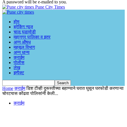
A password will be e-mailed to you.
Pune City Times
होम
ब्रेकिंग न्यूज
चालू घडामोडी
महानगर पालिका व इतर
अन्न औषध
महसूल विभाग
अन्न धान्य
क्राईम
पोलीस
लेख
इम्पैक्ट
Home
क्राईम
डिश टीव्ही दुरूस्तीच्या बहाण्याने घरात घुसून घरफोडी करणाऱ्या
चोरटयास कोंढवा पोलिसांनी केली...
क्राईम