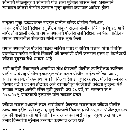
सोन्याचे मंगळसुत्र व सोन्याची पोत असा मुद्देमाल चोरून नेला असल्याने
त्याबाबत कोंढवा पोलीस ठाण्यात गुन्हा दाखल करण्यात आलेला होता.
सदरचा गुन्हा घडल्यानंतर सरदार पाटील वरिष्ठ पोलीस निरीक्षक,
जानकर पोलीस निरीक्षक (गुन्हे), व गोकुळ राऊत पोलीस निरीक्षक (गुन्हे), यांचे
मार्गदर्शानाखाली कोंढवा तपास पथकाचे पोलीस उपनिरीक्षक स्वप्निल पाटील व
तपास पथकातील अंमलदार यांनी तपास सुरू केला.
तपास पथकातील पोलीस नाईक जोतिबा पवार व सतिश चव्हाण यांना गोपनिय
बातमीदारामार्फत माहिती मिळाली की घरफोडी चोरी करणारा इसम हा येवलेवाडी
कोंढवा बुद्रुक येथे थांबला आहे.
अशी माहिती मिळाल्याने आरोपीचा शोध घेणेकामी पोलीस उपनिरीक्षक स्वप्निल
पाटील यांचेसह पोलीस हवालदार रमेश गरूड पोलीस नाईक जोतिबा पवार,
सतिश चव्हाण, गोरखनाथ चिनके, निलेश देसाई, तुषार अल्हाट, पोलीस अंमलदार
किशोर वळे व लक्ष्मण होळकर असे रवानाहोवून येवलेवाडी कोंढवा बुद्रुक येथे
सापळा लावून आरोपी मनिष मुर्ती पुजारी, वय २८ वर्षे, रा. रामनगर स.नं.
१०८/१०९, रामटेकडी हडपसर यास ताब्यात घेतले.
कोंढवा तपास पथकाने सदर आरोपीकडे केलेल्या तपासामध्ये कोंढवा पोलीस
ठाण्याच्या हद्दीत असे एकुण ६ गुन्हे केल्याचे निष्पन्न झाले असून आरोपीकडून एक
दुचाकी गाडीसह सोन्याचे दागिने व रोख रक्कम असे मिळून एकुण ३ लाख ३०
हजार किंमतीचा मुद्देमाल हस्तगत करण्यात आला आहे