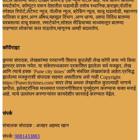
पोर्टल आपल्या सेवेत दाखल केलय.हे एक न्युज पोर्टल आहे. येथे आपण आपल्या
स्मार्टफोन, कॉम्पुटर वरून देशातील घडामोडी तसेच स्थानिक,क्राइम,पोलीस
स्पेशल रिपोर्ट,लेटेस्ट न्युज, पोलीस न्युज, ब्रेकिंग न्यूज, चालू घडामोडी, महानगर
पालिका व इतर,अन्न औषध,महसूल विभाग ,अन्न धान्य, अश्या विविध बातम्या
घरबसल्या वाचू शकता. स्मार्टफोन,सोशल मीडियाच्या माध्यमातून बातम्या
पाहण्यात लोकांचा कल वाढतोय,म्हणूनच आम्ही बदलतोय.
कॉपीराइट
कृपया संपादक, लेखकांच्या परवानगी शिवाय कुठलेही लेख कॉपी करू नये किवा
इतरत्र वापरू नयेत. या संकेतस्थळावर प्रकाशित झालेला सर्व मजकूर, लेख
आणि त्याचे हक्क ‘Pune city times’ आणि संबंधित लेखकांकडे आहेत.प्रसिद्ध
झालेल्या मजकुराशी संपादक सहमत असतीलच असे नाही Copyright:
https://Punecitytimes.com/ सदर लेख अथवा लेखातील कुठल्याही भागाचे
छापील, इलेक्ट्रॉनिक माध्यमात परवानगीशिवाय पुनर्मुद्रण करण्यास सक्त मनाई
आहे. याचे उल्लंघन करणाऱ्यांवर कायदेशीर कारवाई करण्यात येईल.
संपर्क
संचालक संपादक : अजहर अहमद खान
संपर्क:
9881433883