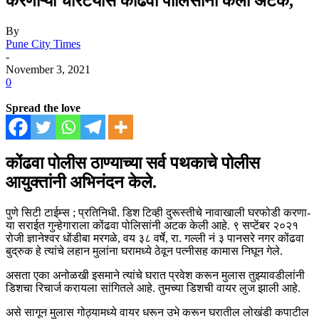
करणाऱ्या चोरटयास कोंढवा पोलिसांनी केली अटक,
By
Pune City Times
-
November 3, 2021
0
Spread the love
कोंढवा पोलीस ठाण्याच्या सर्व पथकाचे पोलीस
आयुक्तांनी अभिनंदन केले.
पुणे सिटी टाईम्स ; प्रतिनिधी. डिश टिव्ही दुरूस्तीचे नावाखाली घरफोडी करणा-
या सराईत गुन्हेगाराला कोंढवा पोलिसांनी अटक केली आहे. ९ सप्टेंबर २०२१
रोजी ज्ञानेश्वर धोंडीबा मरगळे, वय ३८ वर्षे, रा. गल्ली नं ३ पानसरे नगर कोंढवा
बुद्रुक हे त्यांचे लहान मुलांना घरामध्ये ठेवून पत्नीसह कामास निघून गेले.
असता एका अनोळखी इसमाने त्यांचे घरात प्रवेश करून मुलास तुझ्यावडीलांनी
डिशचा रिचार्ज करायला सांगितले आहे. तुमच्या डिशची वायर लुज झाली आहे.
असे सागून मुलास गोठ्यामध्ये वायर धरून उभे करून घरातील लोखंडी कपाटील