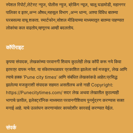
स्पेशल रिपोर्ट,लेटेस्ट न्युज, पोलीस न्युज, ब्रेकिंग न्यूज, चालू घडामोडी, महानगर
पालिका व इतर,अन्न औषध,महसूल विभाग ,अन्न धान्य, अश्या विविध बातम्या
घरबसल्या वाचू शकता. स्मार्टफोन,सोशल मीडियाच्या माध्यमातून बातम्या पाहण्यात
लोकांचा कल वाढतोय,म्हणूनच आम्ही बदलतोय.
कॉपीराइट
कृपया संपादक, लेखकांच्या परवानगी शिवाय कुठलेही लेख कॉपी करू नये किवा
इतरत्र वापरू नयेत. या संकेतस्थळावर प्रकाशित झालेला सर्व मजकूर, लेख आणि
त्याचे हक्क ‘Pune city times’ आणि संबंधित लेखकांकडे आहेत.प्रसिद्ध
झालेल्या मजकुराशी संपादक सहमत असतीलच असे नाही Copyright:
https://Punecitytimes.com/ सदर लेख अथवा लेखातील कुठल्याही
भागाचे छापील, इलेक्ट्रॉनिक माध्यमात परवानगीशिवाय पुनर्मुद्रण करण्यास सक्त
मनाई आहे. याचे उल्लंघन करणाऱ्यांवर कायदेशीर कारवाई करण्यात येईल.
संपर्क