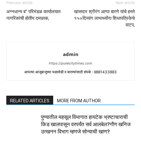
Previous article
Next article
अन्नधान्य ब” परिमंडळ कार्यालयात
खासदार श्रीरंग आप्पा बारणे यांचे हस्ते
नागरिकांची होतीय दमछाक,
१५०दिव्यांग लाभार्थ्यांना शिधापत्रिकेचे
वाटप,
admin
https://punecitytimes.com
आपल्या आजूबाजूच्या घडामोडी व बातम्यांसाठी संपर्क : 9881433883
RELATED ARTICLES
MORE FROM AUTHOR
पुण्यातील महसूल विभागात हायटेक भ्रष्टाचाराची
किड खालपासून वरपर्यंत सर्व आलबेल?गौण खनिज
उत्खनन विभाग म्हणजे सोन्याची खाण?