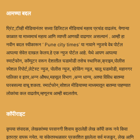
आमच्या बद्दल
प्रिंट,टीव्ही मीडियानंतर सध्या डिजिटल मीडियाचं महत्व प्रचंड वाढलंय. येणाऱ्या
काळात या माध्यमाचं महत्व आणि व्याप्ती आणखी वाढणार असल्यानं . आम्ही हा
नवीन बदल स्वीकारून ‘ Pune city times’ या नावाने न्युजचे वेब पोर्टल
आपल्या सेवेत दाखल केलय.हे एक न्युज पोर्टल आहे. येथे आपण आपल्या
स्मार्टफोन, कॉम्पुटर वरून देशातील घडामोडी तसेच स्थानिक,क्राइम,पोलीस
स्पेशल रिपोर्ट,लेटेस्ट न्युज, पोलीस न्युज, ब्रेकिंग न्यूज, चालू घडामोडी, महानगर
पालिका व इतर,अन्न औषध,महसूल विभाग ,अन्न धान्य, अश्या विविध बातम्या
घरबसल्या वाचू शकता. स्मार्टफोन,सोशल मीडियाच्या माध्यमातून बातम्या पाहण्यात
लोकांचा कल वाढतोय,म्हणूनच आम्ही बदलतोय.
कॉपीराइट
कृपया संपादक, लेखकांच्या परवानगी शिवाय कुठलेही लेख कॉपी करू नये किवा
इतरत्र वापरू नयेत. या संकेतस्थळावर प्रकाशित झालेला सर्व मजकूर, लेख आणि