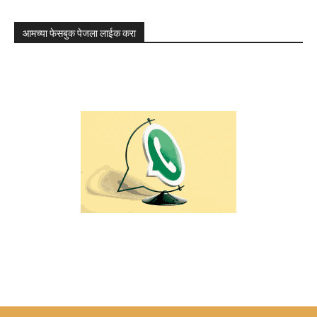
आमच्या फेसबुक पेजला लाईक करा