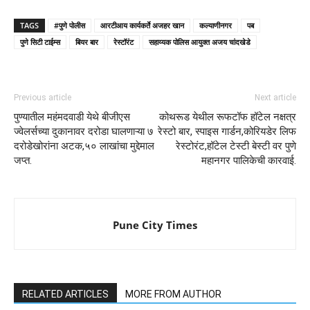
TAGS
#पुणे पोलीस
आरटीआय कार्यकर्ते अजहर खान
कल्याणीनगर
पब
पुणे सिटी टाईम्स
बियर बार
रेस्टॉरंट
सहाय्यक पोलिस आयुक्त अजय चांदखेडे
Previous article
Next article
पुण्यातील महंमदवाडी येथे बीजीएस
कोथरूड येथील रूफटॉफ हॉटेल नक्षत्र
ज्वेलर्सच्या दुकानावर दरोडा घालणाऱ्या ७
रेस्टो बार, स्पाइस गार्डन,कोरियडेर लिफ
दरोडेखोरांना अटक,५० लाखांचा मुद्देमाल
रेस्टोरंट,हॉटेल टेस्टी बेस्टी वर पुणे
जप्त.
महानगर पालिकेची कारवाई.
Pune City Times
RELATED ARTICLES
MORE FROM AUTHOR