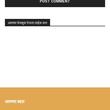
आमच्या फेसबुक पेजला लाईक करा
आमच्या बद्दल