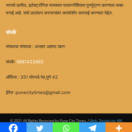
भागाचे छापील, इलेक्ट्रॉनिक माध्यमात परवानगीशिवाय पुनर्मुद्रण करण्यास सक्त
मनाई आहे. याचे उल्लंघन करणाऱ्यांवर कायदेशीर कारवाई करण्यात येईल.
संपर्क
संचालक संपादक : अजहर अहमद खान
संपर्क:
9881433883
ऑफिस : 351 घोरपडे पेठ,पुणे 42
ईमेल :punecitytimes@gmail.com
© 2021 All Rights Reserved by Pune City Times ./
Web. Design.by: MK
Digital seva.com