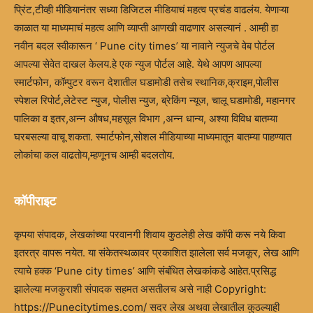
प्रिंट,टीव्ही मीडियानंतर सध्या डिजिटल मीडियाचं महत्व प्रचंड वाढलंय. येणाऱ्या
काळात या माध्यमाचं महत्व आणि व्याप्ती आणखी वाढणार असल्यानं . आम्ही हा
नवीन बदल स्वीकारून ‘ Pune city times’ या नावाने न्युजचे वेब पोर्टल
आपल्या सेवेत दाखल केलय.हे एक न्युज पोर्टल आहे. येथे आपण आपल्या
स्मार्टफोन, कॉम्पुटर वरून देशातील घडामोडी तसेच स्थानिक,क्राइम,पोलीस
स्पेशल रिपोर्ट,लेटेस्ट न्युज, पोलीस न्युज, ब्रेकिंग न्यूज, चालू घडामोडी, महानगर
पालिका व इतर,अन्न औषध,महसूल विभाग ,अन्न धान्य, अश्या विविध बातम्या
घरबसल्या वाचू शकता. स्मार्टफोन,सोशल मीडियाच्या माध्यमातून बातम्या पाहण्यात
लोकांचा कल वाढतोय,म्हणूनच आम्ही बदलतोय.
कॉपीराइट
कृपया संपादक, लेखकांच्या परवानगी शिवाय कुठलेही लेख कॉपी करू नये किवा
इतरत्र वापरू नयेत. या संकेतस्थळावर प्रकाशित झालेला सर्व मजकूर, लेख आणि
त्याचे हक्क ‘Pune city times’ आणि संबंधित लेखकांकडे आहेत.प्रसिद्ध
झालेल्या मजकुराशी संपादक सहमत असतीलच असे नाही Copyright:
https://Punecitytimes.com/ सदर लेख अथवा लेखातील कुठल्याही