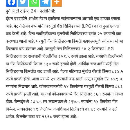
पुणे सिटी टाईम्स 24 : प्रतिनिधी:
इंधन दरवाढीने आधीच हैराण झालेल्या सर्वसामान्यांना आणखी एक झटका बसला
आहे. पेट्रोलियम कंपन्यांनी घरगुती गॅस सिलिंडरच्या (LPG) दरांत पुन्हा एकदा
वाढ केली आहे. विना सबसिडीवाल्या एलपीजी सिलिंडरच्या दरांत २५ रुपयांनी वाढ
करण्यात आली आहे. घरगुती गॅस सिलिंडरच्या किंमती महागल्यामुळे सर्वसामान्यांच्या
खिशाला चाप बसणार आहे. घरगुती गॅस सिलिंडरच्या १४.२ किलोच्या LPG
सिलिंडरचा दर राजधानी दिल्लीतील ८५९.५ रुपये झाला आहे. याआधी दिल्लीमध्ये
या गॅस सिलिंडरची किंमत ८३४ रुपये इतकी होती. आर्थिक राजधानीमध्येही गॅस
सिलिंडरच्या किंमतीत वाढ झाली आहे. गेल्या महिन्यात मुंबईत गॅसची किंमत ८३४.५
रुपये इतकी होती. आता यामध्ये २५ रुपयांनी वाढ झाली असून मुंबईत गॅस ८५९.५
रुपयांना मिळणार आहे. कोलकातामध्येही १४ किलोच्या घरगुती गॅसची किंमत ८८६
रुपये इतकी झाली आहे. याआधी कोलकातामध्ये गॅस सिलिंडर ८६१ रुपयांना मिळत
होता. चेन्नईमध्ये ८७५.५ तर लखनऊमध्ये ८९७.५ रुपयांना १४ किलोचा गॅस
मिळेल. याचबरोबर १९ किलोच्या कमर्शिअल सिलेंडरचे दर ६८ रुपयांनी वाढले
आहेत. दिल्लीत याचा दर १६१८ रुपये झाला आहे.