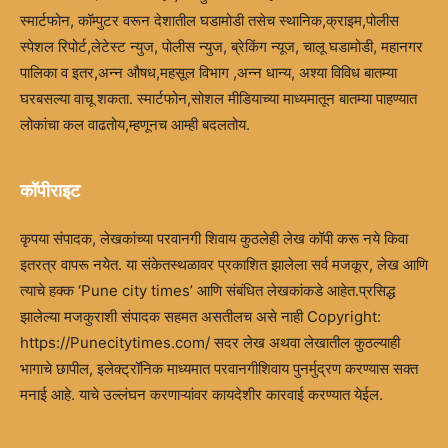
स्मार्टफोन, कॉम्पुटर वरून देशातील घडामोडी तसेच स्थानिक,क्राइम,पोलीस
स्पेशल रिपोर्ट,लेटेस्ट न्युज, पोलीस न्युज, ब्रेकिंग न्यूज, चालू घडामोडी, महानगर
पालिका व इतर,अन्न औषध,महसूल विभाग ,अन्न धान्य, अश्या विविध बातम्या
घरबसल्या वाचू शकता. स्मार्टफोन,सोशल मीडियाच्या माध्यमातून बातम्या पाहण्यात
लोकांचा कल वाढतोय,म्हणूनच आम्ही बदलतोय.
कॉपीराइट
कृपया संपादक, लेखकांच्या परवानगी शिवाय कुठलेही लेख कॉपी करू नये किवा
इतरत्र वापरू नयेत. या संकेतस्थळावर प्रकाशित झालेला सर्व मजकूर, लेख आणि
त्याचे हक्क ‘Pune city times’ आणि संबंधित लेखकांकडे आहेत.प्रसिद्ध
झालेल्या मजकुराशी संपादक सहमत असतीलच असे नाही Copyright:
https://Punecitytimes.com/ सदर लेख अथवा लेखातील कुठल्याही
भागाचे छापील, इलेक्ट्रॉनिक माध्यमात परवानगीशिवाय पुनर्मुद्रण करण्यास सक्त
मनाई आहे. याचे उल्लंघन करणाऱ्यांवर कायदेशीर कारवाई करण्यात येईल.