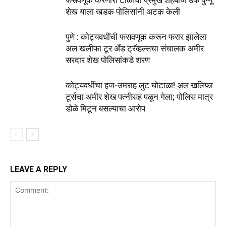
फसवणूक करणारी टोळीचा प्रमुख शहेबाज उर्फ पुन्नू
शेख याला खडक पोलिसांनी अटक केली
पुणे : कोट्यवधींची फसवणूक करून फरार झालेला
अल खलीफा टूर अँड ट्रॅव्हल्सचा संचालक अमीर
सरदार शेख पोलिसांकडे शरण
कोट्यवधींचा हज-उमराह लुट घोटाळा! अल खलिफा
टूर्सचा अमीर शेख पत्नीसह पळून गेला; पोलिस मात्र
डोळे मिटून बसल्याचा आरोप
LEAVE A REPLY