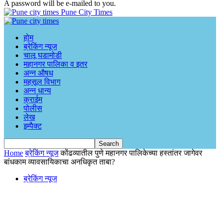
A password will be e-mailed to you.
Pune City Times
होम
ब्रेकिंग न्यूज
चालू घडामोडी
महानगर पालिका व इतर
अन्न औषध
महसूल विभाग
अन्न धान्य
क्राईम
पोलीस
लेख
इम्पैक्ट
Home
ब्रेकिंग न्यूज
कोंढव्यातील पुणे महानगर पालिकेच्या हस्तांतर जागेवर
बांधकाम व्यावसायिकाचा अनधिकृत ताबा?
ब्रेकिंग न्यूज