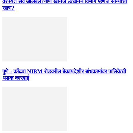
वरपर्यंत सर्व आलबेल?गौण खनिज उत्खनन विभाग म्हणजे सोन्याची
खाण?
पुणे : कोंढवा NIBM रोडवरील बेकायदेशीर बांधकामांवर पालिकेची
धडक कारवाई