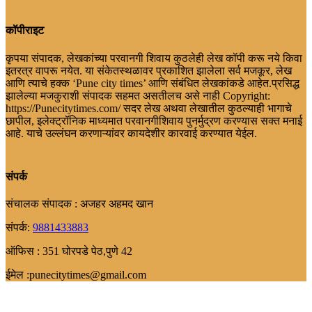
कॉपीराइट
कृपया संपादक, लेखकांच्या परवानगी शिवाय कुठलेही लेख कॉपी करू नये किवा
इतरत्र वापरू नयेत. या संकेतस्थळावर प्रकाशित झालेला सर्व मजकूर, लेख
आणि त्याचे हक्क ‘Pune city times’ आणि संबंधित लेखकांकडे आहेत.प्रसिद्ध
झालेल्या मजकुराशी संपादक सहमत असतीलच असे नाही Copyright:
https://Punecitytimes.com/ सदर लेख अथवा लेखातील कुठल्याही भागाचे
छापील, इलेक्ट्रॉनिक माध्यमात परवानगीशिवाय पुनर्मुद्रण करण्यास सक्त मनाई
आहे. याचे उल्लंघन करणाऱ्यांवर कायदेशीर कारवाई करण्यात येईल.
संपर्क
संचालक संपादक : अजहर अहमद खान
संपर्क:
9881433883
ऑफिस : 351 घोरपडे पेठ,पुणे 42
ईमेल :punecitytimes@gmail.com