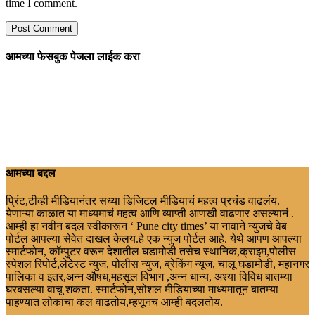
time I comment.
आमच्या फेसबुक पेजला लाईक करा
आमच्या बद्दल
प्रिंट,टीव्ही मीडियानंतर सध्या डिजिटल मीडियाचं महत्व प्रचंड वाढलंय.
येणाऱ्या काळात या माध्यमाचं महत्व आणि व्याप्ती आणखी वाढणार असल्यानं .
आम्ही हा नवीन बदल स्वीकारून ‘ Pune city times’ या नावाने न्युजचे वेब
पोर्टल आपल्या सेवेत दाखल केलय.हे एक न्युज पोर्टल आहे. येथे आपण आपल्या
स्मार्टफोन, कॉम्पुटर वरून देशातील घडामोडी तसेच स्थानिक,क्राइम,पोलीस
स्पेशल रिपोर्ट,लेटेस्ट न्युज, पोलीस न्युज, ब्रेकिंग न्यूज, चालू घडामोडी, महानगर
पालिका व इतर,अन्न औषध,महसूल विभाग ,अन्न धान्य, अश्या विविध बातम्या
घरबसल्या वाचू शकता. स्मार्टफोन,सोशल मीडियाच्या माध्यमातून बातम्या
पाहण्यात लोकांचा कल वाढतोय,म्हणूनच आम्ही बदलतोय.