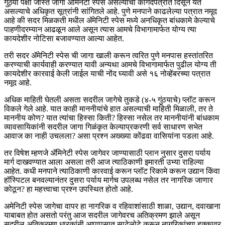
गुंठ्या पेक्षा जास्त जागा ॲमिनेटी स्पेस असल्याची कागदपत्रात दिसून येत
असल्याचे अधिकृत सूत्रांनी सांगितले आहे. पुणे मनपाने काढलेल्या पत्रात नमूद
आहे की सदर मिळकती मधील ॲमेनिटी स्पेस मध्ये अनधिकृत बांधकामे केल्याचे
पाहणीदरम्यान आढळून आले असून त्यास आमचे विभागामार्फत योग्य त्या
कायदेशीर नोटिसा बजावण्यात आल्या आहेत.
तरी सदर ॲमेनिटी स्पेस ची जागा खाली करून त्वरित पुणे मनपास हस्तांतरित
करण्याची कार्यवाही करण्यात यावी अन्यथा आमचे विभागामार्फत पुढील योग्य ती
कायदेशीर कारवाई केली जाईल याची नोंद घ्यावी असे १६ नोव्हेंबरच्या पत्रात
नमूद आहे.
अधिक माहिती घेतली असता सदरील जागेचे तुकडे (४-५ गुंठयाचे) प्लॉट करून
विकले गेले आहे. यात काही माननीयांचे हात असल्याची माहिती मिळाली, तर ते
माननीय कोण? यात त्यांचा हिस्सा किती? हिस्सा नसेल तर माननीयांनी बांधकाम
व्यावसायिकांनी सदरील जागा गिळंकृत केल्याप्रकरणी सर्व साधारण सभेत
आवाज का नाही उचलला? असा प्रश्न अख्ख्या कोंढवा वासियांना पडला आहे.
तर विषेश म्हणजे ॲमिनेटी स्पेस जागेवर जाण्यासाठी प्लान नुसार दुसरा पर्याय
मार्ग दाखवण्यात आला असला तरी आज त्याठिकाणी इमारती उभ्या राहिल्या
आहेत. कधी मनपाने त्याठिकाणी कारवाई करून प्लॉट रिकामे करून उद्यान किंवा
हॉस्पिटल बनवल्यानंतर दुसरा पर्याय मार्गच उपलब्ध नसेल तर नागरिक जाणार
कोठून? हा महत्त्वाचा प्रश्न उपस्थित होतो आहे.
अमेनिटी स्पेस जागेचा वापर हा नागरिक व रहिवाशांसाठी शाळा, उद्यान, दवाखाना
याबाबत होत असतो परंतु आज सदरील जागेवरच अतिक्रमण झाले असून
सदरील अतिक्रमण धारकांनी आपापसात साटेलोटे करून नागरिकांच्या हक्कावर