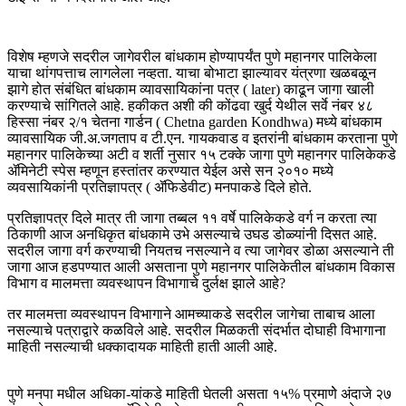
विशेष म्हणजे सदरील जागेवरील बांधकाम होण्यापर्यंत पुणे महानगर पालिकेला
याचा थांगपत्ताच लागलेला नव्हता. याचा बोभाटा झाल्यावर यंत्रणा खळबळून
झागे होत संबंधित बांधकाम व्यावसायिकांना पत्र ( later) काढून जागा खाली
करण्याचे सांगितले आहे. हकीकत अशी की कोंढवा खुर्द येथील सर्वे नंबर ४८
हिस्सा नंबर २/१ चेतना गार्डन ( Chetna garden Kondhwa) मध्ये बांधकाम
व्यावसायिक जी.अ.जगताप व टी.एन. गायकवाड व इतरांनी बांधकाम करताना पुणे
महानगर पालिकेच्या अटी व शर्ती नुसार १५ टक्के जागा पुणे महानगर पालिकेकडे
ॲमिनेटी स्पेस म्हणून हस्तांतर करण्यात येईल असे सन २०१० मध्ये
व्यवसायिकांनी प्रतिज्ञापत्र ( ॲफिडेवीट) मनपाकडे दिले होते.
प्रतिज्ञापत्र दिले मात्र ती जागा तब्बल ११ वर्षे पालिकेकडे वर्ग न करता त्या
ठिकाणी आज अनधिकृत बांधकामे उभे असल्याचे उघड डोळ्यांनी दिसत आहे.
सदरील जागा वर्ग करण्याची नियतच नसल्याने व त्या जागेवर डोळा असल्याने ती
जागा आज हडपण्यात आली असताना पुणे महानगर पालिकेतील बांधकाम विकास
विभाग व मालमत्ता व्यवस्थापन विभागाचे दुर्लक्ष झाले आहे?
तर मालमत्ता व्यवस्थापन विभागाने आमच्याकडे सदरील जागेचा ताबाच आला
नसल्याचे पत्राद्वारे कळविले आहे. सदरील मिळकती संदर्भात दोघाही विभागाना
माहिती नसल्याची धक्कादायक माहिती हाती आली आहे.
पुणे मनपा मधील अधिका-यांकडे माहिती घेतली असता १५% प्रमाणेे अंदाजे २७