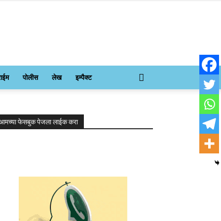
राईम
पोलीस
लेख
इम्पैक्ट
आमच्या फेसबुक पेजला लाईक करा