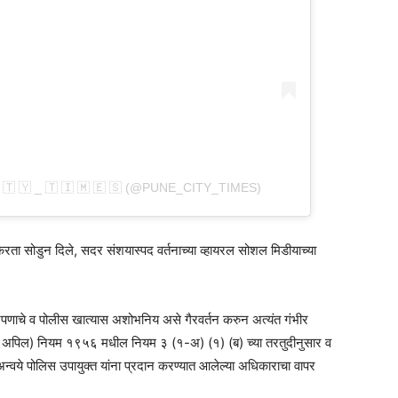
 🇹 🇾 _ 🇹 🇮 🇲 🇪 🇸 (@PUNE_CITY_TIMES)
ता सोडुन दिले, सदर संशयास्पद वर्तनाच्या व्हायरल सोशल मिडीयाच्या
बदारपणाचे व पोलीस खात्यास अशोभनिय असे गैरवर्तन करुन अत्यंत गंभीर
क्षा व अपिल) नियम १९५६ मधील नियम ३ (१-अ) (१) (ब) च्या तरतुदीनुसार व
ये पोलिस उपायुक्त यांना प्रदान करण्यात आलेल्या अधिकाराचा वापर