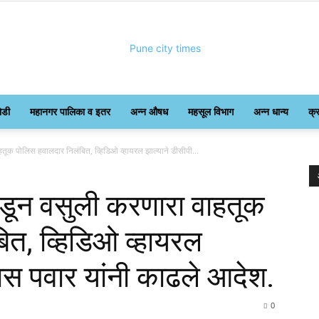
ोडी
महानगर पालिका व इतर
अन्न औषध
महसूल विभाग
अन्न धान्य
क्
Pune
तूक पोलिस हवालदार निलंबित, व्हिडिओ व्हायरल झाल्याने डीसीपी...
कडून वसुली करणारा वाहतूक
ित, व्हिडिओ व्हायरल
City
दास पवार यांनी काढले आदेश.
0