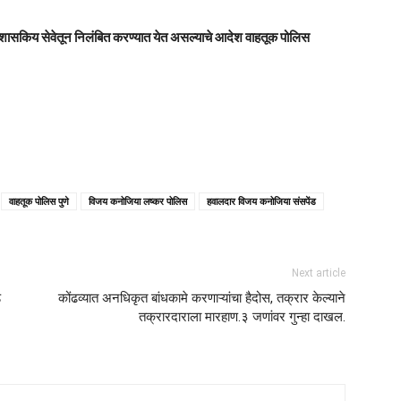
 शासकिय सेवेतून निलंबित करण्यात येत असल्याचे आदेश वाहतूक पोलिस
वाहतूक पोलिस पुणे
विजय कनोजिया लष्कर‌ पोलिस
हवालदार विजय कनोजिया संसपेंड
Next article
ड
कोंढव्यात अनधिकृत बांधकामे करणाऱ्यांचा हैदोस, तक्रार केल्याने
तक्रारदाराला मारहाण.३ जणांवर गुन्हा दाखल.