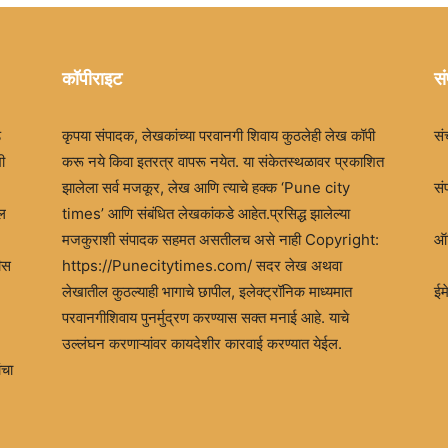
कॉपीराइट
सं
ड
कृपया संपादक, लेखकांच्या परवानगी शिवाय कुठलेही लेख कॉपी
सं
ी
करू नये किवा इतरत्र वापरू नयेत. या संकेतस्थळावर प्रकाशित
झालेला सर्व मजकूर, लेख आणि त्याचे हक्क ‘Pune city
सं
खल
times’ आणि संबंधित लेखकांकडे आहेत.प्रसिद्ध झालेल्या
मजकुराशी संपादक सहमत असतीलच असे नाही Copyright:
ऑफ
ीस
https://Punecitytimes.com/ सदर लेख अथवा
लेखातील कुठल्याही भागाचे छापील, इलेक्ट्रॉनिक माध्यमात
ई
परवानगीशिवाय पुनर्मुद्रण करण्यास सक्त मनाई आहे. याचे
उल्लंघन करणाऱ्यांवर कायदेशीर कारवाई करण्यात येईल.
ंचा