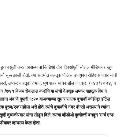
Times
डून वसुली करत असल्याचा व्हिडिओ दोन दिवसांपूर्वी सोशल मीडियावर खुप
चा सुरू झाली होती. त्या संदर्भात वाहतूक पोलिस उपायुक्त रोहिदास पवार यांनी
अधिकारी, लष्कर वाहतूक विभाग, पुणे शहर यांचेकडील जा.क्र. /१४३/२०२४, १
ार /७४१ विजय सेवालाल कनोजिया यांची नेमणूक लष्कर वाहतूक विभाग
ताना अंदाजे दुपारी १:२० वाजण्याच्या सुमारास एक दुचाकी कोहीनूर हॉटेल
ुरुष/एक महीला असे होते. त्यांचे दुचाकीचे नंबर फॅन्सी असल्याने त्यांना
्ही दुचाकीस्वार यांना सोडुन दिले. त्याचा व्हीडीओ कुणीतरी बनवुन ‘मार्च एन्ड
ीयावर व्हायरल केला होता.