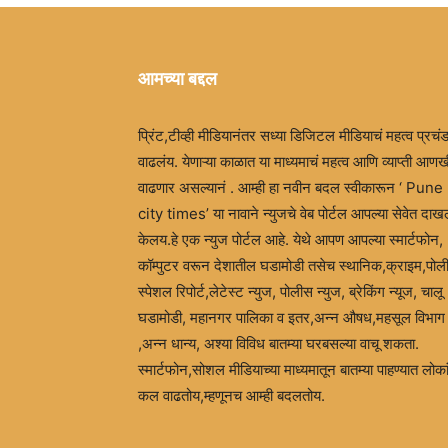
आमच्या बद्दल
प्रिंट,टीव्ही मीडियानंतर सध्या डिजिटल मीडियाचं महत्व प्रचं
वाढलंय. येणाऱ्या काळात या माध्यमाचं महत्व आणि व्याप्ती आणख
वाढणार असल्यानं . आम्ही हा नवीन बदल स्वीकारून ‘ Pune
city times’ या नावाने न्युजचे वेब पोर्टल आपल्या सेवेत दा
केलय.हे एक न्युज पोर्टल आहे. येथे आपण आपल्या स्मार्टफोन,
कॉम्पुटर वरून देशातील घडामोडी तसेच स्थानिक,क्राइम,पोल
स्पेशल रिपोर्ट,लेटेस्ट न्युज, पोलीस न्युज, ब्रेकिंग न्यूज, चालू
घडामोडी, महानगर पालिका व इतर,अन्न औषध,महसूल विभाग
,अन्न धान्य, अश्या विविध बातम्या घरबसल्या वाचू शकता.
स्मार्टफोन,सोशल मीडियाच्या माध्यमातून बातम्या पाहण्यात लोका
कल वाढतोय,म्हणूनच आम्ही बदलतोय.