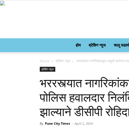
होम
ब्रेकिंग न्यूज
चालू घडाम
Home
ब्रेकिंग न्यूज
भररस्त्यात नागरिकांकडून वसुली करणारा वाह
ब्रेकिंग न्यूज
भररस्त्यात नागरिकां
पोलिस हवालदार निलंब
झाल्याने डीसीपी रोहि
By
Pune City Times
-
April 2, 2024