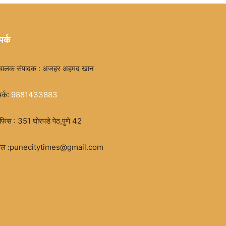
पर्क
चालक संपादक : अजहर अहमद खान
पर्क:
9881433883
िस : 351 घोरपडे पेठ,पुणे 42
मेल :punecitytimes@gmail.com