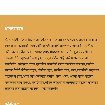
आमच्या बद्दल
प्रिंट,टीव्ही मीडियानंतर सध्या डिजिटल मीडियाचं महत्व प्रचंड वाढलंय. येणाऱ्या
काळात या माध्यमाचं महत्व आणि व्याप्ती आणखी वाढणार असल्यानं . आम्ही हा
नवीन बदल स्वीकारून ‘ Pune city times’ या नावाने न्युजचे वेब पोर्टल
आपल्या सेवेत दाखल केलय.हे एक न्युज पोर्टल आहे. येथे आपण आपल्या
स्मार्टफोन, कॉम्पुटर वरून देशातील घडामोडी तसेच स्थानिक,क्राइम,पोलीस
स्पेशल रिपोर्ट,लेटेस्ट न्युज, पोलीस न्युज, ब्रेकिंग न्यूज, चालू घडामोडी, महानगर
पालिका व इतर,अन्न औषध,महसूल विभाग ,अन्न धान्य, अश्या विविध बातम्या
घरबसल्या वाचू शकता. स्मार्टफोन,सोशल मीडियाच्या माध्यमातून बातम्या पाहण्यात
लोकांचा कल वाढतोय,म्हणूनच आम्ही बदलतोय.
कॉपीराइट