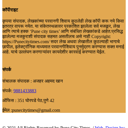
कॉपीराइट
कृपया संपादक, लेखकांच्या परवानगी शिवाय कुठलेही लेख कॉपी करू नये किवा
इतरत्र वापरू नयेत. या संकेतस्थळावर प्रकाशित झालेला सर्व मजकूर, लेख
आणि त्याचे हक्क ‘Pune city times’ आणि संबंधित लेखकांकडे आहेत.प्रसिद्ध
झालेल्या मजकुराशी संपादक सहमत असतीलच असे नाही Copyright:
https://Punecitytimes.com/ सदर लेख अथवा लेखातील कुठल्याही भागाचे
छापील, इलेक्ट्रॉनिक माध्यमात परवानगीशिवाय पुनर्मुद्रण करण्यास सक्त मनाई
आहे. याचे उल्लंघन करणाऱ्यांवर कायदेशीर कारवाई करण्यात येईल.
संपर्क
संचालक संपादक : अजहर अहमद खान
संपर्क:
9881433883
ऑफिस : 351 घोरपडे पेठ,पुणे 42
ईमेल :punecitytimes@gmail.com
© 2021 All Rights Reserved by Pune City Times ./
Web. Design.by: