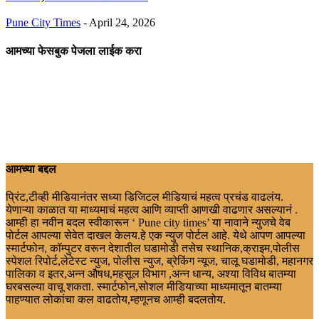
Pune City Times
-
April 24, 2026
आमच्या फेसबुक पेजला लाईक करा
आमच्या बद्दल
प्रिंट,टीव्ही मीडियानंतर सध्या डिजिटल मीडियाचं महत्व प्रचंड वाढलंय.
येणाऱ्या काळात या माध्यमाचं महत्व आणि व्याप्ती आणखी वाढणार असल्यानं .
आम्ही हा नवीन बदल स्वीकारून ‘ Pune city times’ या नावाने न्युजचे वेब
पोर्टल आपल्या सेवेत दाखल केलय.हे एक न्युज पोर्टल आहे. येथे आपण आपल्या
स्मार्टफोन, कॉम्पुटर वरून देशातील घडामोडी तसेच स्थानिक,क्राइम,पोलीस
स्पेशल रिपोर्ट,लेटेस्ट न्युज, पोलीस न्युज, ब्रेकिंग न्यूज, चालू घडामोडी, महानगर
पालिका व इतर,अन्न औषध,महसूल विभाग ,अन्न धान्य, अश्या विविध बातम्या
घरबसल्या वाचू शकता. स्मार्टफोन,सोशल मीडियाच्या माध्यमातून बातम्या
पाहण्यात लोकांचा कल वाढतोय,म्हणूनच आम्ही बदलतोय.