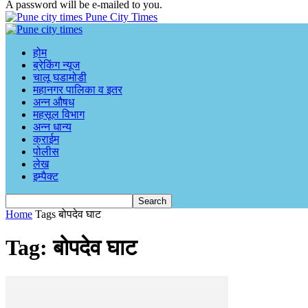
A password will be e-mailed to you.
Pune City Times
होम
ब्रेकिंग न्यूज
चालू घडामोडी
महानगर पालिका व इतर
अन्न औषध
महसूल विभाग
अन्न धान्य
क्राईम
पोलीस
लेख
इम्पैक्ट
Home
Tags
बोपदेव घाट
Tag: बोपदेव घाट