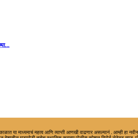
या...
ा काळात या माध्यमाचं महत्व आणि व्याप्ती आणखी वाढणार असल्यानं . आम्ही हा नवीन
न देशातील घडामोडी तसेच स्थानिक,क्राइम,पोलीस स्पेशल रिपोर्ट,लेटेस्ट न्युज, प