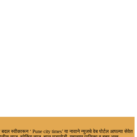
 बदल स्वीकारून ‘ Pune city times’ या नावाने न्युजचे वेब पोर्टल आपल्या सेवेत
ोलीस न्युज, ब्रेकिंग न्यूज, चालू घडामोडी, महानगर पालिका व इतर,अन्न