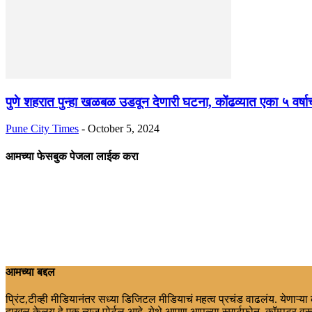
पुणे शहरात पुन्हा खळबळ उडवून देणारी घटना, कोंढव्यात एका ५ वर्षाच्
Pune City Times
-
October 5, 2024
आमच्या फेसबुक पेजला लाईक करा
आमच्या बद्दल
प्रिंट,टीव्ही मीडियानंतर सध्या डिजिटल मीडियाचं महत्व प्रचंड वाढलंय. येणाऱ्य
दाखल केलय.हे एक न्युज पोर्टल आहे. येथे आपण आपल्या स्मार्टफोन, कॉम्पुटर वरू