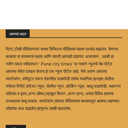
आमच्या बद्दल
प्रिंट,टीव्ही मीडियानंतर सध्या डिजिटल मीडियाचं महत्व प्रचंड वाढलंय. येणाऱ्या
काळात या माध्यमाचं महत्व आणि व्याप्ती आणखी वाढणार असल्यानं . आम्ही हा
नवीन बदल स्वीकारून ‘ Pune city times’ या नावाने न्युजचे वेब पोर्टल
आपल्या सेवेत दाखल केलय.हे एक न्युज पोर्टल आहे. येथे आपण आपल्या
स्मार्टफोन, कॉम्पुटर वरून देशातील घडामोडी तसेच स्थानिक,क्राइम,पोलीस
स्पेशल रिपोर्ट,लेटेस्ट न्युज, पोलीस न्युज, ब्रेकिंग न्यूज, चालू घडामोडी, महानगर
पालिका व इतर,अन्न औषध,महसूल विभाग ,अन्न धान्य, अश्या विविध बातम्या
घरबसल्या वाचू शकता. स्मार्टफोन,सोशल मीडियाच्या माध्यमातून बातम्या पाहण्यात
लोकांचा कल वाढतोय,म्हणूनच आम्ही बदलतोय.