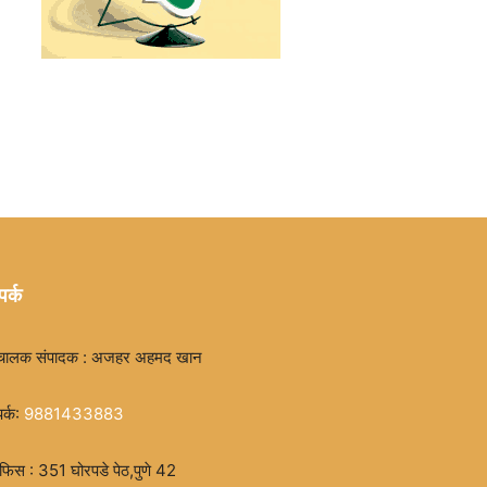
पर्क
चालक संपादक : अजहर अहमद खान
पर्क:
9881433883
िस : 351 घोरपडे पेठ,पुणे 42