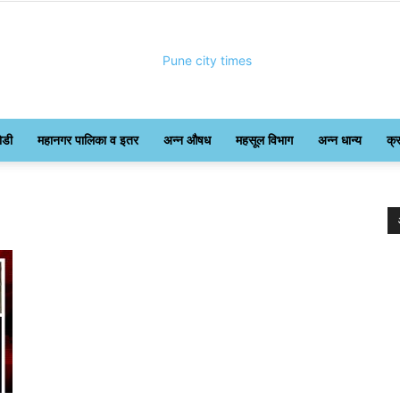
ोडी
महानगर पालिका व इतर
अन्न औषध
महसूल विभाग
अन्न धान्य
क्
Pune
City