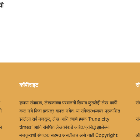
Times
ची
कॉपीराइट
सं
ड
कृपया संपादक, लेखकांच्या परवानगी शिवाय कुठलेही लेख कॉपी
सं
ी
करू नये किवा इतरत्र वापरू नयेत. या संकेतस्थळावर प्रकाशित
झालेला सर्व मजकूर, लेख आणि त्याचे हक्क ‘Pune city
सं
खल
times’ आणि संबंधित लेखकांकडे आहेत.प्रसिद्ध झालेल्या
मजकुराशी संपादक सहमत असतीलच असे नाही Copyright:
ऑफ