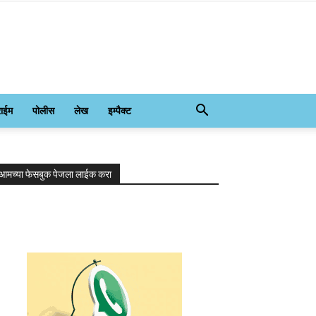
राईम
पोलीस
लेख
इम्पैक्ट
आमच्या फेसबुक पेजला लाईक करा