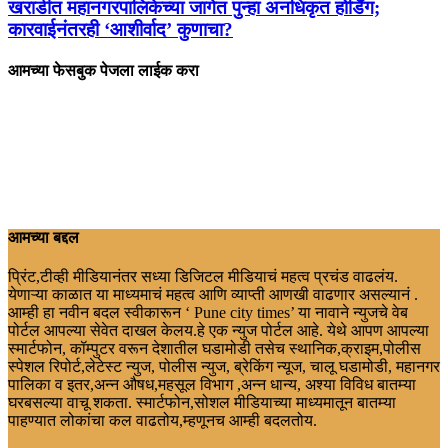
खराडीत महानगरपालिकेच्या जागेत पुन्हा अनधिकृत होर्डिंग;
कारवाईनंतरही ‘आशीर्वाद’ कुणाचा?
आमच्या फेसबुक पेजला लाईक करा
आमच्या बद्दल
प्रिंट,टीव्ही मीडियानंतर सध्या डिजिटल मीडियाचं महत्व प्रचंड वाढलंय.
येणाऱ्या काळात या माध्यमाचं महत्व आणि व्याप्ती आणखी वाढणार असल्यानं .
आम्ही हा नवीन बदल स्वीकारून ‘ Pune city times’ या नावाने न्युजचे वेब
पोर्टल आपल्या सेवेत दाखल केलय.हे एक न्युज पोर्टल आहे. येथे आपण आपल्या
स्मार्टफोन, कॉम्पुटर वरून देशातील घडामोडी तसेच स्थानिक,क्राइम,पोलीस
स्पेशल रिपोर्ट,लेटेस्ट न्युज, पोलीस न्युज, ब्रेकिंग न्यूज, चालू घडामोडी, महानगर
पालिका व इतर,अन्न औषध,महसूल विभाग ,अन्न धान्य, अश्या विविध बातम्या
घरबसल्या वाचू शकता. स्मार्टफोन,सोशल मीडियाच्या माध्यमातून बातम्या
पाहण्यात लोकांचा कल वाढतोय,म्हणूनच आम्ही बदलतोय.