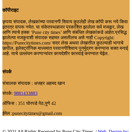
कॉपीराइट
कृपया संपादक, लेखकांच्या परवानगी शिवाय कुठलेही लेख कॉपी करू नये किवा
इतरत्र वापरू नयेत. या संकेतस्थळावर प्रकाशित झालेला सर्व मजकूर, लेख
आणि त्याचे हक्क ‘Pune city times’ आणि संबंधित लेखकांकडे आहेत.प्रसिद्ध
झालेल्या मजकुराशी संपादक सहमत असतीलच असे नाही Copyright:
https://Punecitytimes.com/ सदर लेख अथवा लेखातील कुठल्याही भागाचे
छापील, इलेक्ट्रॉनिक माध्यमात परवानगीशिवाय पुनर्मुद्रण करण्यास सक्त मनाई
आहे. याचे उल्लंघन करणाऱ्यांवर कायदेशीर कारवाई करण्यात येईल.
संपर्क
संचालक संपादक : अजहर अहमद खान
संपर्क:
9881433883
ऑफिस : 351 घोरपडे पेठ,पुणे 42
ईमेल :punecitytimes@gmail.com
© 2021 All Rights Reserved by Pune City Times ./
Web. Design.by: