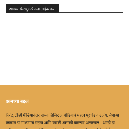
आमच्या फेसबुक पेजला लाईक करा
आमच्या बद्दल
प्रिंट,टीव्ही मीडियानंतर सध्या डिजिटल मीडियाचं महत्व प्रचंड वाढलंय. येणाऱ्या
काळात या माध्यमाचं महत्व आणि व्याप्ती आणखी वाढणार असल्यानं . आम्ही हा