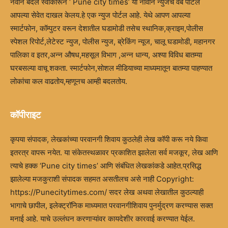
नवीन बदल स्वीकारून ‘ Pune city times’ या नावाने न्युजचे वेब पोर्टल
आपल्या सेवेत दाखल केलय.हे एक न्युज पोर्टल आहे. येथे आपण आपल्या
स्मार्टफोन, कॉम्पुटर वरून देशातील घडामोडी तसेच स्थानिक,क्राइम,पोलीस
स्पेशल रिपोर्ट,लेटेस्ट न्युज, पोलीस न्युज, ब्रेकिंग न्यूज, चालू घडामोडी, महानगर
पालिका व इतर,अन्न औषध,महसूल विभाग ,अन्न धान्य, अश्या विविध बातम्या
घरबसल्या वाचू शकता. स्मार्टफोन,सोशल मीडियाच्या माध्यमातून बातम्या पाहण्यात
लोकांचा कल वाढतोय,म्हणूनच आम्ही बदलतोय.
कॉपीराइट
कृपया संपादक, लेखकांच्या परवानगी शिवाय कुठलेही लेख कॉपी करू नये किवा
इतरत्र वापरू नयेत. या संकेतस्थळावर प्रकाशित झालेला सर्व मजकूर, लेख आणि
त्याचे हक्क ‘Pune city times’ आणि संबंधित लेखकांकडे आहेत.प्रसिद्ध
झालेल्या मजकुराशी संपादक सहमत असतीलच असे नाही Copyright:
https://Punecitytimes.com/ सदर लेख अथवा लेखातील कुठल्याही
भागाचे छापील, इलेक्ट्रॉनिक माध्यमात परवानगीशिवाय पुनर्मुद्रण करण्यास सक्त
मनाई आहे. याचे उल्लंघन करणाऱ्यांवर कायदेशीर कारवाई करण्यात येईल.