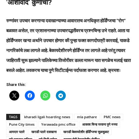
‘आशीर्वाद’ कुणाचा?
रुग्णांवर उपचार करणाऱ्या दवाखान्याच्या आवारातच अनधिकृत होर्डिंग्जचा “रोग”
बळावत असेल, तर प्रशासनाच्या उपचारपद्धतीवरच प्रश्नचिन्ह उभे राहते. आता या
होर्डिंग्जवर खऱ्या अर्थाने उपचार होणार की पुन्हा फक्त कागदोपत्री कारवाई, याकडे
नागरिकांचे लक्ष लागले आहे. बेकायदेशीरपणे होर्डिंग्ज तर लागले आहे परंतु त्यावर
जाहिराती सुरू झाल्याने पालिकेच्या तिजोरीवर डल्ला मारून यात सगळेच मलाई खात
बसले आहेत. लवकरच याचा पुणे सिटीटाईम्स पर्दाफाश करणार आहे. क्रमशः
Share this:
TAGS
kharadi ligali hoarding news
mla pathare
PMC news
Pune City times
Yerawada pmc office
आकाश चिन्ह परवाना पुणे मनपा
आमदार पठारे
खराडी पठारे दवाखाना
खराडी बेकायदेशीर होर्डिंग्जचा सुळसुळाट