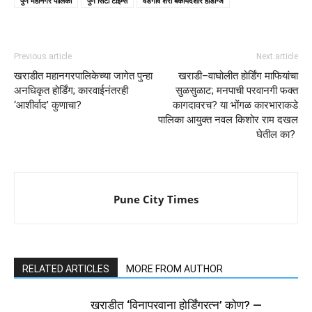
पुणे महानगर पालिका
पुणे सिटी टाईम्स
वडगाव शेरी बेकायदेशीर होर्डींग्ज
Previous article
Next article
खराडीत महानगरपालिकेच्या जागेत पुन्हा
खराडी–वाघोलीत होर्डिंग माफियांचा
अनधिकृत होर्डिंग; कारवाईनंतरही
सुळसुळाट; मनपाची परवानगी फक्त
‘आशीर्वाद’ कुणाचा?
कागदावरच? या भोंगळ कारभाराकडे
पालिका आयुक्त नवल किशोर राम दखल
घेतील का?
Pune City Times
RELATED ARTICLES
MORE FROM AUTHOR
खराडीत ‘विनापरवाना होर्डिंगरत्न’ कोण? —