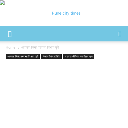
Pune
Home
आकाश चिन्ह परवाना विभाग पुणे
आकाश चिन्ह परवाना विभाग पुणे
बेकायदेशीर होर्डिंग
येरवडा क्षेत्रिय कार्यालय पुणे
City
Times