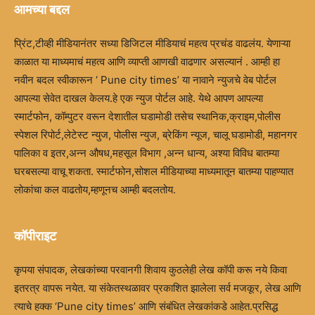
आमच्या बद्दल
प्रिंट,टीव्ही मीडियानंतर सध्या डिजिटल मीडियाचं महत्व प्रचंड वाढलंय. येणाऱ्या
काळात या माध्यमाचं महत्व आणि व्याप्ती आणखी वाढणार असल्यानं . आम्ही हा
नवीन बदल स्वीकारून ‘ Pune city times’ या नावाने न्युजचे वेब पोर्टल
आपल्या सेवेत दाखल केलय.हे एक न्युज पोर्टल आहे. येथे आपण आपल्या
स्मार्टफोन, कॉम्पुटर वरून देशातील घडामोडी तसेच स्थानिक,क्राइम,पोलीस
स्पेशल रिपोर्ट,लेटेस्ट न्युज, पोलीस न्युज, ब्रेकिंग न्यूज, चालू घडामोडी, महानगर
पालिका व इतर,अन्न औषध,महसूल विभाग ,अन्न धान्य, अश्या विविध बातम्या
घरबसल्या वाचू शकता. स्मार्टफोन,सोशल मीडियाच्या माध्यमातून बातम्या पाहण्यात
लोकांचा कल वाढतोय,म्हणूनच आम्ही बदलतोय.
कॉपीराइट
कृपया संपादक, लेखकांच्या परवानगी शिवाय कुठलेही लेख कॉपी करू नये किवा
इतरत्र वापरू नयेत. या संकेतस्थळावर प्रकाशित झालेला सर्व मजकूर, लेख आणि
त्याचे हक्क ‘Pune city times’ आणि संबंधित लेखकांकडे आहेत.प्रसिद्ध