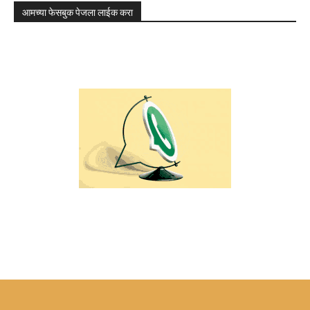
आमच्या फेसबुक पेजला लाईक करा