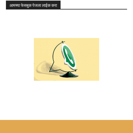
आमच्या फेसबुक पेजला लाईक करा