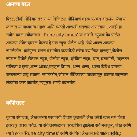
आमच्या बद्दल
प्रिंट,टीव्ही मीडियानंतर सध्या डिजिटल मीडियाचं महत्व प्रचंड वाढलंय. येणाऱ्या
काळात या माध्यमाचं महत्व आणि व्याप्ती आणखी वाढणार असल्यानं . आम्ही हा
नवीन बदल स्वीकारून ‘ Pune city times’ या नावाने न्युजचे वेब पोर्टल
आपल्या सेवेत दाखल केलय.हे एक न्युज पोर्टल आहे. येथे आपण आपल्या
स्मार्टफोन, कॉम्पुटर वरून देशातील घडामोडी तसेच स्थानिक,क्राइम,पोलीस
स्पेशल रिपोर्ट,लेटेस्ट न्युज, पोलीस न्युज, ब्रेकिंग न्यूज, चालू घडामोडी, महानगर
पालिका व इतर,अन्न औषध,महसूल विभाग ,अन्न धान्य, अश्या विविध बातम्या
घरबसल्या वाचू शकता. स्मार्टफोन,सोशल मीडियाच्या माध्यमातून बातम्या पाहण्यात
लोकांचा कल वाढतोय,म्हणूनच आम्ही बदलतोय.
कॉपीराइट
कृपया संपादक, लेखकांच्या परवानगी शिवाय कुठलेही लेख कॉपी करू नये किवा
इतरत्र वापरू नयेत. या संकेतस्थळावर प्रकाशित झालेला सर्व मजकूर, लेख आणि
त्याचे हक्क ‘Pune city times’ आणि संबंधित लेखकांकडे आहेत.प्रसिद्ध