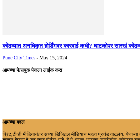
कोंढव्यात अनधिकृत होर्डिंगवर कारवाई कधी? घाटकोपर सारखं कोंढव्य
Pune City Times
-
May 15, 2024
आमच्या फेसबुक पेजला लाईक करा
आमच्या बद्दल
प्रिंट,टीव्ही मीडियानंतर सध्या डिजिटल मीडियाचं महत्व प्रचंड वाढलंय. येणाऱ्य
दाखल केलय.हे एक न्युज पोर्टल आहे. येथे आपण आपल्या स्मार्टफोन, कॉम्पुटर वरू