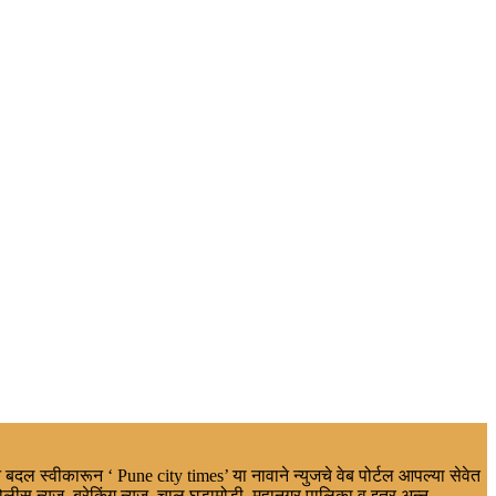
 बदल स्वीकारून ‘ Pune city times’ या नावाने न्युजचे वेब पोर्टल आपल्या सेवेत
ोलीस न्युज, ब्रेकिंग न्यूज, चालू घडामोडी, महानगर पालिका व इतर,अन्न