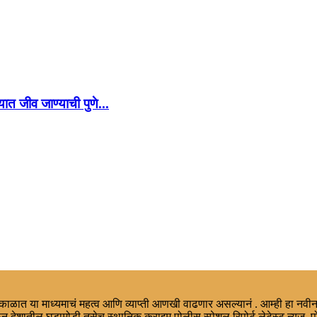
ात जीव जाण्याची पुणे...
ा काळात या माध्यमाचं महत्व आणि व्याप्ती आणखी वाढणार असल्यानं . आम्ही हा नवीन
न देशातील घडामोडी तसेच स्थानिक,क्राइम,पोलीस स्पेशल रिपोर्ट,लेटेस्ट न्युज, प