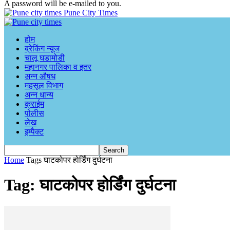
A password will be e-mailed to you.
Pune City Times
होम
ब्रेकिंग न्यूज
चालू घडामोडी
महानगर पालिका व इतर
अन्न औषध
महसूल विभाग
अन्न धान्य
क्राईम
पोलीस
लेख
इम्पैक्ट
Home
Tags
घाटकोपर होर्डिंग दुर्घटना
Tag: घाटकोपर होर्डिंग दुर्घटना