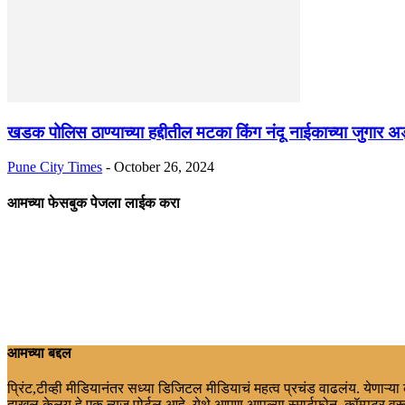
खडक पोलिस ठाण्याच्या हद्दीतील मटका किंग नंदू नाईकाच्या जुगार अड
Pune City Times
-
October 26, 2024
आमच्या फेसबुक पेजला लाईक करा
आमच्या बद्दल
प्रिंट,टीव्ही मीडियानंतर सध्या डिजिटल मीडियाचं महत्व प्रचंड वाढलंय. येणाऱ्य
दाखल केलय.हे एक न्युज पोर्टल आहे. येथे आपण आपल्या स्मार्टफोन, कॉम्पुटर वरू