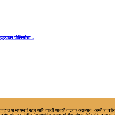
्ड्यावर पोलिसांचा...
ा काळात या माध्यमाचं महत्व आणि व्याप्ती आणखी वाढणार असल्यानं . आम्ही हा नवीन
न देशातील घडामोडी तसेच स्थानिक,क्राइम,पोलीस स्पेशल रिपोर्ट,लेटेस्ट न्युज, प