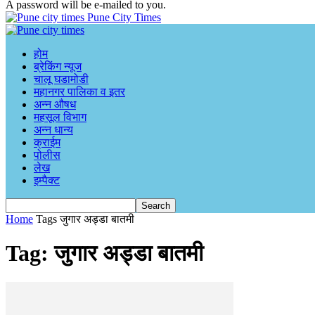
A password will be e-mailed to you.
Pune City Times
होम
ब्रेकिंग न्यूज
चालू घडामोडी
महानगर पालिका व इतर
अन्न औषध
महसूल विभाग
अन्न धान्य
क्राईम
पोलीस
लेख
इम्पैक्ट
Home
Tags
जुगार अड्डा बातमी
Tag: जुगार अड्डा बातमी