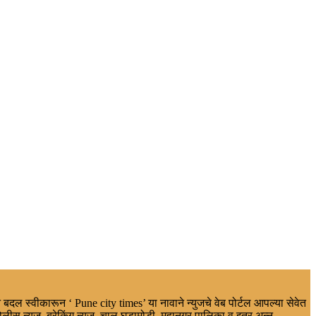
 बदल स्वीकारून ‘ Pune city times’ या नावाने न्युजचे वेब पोर्टल आपल्या सेवेत
ोलीस न्युज, ब्रेकिंग न्यूज, चालू घडामोडी, महानगर पालिका व इतर,अन्न