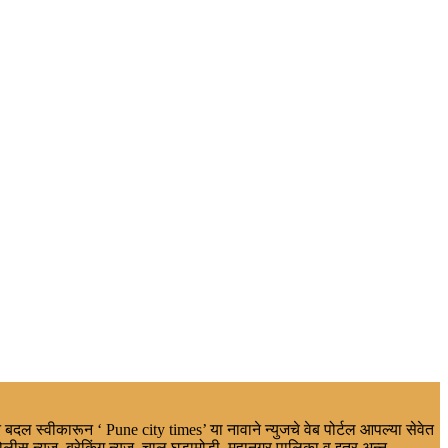
 बदल स्वीकारून ‘ Pune city times’ या नावाने न्युजचे वेब पोर्टल आपल्या सेवेत
ोलीस न्युज, ब्रेकिंग न्यूज, चालू घडामोडी, महानगर पालिका व इतर,अन्न