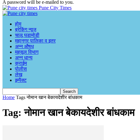
A password will be e-mailed to you.
Pune City Times
होम
ब्रेकिंग न्यूज
चालू घडामोडी
महानगर पालिका व इतर
अन्न औषध
महसूल विभाग
अन्न धान्य
क्राईम
पोलीस
लेख
इम्पैक्ट
Home
Tags
नोमान खान बेकायदेशीर बांधकाम
Tag: नोमान खान बेकायदेशीर बांधकाम