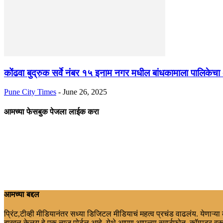
कोंढवा बुद्रुक सर्वे नंबर १५ इनाम नगर मधील बांधकामाला पालिकेचा
Pune City Times
-
June 26, 2025
आमच्या फेसबुक पेजला लाईक करा
आमच्या बद्दल
प्रिंट,टीव्ही मीडियानंतर सध्या डिजिटल मीडियाचं महत्व प्रचंड वाढलंय. येणाऱ्य
दाखल केलय.हे एक न्युज पोर्टल आहे. येथे आपण आपल्या स्मार्टफोन, कॉम्पुटर वरू