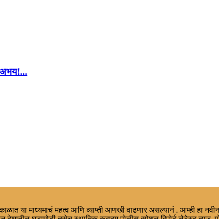
 अभय!...
ा काळात या माध्यमाचं महत्व आणि व्याप्ती आणखी वाढणार असल्यानं . आम्ही हा नवीन
न देशातील घडामोडी तसेच स्थानिक,क्राइम,पोलीस स्पेशल रिपोर्ट,लेटेस्ट न्युज, प