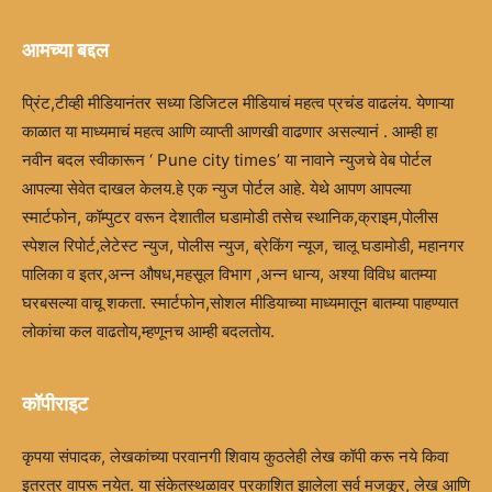
आमच्या बद्दल
प्रिंट,टीव्ही मीडियानंतर सध्या डिजिटल मीडियाचं महत्व प्रचंड वाढलंय. येणाऱ्या
काळात या माध्यमाचं महत्व आणि व्याप्ती आणखी वाढणार असल्यानं . आम्ही हा
नवीन बदल स्वीकारून ‘ Pune city times’ या नावाने न्युजचे वेब पोर्टल
आपल्या सेवेत दाखल केलय.हे एक न्युज पोर्टल आहे. येथे आपण आपल्या
स्मार्टफोन, कॉम्पुटर वरून देशातील घडामोडी तसेच स्थानिक,क्राइम,पोलीस
स्पेशल रिपोर्ट,लेटेस्ट न्युज, पोलीस न्युज, ब्रेकिंग न्यूज, चालू घडामोडी, महानगर
पालिका व इतर,अन्न औषध,महसूल विभाग ,अन्न धान्य, अश्या विविध बातम्या
घरबसल्या वाचू शकता. स्मार्टफोन,सोशल मीडियाच्या माध्यमातून बातम्या पाहण्यात
लोकांचा कल वाढतोय,म्हणूनच आम्ही बदलतोय.
कॉपीराइट
कृपया संपादक, लेखकांच्या परवानगी शिवाय कुठलेही लेख कॉपी करू नये किवा
इतरत्र वापरू नयेत. या संकेतस्थळावर प्रकाशित झालेला सर्व मजकूर, लेख आणि