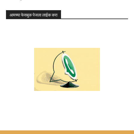
आमच्या फेसबुक पेजला लाईक करा