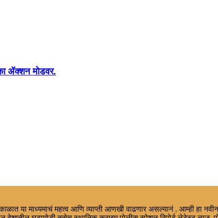
लिका ॲक्शन मोडवर.
ा काळात या माध्यमाचं महत्व आणि व्याप्ती आणखी वाढणार असल्यानं . आम्ही हा नवीन
न देशातील घडामोडी तसेच स्थानिक,क्राइम,पोलीस स्पेशल रिपोर्ट,लेटेस्ट न्युज, प