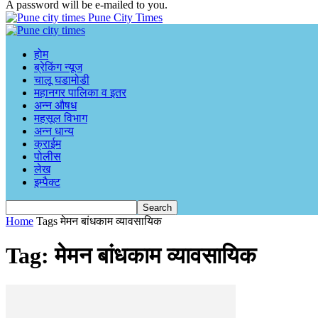
A password will be e-mailed to you.
Pune City Times
होम
ब्रेकिंग न्यूज
चालू घडामोडी
महानगर पालिका व इतर
अन्न औषध
महसूल विभाग
अन्न धान्य
क्राईम
पोलीस
लेख
इम्पैक्ट
Home
Tags
मेमन बांधकाम व्यावसायिक
Tag: मेमन बांधकाम व्यावसायिक