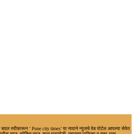
 बदल स्वीकारून ‘ Pune city times’ या नावाने न्युजचे वेब पोर्टल आपल्या सेवेत
ोलीस न्युज, ब्रेकिंग न्यूज, चालू घडामोडी, महानगर पालिका व इतर,अन्न