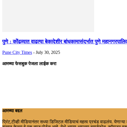
पुणे : कोंढव्यात वाढत्या बेकादेशीर बांधकामासंदर्भात पुणे महानगरपा
Pune City Times
-
July 30, 2025
आमच्या फेसबुक पेजला लाईक करा
आमच्या बद्दल
प्रिंट,टीव्ही मीडियानंतर सध्या डिजिटल मीडियाचं महत्व प्रचंड वाढलंय. येणाऱ्य
दाखल केलय.हे एक न्युज पोर्टल आहे. येथे आपण आपल्या स्मार्टफोन, कॉम्पुटर वरू