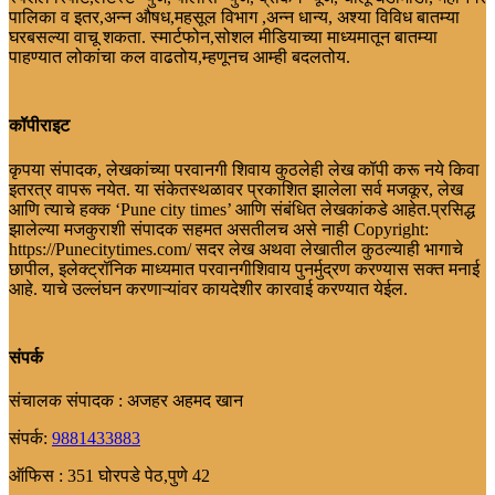
पालिका व इतर,अन्न औषध,महसूल विभाग ,अन्न धान्य, अश्या विविध बातम्या
घरबसल्या वाचू शकता. स्मार्टफोन,सोशल मीडियाच्या माध्यमातून बातम्या
पाहण्यात लोकांचा कल वाढतोय,म्हणूनच आम्ही बदलतोय.
कॉपीराइट
कृपया संपादक, लेखकांच्या परवानगी शिवाय कुठलेही लेख कॉपी करू नये किवा
इतरत्र वापरू नयेत. या संकेतस्थळावर प्रकाशित झालेला सर्व मजकूर, लेख
आणि त्याचे हक्क ‘Pune city times’ आणि संबंधित लेखकांकडे आहेत.प्रसिद्ध
झालेल्या मजकुराशी संपादक सहमत असतीलच असे नाही Copyright:
https://Punecitytimes.com/ सदर लेख अथवा लेखातील कुठल्याही भागाचे
छापील, इलेक्ट्रॉनिक माध्यमात परवानगीशिवाय पुनर्मुद्रण करण्यास सक्त मनाई
आहे. याचे उल्लंघन करणाऱ्यांवर कायदेशीर कारवाई करण्यात येईल.
संपर्क
संचालक संपादक : अजहर अहमद खान
संपर्क:
9881433883
ऑफिस : 351 घोरपडे पेठ,पुणे 42