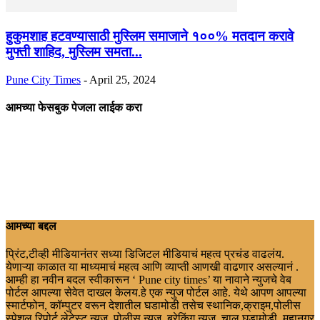
हुकुमशाह हटवण्यासाठी मुस्लिम समाजाने १००% मतदान करावे
मुफ्ती शाहिद, मुस्लिम समता...
Pune City Times
-
April 25, 2024
आमच्या फेसबुक पेजला लाईक करा
आमच्या बद्दल
प्रिंट,टीव्ही मीडियानंतर सध्या डिजिटल मीडियाचं महत्व प्रचंड वाढलंय.
येणाऱ्या काळात या माध्यमाचं महत्व आणि व्याप्ती आणखी वाढणार असल्यानं .
आम्ही हा नवीन बदल स्वीकारून ‘ Pune city times’ या नावाने न्युजचे वेब
पोर्टल आपल्या सेवेत दाखल केलय.हे एक न्युज पोर्टल आहे. येथे आपण आपल्या
स्मार्टफोन, कॉम्पुटर वरून देशातील घडामोडी तसेच स्थानिक,क्राइम,पोलीस
स्पेशल रिपोर्ट,लेटेस्ट न्युज, पोलीस न्युज, ब्रेकिंग न्यूज, चालू घडामोडी, महानगर