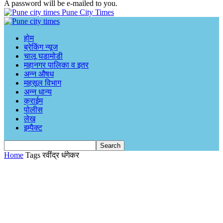
A password will be e-mailed to you.
Pune City Times
होम
ब्रेकिंग न्यूज
चालू घडामोडी
महानगर पालिका व इतर
अन्न औषध
महसूल विभाग
अन्न धान्य
क्राईम
पोलीस
लेख
इम्पैक्ट
Home
Tags
रवींद्र धंगेकर