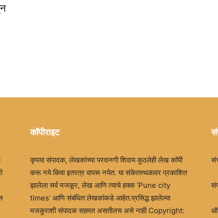
Times
ून
कॉपीराइट
सं
ड
कृपया संपादक, लेखकांच्या परवानगी शिवाय कुठलेही लेख कॉपी
सं
ी
करू नये किवा इतरत्र वापरू नयेत. या संकेतस्थळावर प्रकाशित
झालेला सर्व मजकूर, लेख आणि त्याचे हक्क ‘Pune city
सं
खल
times’ आणि संबंधित लेखकांकडे आहेत.प्रसिद्ध झालेल्या
मजकुराशी संपादक सहमत असतीलच असे नाही Copyright:
ऑफ