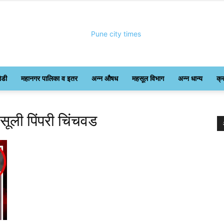
ोडी
महानगर पालिका व इतर
अन्न औषध
महसूल विभाग
अन्न धान्य
क्
Pune
ूली पिंपरी चिंचवड
City