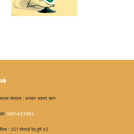
पर्क
चालक संपादक : अजहर अहमद खान
पर्क:
9881433883
िस : 351 घोरपडे पेठ,पुणे 42