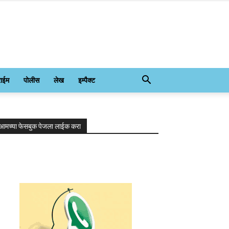
राईम
पोलीस
लेख
इम्पैक्ट
आमच्या फेसबुक पेजला लाईक करा