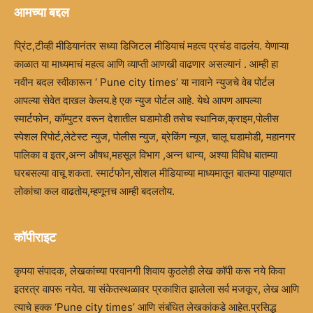
आमच्या बद्दल
प्रिंट,टीव्ही मीडियानंतर सध्या डिजिटल मीडियाचं महत्व प्रचंड वाढलंय. येणाऱ्या
काळात या माध्यमाचं महत्व आणि व्याप्ती आणखी वाढणार असल्यानं . आम्ही हा
नवीन बदल स्वीकारून ‘ Pune city times’ या नावाने न्युजचे वेब पोर्टल
आपल्या सेवेत दाखल केलय.हे एक न्युज पोर्टल आहे. येथे आपण आपल्या
स्मार्टफोन, कॉम्पुटर वरून देशातील घडामोडी तसेच स्थानिक,क्राइम,पोलीस
स्पेशल रिपोर्ट,लेटेस्ट न्युज, पोलीस न्युज, ब्रेकिंग न्यूज, चालू घडामोडी, महानगर
पालिका व इतर,अन्न औषध,महसूल विभाग ,अन्न धान्य, अश्या विविध बातम्या
घरबसल्या वाचू शकता. स्मार्टफोन,सोशल मीडियाच्या माध्यमातून बातम्या पाहण्यात
लोकांचा कल वाढतोय,म्हणूनच आम्ही बदलतोय.
कॉपीराइट
कृपया संपादक, लेखकांच्या परवानगी शिवाय कुठलेही लेख कॉपी करू नये किवा
इतरत्र वापरू नयेत. या संकेतस्थळावर प्रकाशित झालेला सर्व मजकूर, लेख आणि
त्याचे हक्क ‘Pune city times’ आणि संबंधित लेखकांकडे आहेत.प्रसिद्ध