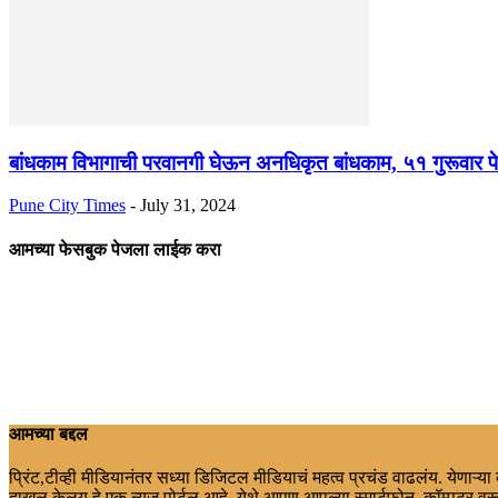
बांधकाम विभागाची परवानगी घेऊन अनधिकृत बांधकाम, ५१ गुरूवार पे
Pune City Times
-
July 31, 2024
आमच्या फेसबुक पेजला लाईक करा
आमच्या बद्दल
प्रिंट,टीव्ही मीडियानंतर सध्या डिजिटल मीडियाचं महत्व प्रचंड वाढलंय. येणाऱ्य
दाखल केलय.हे एक न्युज पोर्टल आहे. येथे आपण आपल्या स्मार्टफोन, कॉम्पुटर वरू