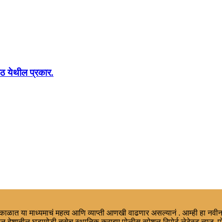
ठ येथील प्रकार.
ा काळात या माध्यमाचं महत्व आणि व्याप्ती आणखी वाढणार असल्यानं . आम्ही हा नवीन
न देशातील घडामोडी तसेच स्थानिक,क्राइम,पोलीस स्पेशल रिपोर्ट,लेटेस्ट न्युज, प