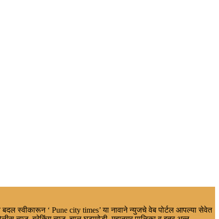
 बदल स्वीकारून ‘ Pune city times’ या नावाने न्युजचे वेब पोर्टल आपल्या सेवेत
ोलीस न्युज, ब्रेकिंग न्यूज, चालू घडामोडी, महानगर पालिका व इतर,अन्न