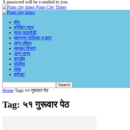
A password will be e-mailed to you.
Pune City Times
होम
ब्रेकिंग न्यूज
चालू घडामोडी
महानगर पालिका व इतर
अन्न औषध
महसूल विभाग
अन्न धान्य
क्राईम
पोलीस
लेख
इम्पैक्ट
Home
Tags
५१ गुरूवार पेठ
Tag: ५१ गुरूवार पेठ