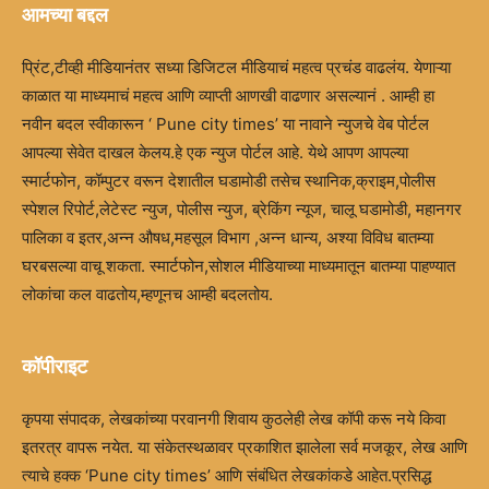
आमच्या बद्दल
प्रिंट,टीव्ही मीडियानंतर सध्या डिजिटल मीडियाचं महत्व प्रचंड वाढलंय. येणाऱ्या
काळात या माध्यमाचं महत्व आणि व्याप्ती आणखी वाढणार असल्यानं . आम्ही हा
नवीन बदल स्वीकारून ‘ Pune city times’ या नावाने न्युजचे वेब पोर्टल
आपल्या सेवेत दाखल केलय.हे एक न्युज पोर्टल आहे. येथे आपण आपल्या
स्मार्टफोन, कॉम्पुटर वरून देशातील घडामोडी तसेच स्थानिक,क्राइम,पोलीस
स्पेशल रिपोर्ट,लेटेस्ट न्युज, पोलीस न्युज, ब्रेकिंग न्यूज, चालू घडामोडी, महानगर
पालिका व इतर,अन्न औषध,महसूल विभाग ,अन्न धान्य, अश्या विविध बातम्या
घरबसल्या वाचू शकता. स्मार्टफोन,सोशल मीडियाच्या माध्यमातून बातम्या पाहण्यात
लोकांचा कल वाढतोय,म्हणूनच आम्ही बदलतोय.
कॉपीराइट
कृपया संपादक, लेखकांच्या परवानगी शिवाय कुठलेही लेख कॉपी करू नये किवा
इतरत्र वापरू नयेत. या संकेतस्थळावर प्रकाशित झालेला सर्व मजकूर, लेख आणि
त्याचे हक्क ‘Pune city times’ आणि संबंधित लेखकांकडे आहेत.प्रसिद्ध