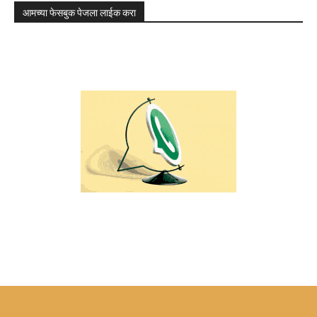
आमच्या फेसबुक पेजला लाईक करा