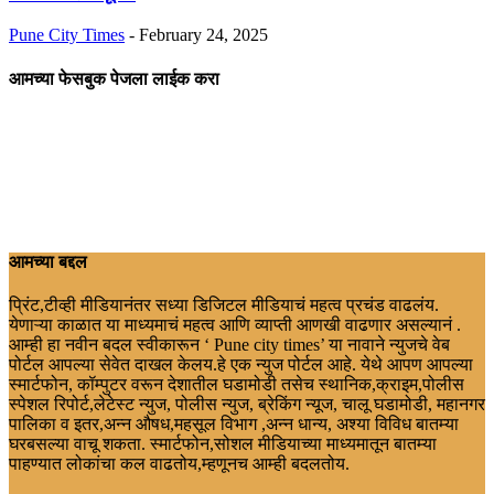
Pune City Times
-
February 24, 2025
आमच्या फेसबुक पेजला लाईक करा
आमच्या बद्दल
प्रिंट,टीव्ही मीडियानंतर सध्या डिजिटल मीडियाचं महत्व प्रचंड वाढलंय.
येणाऱ्या काळात या माध्यमाचं महत्व आणि व्याप्ती आणखी वाढणार असल्यानं .
आम्ही हा नवीन बदल स्वीकारून ‘ Pune city times’ या नावाने न्युजचे वेब
पोर्टल आपल्या सेवेत दाखल केलय.हे एक न्युज पोर्टल आहे. येथे आपण आपल्या
स्मार्टफोन, कॉम्पुटर वरून देशातील घडामोडी तसेच स्थानिक,क्राइम,पोलीस
स्पेशल रिपोर्ट,लेटेस्ट न्युज, पोलीस न्युज, ब्रेकिंग न्यूज, चालू घडामोडी, महानगर
पालिका व इतर,अन्न औषध,महसूल विभाग ,अन्न धान्य, अश्या विविध बातम्या
घरबसल्या वाचू शकता. स्मार्टफोन,सोशल मीडियाच्या माध्यमातून बातम्या
पाहण्यात लोकांचा कल वाढतोय,म्हणूनच आम्ही बदलतोय.