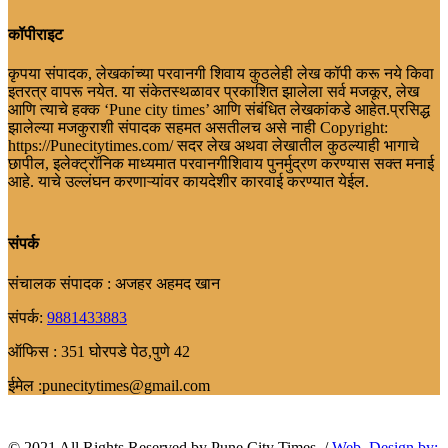
कॉपीराइट
कृपया संपादक, लेखकांच्या परवानगी शिवाय कुठलेही लेख कॉपी करू नये किवा
इतरत्र वापरू नयेत. या संकेतस्थळावर प्रकाशित झालेला सर्व मजकूर, लेख
आणि त्याचे हक्क ‘Pune city times’ आणि संबंधित लेखकांकडे आहेत.प्रसिद्ध
झालेल्या मजकुराशी संपादक सहमत असतीलच असे नाही Copyright:
https://Punecitytimes.com/ सदर लेख अथवा लेखातील कुठल्याही भागाचे
छापील, इलेक्ट्रॉनिक माध्यमात परवानगीशिवाय पुनर्मुद्रण करण्यास सक्त मनाई
आहे. याचे उल्लंघन करणाऱ्यांवर कायदेशीर कारवाई करण्यात येईल.
संपर्क
संचालक संपादक : अजहर अहमद खान
संपर्क:
9881433883
ऑफिस : 351 घोरपडे पेठ,पुणे 42
ईमेल :punecitytimes@gmail.com
© 2021 All Rights Reserved by Pune City Times ./
Web. Design.by: