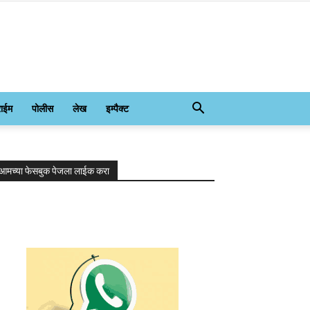
राईम
पोलीस
लेख
इम्पैक्ट
आमच्या फेसबुक पेजला लाईक करा