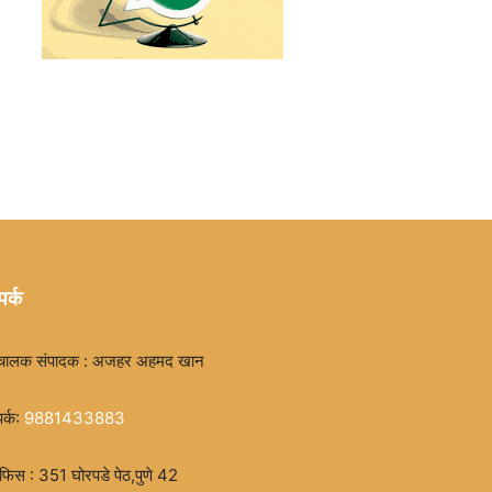
पर्क
चालक संपादक : अजहर अहमद खान
पर्क:
9881433883
िस : 351 घोरपडे पेठ,पुणे 42