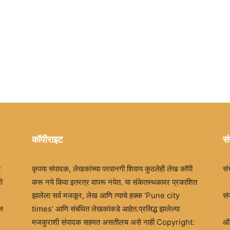
Times
कॉपीराइट
सं
ड
कृपया संपादक, लेखकांच्या परवानगी शिवाय कुठलेही लेख कॉपी
सं
ी
करू नये किवा इतरत्र वापरू नयेत. या संकेतस्थळावर प्रकाशित
झालेला सर्व मजकूर, लेख आणि त्याचे हक्क ‘Pune city
सं
खल
times’ आणि संबंधित लेखकांकडे आहेत.प्रसिद्ध झालेल्या
मजकुराशी संपादक सहमत असतीलच असे नाही Copyright:
ऑफ