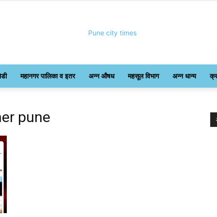
ोडी
महानगर पालिका व इतर
अन्न औषध
महसूल विभाग
अन्न धान्य
क्
Pune
ner pune
City