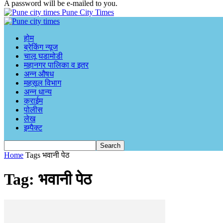
A password will be e-mailed to you.
Pune City Times
होम
ब्रेकिंग न्यूज
चालू घडामोडी
महानगर पालिका व इतर
अन्न औषध
महसूल विभाग
अन्न धान्य
क्राईम
पोलीस
लेख
इम्पैक्ट
Home
Tags
भवानी पेठ
Tag: भवानी पेठ