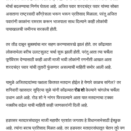
मोर्चा बदलण्याचा निर्णय घेतला आहे. अजित पवार शरदचंद्र पवार यांच्या सोबत
असताना राष्ट्रवादी काँग्रेसला भरून भरून प्रतिसाद मिळाला. परंतु अजित
पवारांनी काकांना रामराम करून भाजपाला साथ दिल्याने काही लोकांची
पायाखालची जमीनच सरकली होती.
तर तोंड दाबून बुक्क्यांचा मार सहण करण्यासारखे झालं होते. तर कोंढव्यात
लोकसभेला बरीच उलटसुलट चर्चा सुरू झाली होती. परंतु आता त्या चर्चेला
पूर्णविराम देण्यासाठी काही आजी माजी भावी लोकांनी रणनीती आखत आता
शरदचंद्र पवार यांची तुतारी फुंकणार असल्याची माहिती समोर आली आहे.
यामुळे अजितदादांच्या पक्षाला कितपत मतदान होईल हे येणारे काळच सांगेल? तर
शनिवारी खासदार सुप्रिया सुळे यांनी कोंढव्यात
रोड शो
केल्याने चांगलेच चर्चेला
उधान आले आहे. रोड शो ने नांगर फिरवल्याने आता यात मतदानाचा टक्का
नक्कीच वाढेल याची माहिती काही जाणकारांनी दिली आहे.
हडपसर मतदारसंघातून माजी महापौर प्रशांत जगताप हे विधानसभेसाठी ईच्छुक
आहे. त्यांना बराच प्रतिसाद मिळत आहे. तर हडपसर मतदारसंघातून चेतन तुपे पण