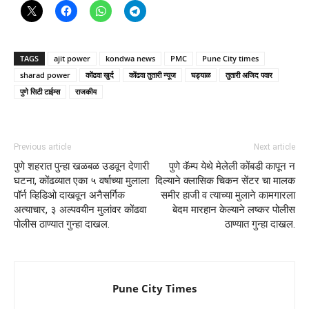
TAGS
ajit power
kondwa news
PMC
Pune City times
sharad power
कोंढवा खुर्द
कोंढवा तुतारी न्यूज
घड्याळ
तुतारी अजिद पवार
पुणे सिटी टाईम्स
राजकीय
Previous article
Next article
पुणे शहरात पुन्हा खळबळ उडवून देणारी
पुणे कॅम्प येथे मेलेली कोंबडी कापून न
घटना, कोंढव्यात एका ५ वर्षाच्या मुलाला
दिल्याने क्लासिक चिकन सेंटर चा मालक
पॉर्न व्हिडिओ दाखवून अनैसर्गिक
समीर हाजी व त्याच्या मुलाने कामगारला
अत्याचार, ३ अल्पवयीन मुलांवर कोंढवा
बेदम मारहान केल्याने लष्कर पोलीस
पोलीस ठाण्यात गुन्हा दाखल.
ठाण्यात गुन्हा दाखल.
Pune City Times