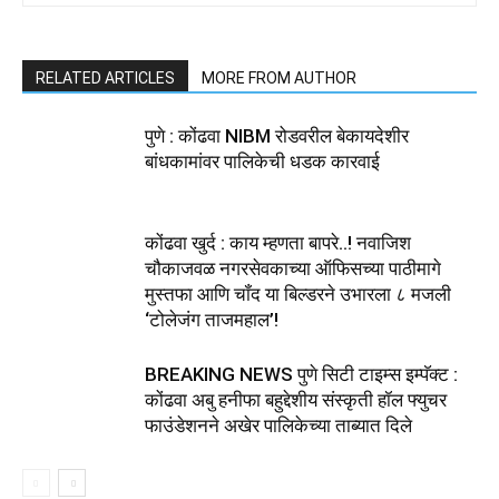
RELATED ARTICLES
MORE FROM AUTHOR
पुणे : कोंढवा NIBM रोडवरील बेकायदेशीर
बांधकामांवर पालिकेची धडक कारवाई
कोंढवा खुर्द : काय म्हणता बापरे..! नवाजिश
चौकाजवळ नगरसेवकाच्या ऑफिसच्या पाठीमागे
मुस्तफा आणि चॉंद या बिल्डरने उभारला ८ मजली
‘टोलेजंग ताजमहाल’!
BREAKING NEWS पुणे सिटी टाइम्स इम्पॅक्ट :
कोंढवा अबु हनीफा बहुद्देशीय संस्कृती हॉल फ्युचर
फाउंडेशनने अखेर पालिकेच्या ताब्यात दिले