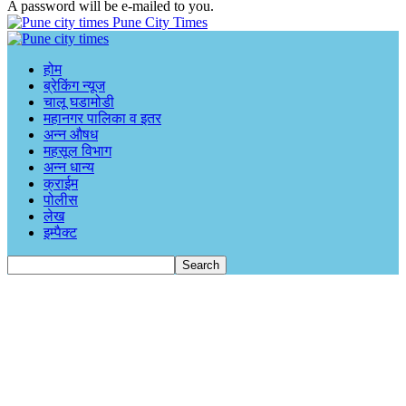
A password will be e-mailed to you.
Pune City Times
होम
ब्रेकिंग न्यूज
चालू घडामोडी
महानगर पालिका व इतर
अन्न औषध
महसूल विभाग
अन्न धान्य
क्राईम
पोलीस
लेख
इम्पैक्ट