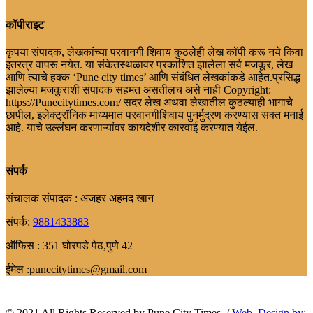
कॉपीराइट
कृपया संपादक, लेखकांच्या परवानगी शिवाय कुठलेही लेख कॉपी करू नये किवा
इतरत्र वापरू नयेत. या संकेतस्थळावर प्रकाशित झालेला सर्व मजकूर, लेख
आणि त्याचे हक्क ‘Pune city times’ आणि संबंधित लेखकांकडे आहेत.प्रसिद्ध
झालेल्या मजकुराशी संपादक सहमत असतीलच असे नाही Copyright:
https://Punecitytimes.com/ सदर लेख अथवा लेखातील कुठल्याही भागाचे
छापील, इलेक्ट्रॉनिक माध्यमात परवानगीशिवाय पुनर्मुद्रण करण्यास सक्त मनाई
आहे. याचे उल्लंघन करणाऱ्यांवर कायदेशीर कारवाई करण्यात येईल.
संपर्क
संचालक संपादक : अजहर अहमद खान
संपर्क:
9881433883
ऑफिस : 351 घोरपडे पेठ,पुणे 42
ईमेल :punecitytimes@gmail.com
© 2021 All Rights Reserved by Pune City Times ./
Web. Design.by: