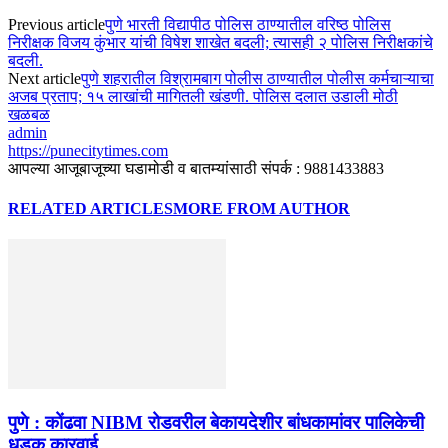
Previous article
पुणे भारती विद्यापीठ पोलिस ठाण्यातील वरिष्ठ पोलिस
निरीक्षक विजय कुंभार यांची विषेश शाखेत बदली; त्यासही २ पोलिस निरीक्षकांचे
बदली.
Next article
पुणे शहरातील विश्रामबाग पोलीस ठाण्यातील पोलीस कर्मचाऱ्याचा
अजब प्रताप; १५ लाखांची मागितली खंडणी. पोलिस दलात उडाली मोठी
खळबळ
admin
https://punecitytimes.com
आपल्या आजूबाजूच्या घडामोडी व बातम्यांसाठी संपर्क : 9881433883
RELATED ARTICLES
MORE FROM AUTHOR
पुणे : कोंढवा NIBM रोडवरील बेकायदेशीर बांधकामांवर पालिकेची
धडक कारवाई