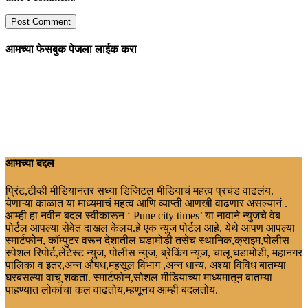
आमच्या फेसबुक पेजला लाईक करा
आमच्या बद्दल
प्रिंट,टीव्ही मीडियानंतर सध्या डिजिटल मीडियाचं महत्व प्रचंड वाढलंय.
येणाऱ्या काळात या माध्यमाचं महत्व आणि व्याप्ती आणखी वाढणार असल्यानं .
आम्ही हा नवीन बदल स्वीकारून ‘ Pune city times’ या नावाने न्युजचे वेब
पोर्टल आपल्या सेवेत दाखल केलय.हे एक न्युज पोर्टल आहे. येथे आपण आपल्या
स्मार्टफोन, कॉम्पुटर वरून देशातील घडामोडी तसेच स्थानिक,क्राइम,पोलीस
स्पेशल रिपोर्ट,लेटेस्ट न्युज, पोलीस न्युज, ब्रेकिंग न्यूज, चालू घडामोडी, महानगर
पालिका व इतर,अन्न औषध,महसूल विभाग ,अन्न धान्य, अश्या विविध बातम्या
घरबसल्या वाचू शकता. स्मार्टफोन,सोशल मीडियाच्या माध्यमातून बातम्या
पाहण्यात लोकांचा कल वाढतोय,म्हणूनच आम्ही बदलतोय.