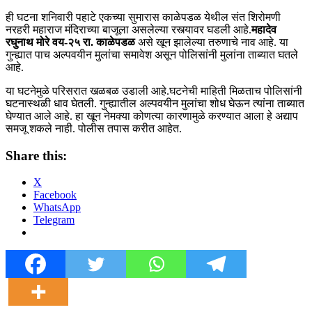
ही घटना शनिवारी पहाटे एकच्या सुमारास काळेपडळ येथील संत शिरोमणी
नरहरी महाराज मंदिराच्या बाजूला असलेल्या रस्त्यावर घडली आहे.
महादेव
रघुनाथ मोरे वय-२५ रा. काळेपडळ
असे खून झालेल्या तरुणाचे नाव आहे. या
गुन्ह्यात पाच अल्पवयीन मुलांचा समावेश असून पोलिसांनी मुलांना ताब्यात घतले
आहे.
या घटनेमुळे परिसरात खळबळ उडाली आहे.घटनेची माहिती मिळताच पोलिसांनी
घटनास्थळी धाव घेतली. गुन्ह्यातील अल्पवयीन मुलांचा शोध घेऊन त्यांना ताब्यात
घेण्यात आले आहे. हा खून नेमक्या कोणत्या कारणामुळे करण्यात आला हे अद्याप
समजू शकले नाही. पोलीस तपास करीत आहेत.
Share this:
X
Facebook
WhatsApp
Telegram