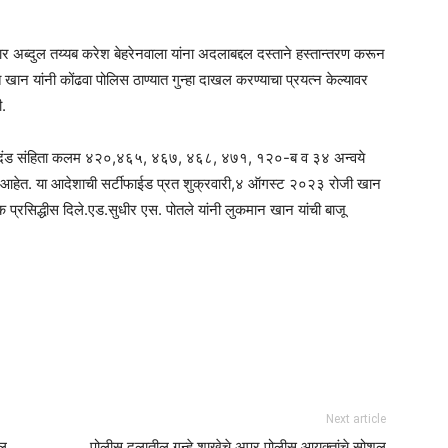
 अब्दुल तय्यब करेश बेहरेनवाला यांना अदलाबद्दल दस्ताने हस्तान्तरण करून
ान यांनी कोंढवा पोलिस ठाण्यात गुन्हा दाखल करण्याचा प्रयत्न केल्यावर
ी.
रतीय दंड संहिता कलम ४२०,४६५, ४६७, ४६८, ४७१, १२०-ब व ३४ अन्वये
े आहेत. या आदेशाची सर्टीफाईड प्रत शुक्रवारी,४ ऑगस्ट २०२३ रोजी खान
रक प्रसिद्धीस दिले.एड.सुधीर एस. पोतले यांनी लुकमान खान यांची बाजू
Next article
ेल
पोलीस दलातील गुन्हे शाखेचे अपर पोलीस आयुक्तांचे सोशल