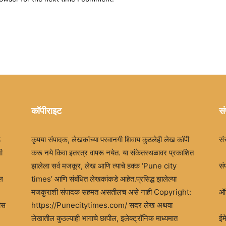
कॉपीराइट
सं
ड
कृपया संपादक, लेखकांच्या परवानगी शिवाय कुठलेही लेख कॉपी
सं
ी
करू नये किवा इतरत्र वापरू नयेत. या संकेतस्थळावर प्रकाशित
झालेला सर्व मजकूर, लेख आणि त्याचे हक्क ‘Pune city
सं
खल
times’ आणि संबंधित लेखकांकडे आहेत.प्रसिद्ध झालेल्या
मजकुराशी संपादक सहमत असतीलच असे नाही Copyright:
ऑफ
ीस
https://Punecitytimes.com/ सदर लेख अथवा
लेखातील कुठल्याही भागाचे छापील, इलेक्ट्रॉनिक माध्यमात
ई