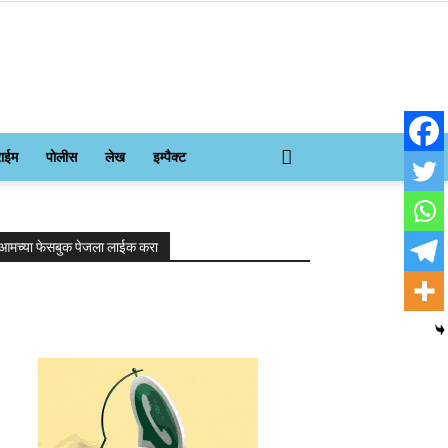
राईम
पोलीस
लेख
इम्पैक्ट
आमच्या फेसबुक पेजला लाईक करा