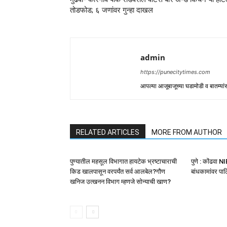
तोडफोड; ६ जणांवर गुन्हा दाखल
admin
https://punecitytimes.com
आपल्या आजूबाजूच्या घडामोडी व बातम्य
RELATED ARTICLES
MORE FROM AUTHOR
पुण्यातील महसूल विभागात हायटेक भ्रष्टाचाराची
पुणे : कोंढवा 
किड खालपासून वरपर्यंत सर्व आलबेल?गौण
बांधकामांवर प
खनिज उत्खनन विभाग म्हणजे सोन्याची खाण?