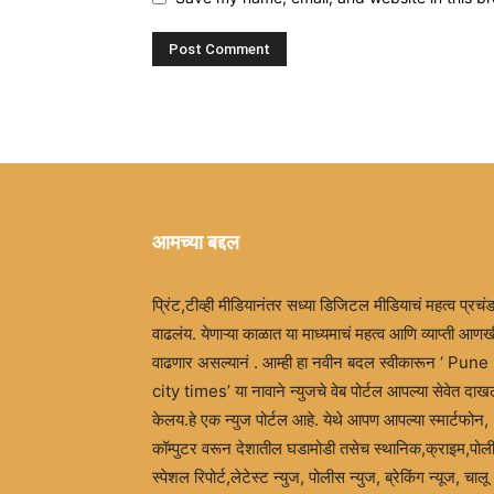
आमच्या बद्दल
प्रिंट,टीव्ही मीडियानंतर सध्या डिजिटल मीडियाचं महत्व प्रचं
वाढलंय. येणाऱ्या काळात या माध्यमाचं महत्व आणि व्याप्ती आणख
वाढणार असल्यानं . आम्ही हा नवीन बदल स्वीकारून ‘ Pune
city times’ या नावाने न्युजचे वेब पोर्टल आपल्या सेवेत दा
केलय.हे एक न्युज पोर्टल आहे. येथे आपण आपल्या स्मार्टफोन,
कॉम्पुटर वरून देशातील घडामोडी तसेच स्थानिक,क्राइम,पोल
स्पेशल रिपोर्ट,लेटेस्ट न्युज, पोलीस न्युज, ब्रेकिंग न्यूज, चालू