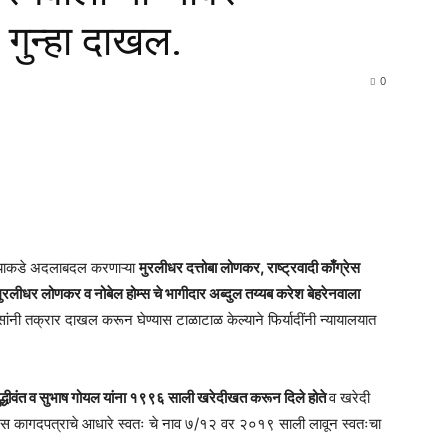
Times
 गुन्हा दाखल.
0
सऱ्याकडे अदलाबदल करणाऱ्या
मुरलीधर दत्तोबा लोणकर, राष्ट्रवादी काँग्रेस
ुरलीधर लोणकर व नोबेल होम्स चे भागीदार अब्दुल तय्यब करेश बेहरेनवाला
सांनी तक्रार दाखल करून घेण्यास टाळाटाळ केल्याने फिर्यादींनी न्यायालयात
्धीवंत व सुभाष गोयल यांना १९९६ साली खरेदीखत करून दिले होते
व खरेदी
बोगस कागदपत्राचे आधारे स्वतः चे नाव ७/१२ वर २०१९ साली लावून स्वतःचा