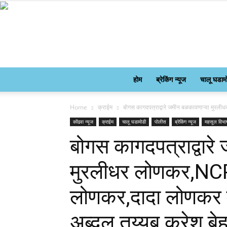
होम
ब्रेकिंग न्यूज
चालू घडाम
Home
क्राईम
बोगस कागदपत्राद्वारे जमीन बळकावणाऱ्या मुर
कोंढवा न्यूज
क्राईम
चालू घडामोडी
पोलीस
ब्रेकिंग न्यूज
महसूल विभा
बोगस कागदपत्राद्वारे
मुरलीधर लोणकर,NCP
लोणकर,दादा लोणकर व 
अब्दुल तय्यब करेश बेह