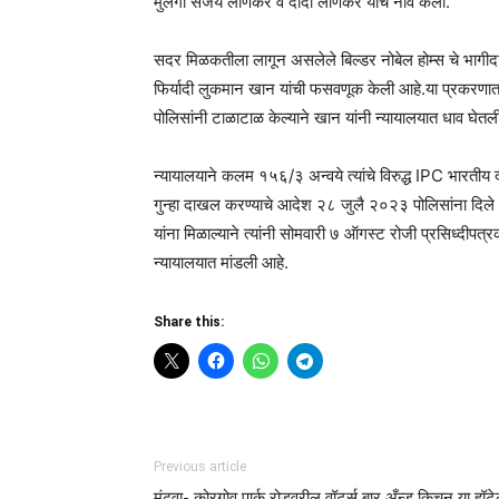
मुलगा संजय लोणकर व दादा लोणकर यांचे नावे केली.
सदर मिळकतीला लागून असलेले बिल्डर नोबेल होम्स चे भागीदार
फिर्यादी लुकमान खान यांची फसवणूक केली आहे.या प्रकरणात ख
पोलिसांनी टाळाटाळ केल्याने खान यांनी न्यायालयात धाव घेतल
न्यायालयाने कलम १५६/३ अन्वये त्यांचे विरुद्ध IPC भा
गुन्हा दाखल करण्याचे आदेश २८ जुलै २०२३ पोलिसांना दिल
यांना मिळाल्याने त्यांनी सोमवारी ७ ऑगस्ट रोजी प्रसिध्दीपत्
न्यायालयात मांडली आहे.
Share this:
Previous article
मुंढवा- कोरगोव पार्क रोडवरील वॉटर्स बार अँन्ड किचन या हॉट