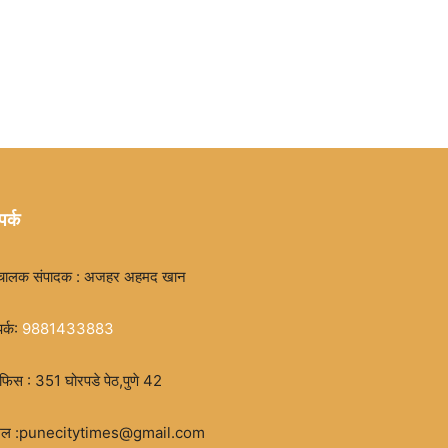
पर्क
चालक संपादक : अजहर अहमद खान
पर्क:
9881433883
िस : 351 घोरपडे पेठ,पुणे 42
मेल :punecitytimes@gmail.com