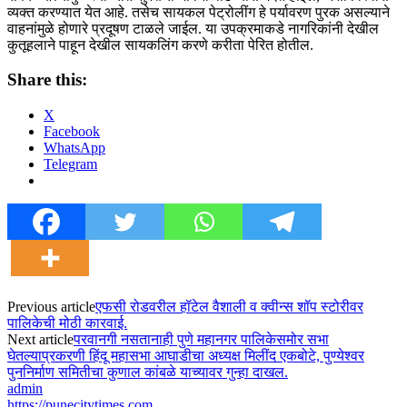
व्यक्त करण्यात येत आहे. तसेच सायकल पेट्रोलींग हे पर्यावरण पुरक असल्याने
वाहनांमुळे होणारे प्रदूषण टाळले जाईल. या उपक्रमाकडे नागरिकांनी देखील
कुतूहलाने पाहून देखील सायकलिंग करणे करीता पेरित होतील.
Share this:
X
Facebook
WhatsApp
Telegram
Previous article
एफसी रोडवरील हॉटेल वैशाली व क्वीन्स शॉप स्टोरीवर
पालिकेची मोठी कारवाई.
Next article
परवानगी नसतानाही पुणे महानगर पालिकेसमोर सभा
घेतल्याप्रकरणी हिंदू महासभा आघाडीचा अध्यक्ष मिलींद एकबोटे, पुण्येश्वर
पुननिर्माण समितीचा कुणाल कांबळे याच्यावर गुन्हा दाखल.
admin
https://punecitytimes.com