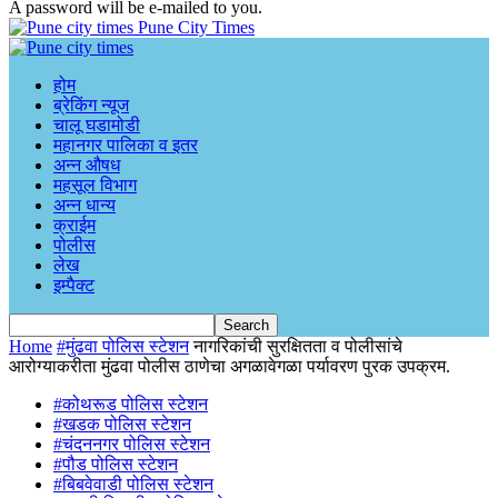
A password will be e-mailed to you.
Pune City Times
होम
ब्रेकिंग न्यूज
चालू घडामोडी
महानगर पालिका व इतर
अन्न औषध
महसूल विभाग
अन्न धान्य
क्राईम
पोलीस
लेख
इम्पैक्ट
Home
#मुंढवा पोलिस स्टेशन
नागरिकांची सुरक्षितता व पोलीसांचे
आरोग्याकरीता मुंढवा पोलीस ठाणेचा अगळावेगळा पर्यावरण पुरक उपक्रम.
#कोथरूड पोलिस स्टेशन
#खडक पोलिस स्टेशन
#चंदननगर पोलिस स्टेशन
#पौड पोलिस स्टेशन
#बिबवेवाडी पोलिस स्टेशन