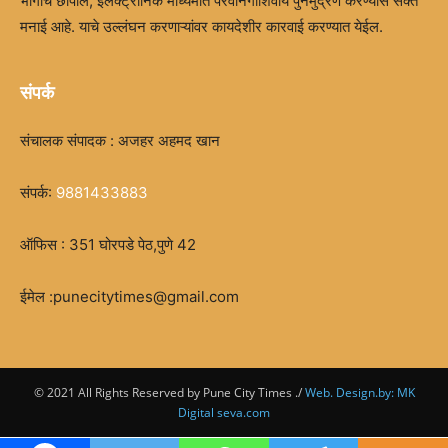
भागाचे छापील, इलेक्ट्रॉनिक माध्यमात परवानगीशिवाय पुनर्मुद्रण करण्यास सक्त
मनाई आहे. याचे उल्लंघन करणाऱ्यांवर कायदेशीर कारवाई करण्यात येईल.
संपर्क
संचालक संपादक : अजहर अहमद खान
संपर्क:
9881433883
ऑफिस : 351 घोरपडे पेठ,पुणे 42
ईमेल :punecitytimes@gmail.com
© 2021 All Rights Reserved by Pune City Times ./
Web. Design.by: MK
Digital seva.com