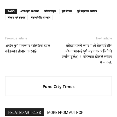
TAGS
अनधिकृत बांधकाम
कोंढवा न्यूज
पुणे पोलिस
पुणे महानगर पालिका
बिल्डर माने इक्बाल
बेकायदेशीर बांधकाम
Previous article
Next article
अखेर पुणे महानगर पालिकेचं ठरलं…
कोंढवा पारगे नगर मध्ये बेकायदेशीर
कोंढव्यात होणार कारवाई.
बांधकामाकडे पुणे महानगर पालिकेचे
सर्रास दुर्लक्ष, ८ महिन्यात ठोकले तब्बल
७ मजले.
Pune City Times
RELATED ARTICLES
MORE FROM AUTHOR