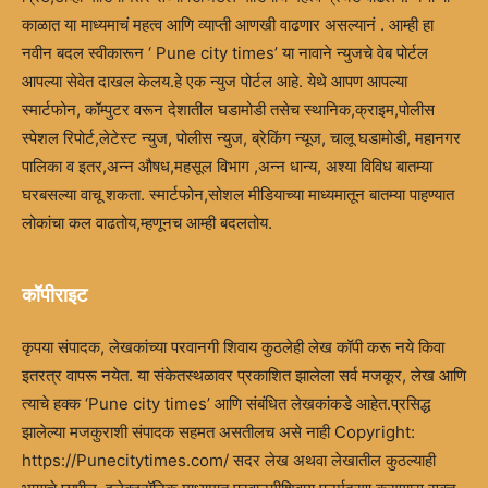
काळात या माध्यमाचं महत्व आणि व्याप्ती आणखी वाढणार असल्यानं . आम्ही हा
नवीन बदल स्वीकारून ‘ Pune city times’ या नावाने न्युजचे वेब पोर्टल
आपल्या सेवेत दाखल केलय.हे एक न्युज पोर्टल आहे. येथे आपण आपल्या
स्मार्टफोन, कॉम्पुटर वरून देशातील घडामोडी तसेच स्थानिक,क्राइम,पोलीस
स्पेशल रिपोर्ट,लेटेस्ट न्युज, पोलीस न्युज, ब्रेकिंग न्यूज, चालू घडामोडी, महानगर
पालिका व इतर,अन्न औषध,महसूल विभाग ,अन्न धान्य, अश्या विविध बातम्या
घरबसल्या वाचू शकता. स्मार्टफोन,सोशल मीडियाच्या माध्यमातून बातम्या पाहण्यात
लोकांचा कल वाढतोय,म्हणूनच आम्ही बदलतोय.
कॉपीराइट
कृपया संपादक, लेखकांच्या परवानगी शिवाय कुठलेही लेख कॉपी करू नये किवा
इतरत्र वापरू नयेत. या संकेतस्थळावर प्रकाशित झालेला सर्व मजकूर, लेख आणि
त्याचे हक्क ‘Pune city times’ आणि संबंधित लेखकांकडे आहेत.प्रसिद्ध
झालेल्या मजकुराशी संपादक सहमत असतीलच असे नाही Copyright:
https://Punecitytimes.com/ सदर लेख अथवा लेखातील कुठल्याही