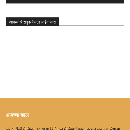
आमच्या फेसबुक पेजला लाईक करा
आमच्या बद्दल
प्रिंट,टीव्ही मीडियानंतर सध्या डिजिटल मीडियाचं महत्व प्रचंड वाढलंय. येणाऱ्या