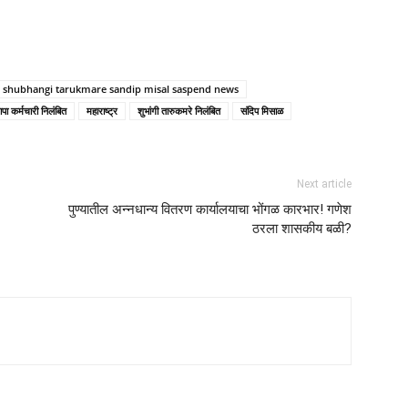
shubhangi tarukmare sandip misal saspend news
पा कर्मचारी निलंबित
महाराष्ट्र
शुभांगी तारुकमरे निलंबित
संदिप मिसाळ
Next article
पुण्यातील अन्नधान्य वितरण कार्यालयाचा भोंगळ कारभार! गणेश
ठरला शासकीय बळी?