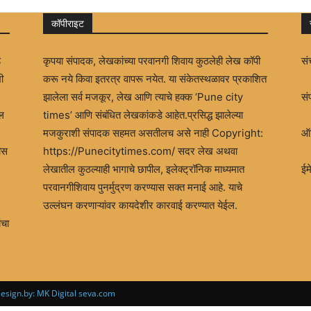
कॉपीराइट
ड
कृपया संपादक, लेखकांच्या परवानगी शिवाय कुठलेही लेख कॉपी
सं
ी
करू नये किवा इतरत्र वापरू नयेत. या संकेतस्थळावर प्रकाशित
झालेला सर्व मजकूर, लेख आणि त्याचे हक्क ‘Pune city
सं
खल
times’ आणि संबंधित लेखकांकडे आहेत.प्रसिद्ध झालेल्या
मजकुराशी संपादक सहमत असतीलच असे नाही Copyright:
ऑफ
ीस
https://Punecitytimes.com/ सदर लेख अथवा
लेखातील कुठल्याही भागाचे छापील, इलेक्ट्रॉनिक माध्यमात
ई
परवानगीशिवाय पुनर्मुद्रण करण्यास सक्त मनाई आहे. याचे
उल्लंघन करणाऱ्यांवर कायदेशीर कारवाई करण्यात येईल.
ंचा
sign.by: MK Digital seva.com