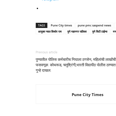
TAGS
Pune City times
pune pmc saspend news
आयुक्त नवल किशोर राम
पुणे महानगर पालिका
पुणे सिटी टाईम्स
मना
Previous article
पुण्यातील पोलिस कर्मचारीच निघाला ठगसेन, महिलांची लाखोंची
फसवणूक. कोथरूड, चतुश्रिंगी,भारती विद्यापीठ पोलीस ठाण्यात
गुन्हे दाखल.
Pune City Times