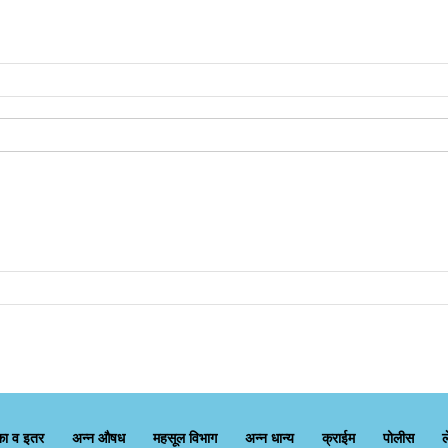
का व इतर
अन्न औषध
महसूल विभाग
अन्न धान्य
क्राईम
पोलीस