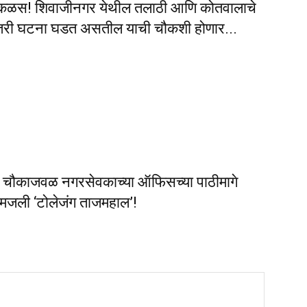
ाराचा कळस! शिवाजीनगर येथील तलाठी आणि कोतवालाचे
तरी घटना घडत असतील याची चौकशी होणार...
ाजिश चौकाजवळ नगरसेवकाच्या ऑफिसच्या पाठीमागे
 मजली ‘टोलेजंग ताजमहाल’!