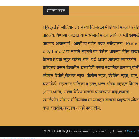
आमच्या बद्दल
प्रिंट,टीव्ही मीडियानंतर सध्या डिजिटल मीडियाचं महत्व प्रचं
वाढलंय. येणाऱ्या काळात या माध्यमाचं महत्व आणि व्याप्ती आणख
वाढणार असल्यानं . आम्ही हा नवीन बदल स्वीकारून ‘ Pune
city times’ या नावाने न्युजचे वेब पोर्टल आपल्या सेवेत दा
केलय.हे एक न्युज पोर्टल आहे. येथे आपण आपल्या स्मार्टफोन,
कॉम्पुटर वरून देशातील घडामोडी तसेच स्थानिक,क्राइम,पोल
स्पेशल रिपोर्ट,लेटेस्ट न्युज, पोलीस न्युज, ब्रेकिंग न्यूज, चालू
घडामोडी, महानगर पालिका व इतर,अन्न औषध,महसूल विभाग
,अन्न धान्य, अश्या विविध बातम्या घरबसल्या वाचू शकता.
स्मार्टफोन,सोशल मीडियाच्या माध्यमातून बातम्या पाहण्यात लोका
कल वाढतोय,म्हणूनच आम्ही बदलतोय.
© 2021 All Rights Reserved by Pune City Times ./
Web. De