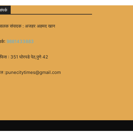
संपर्क
चालक संपादक : अजहर अहमद खान
पर्क:
9881433883
िस : 351 घोरपडे पेठ,पुणे 42
मेल :punecitytimes@gmail.com