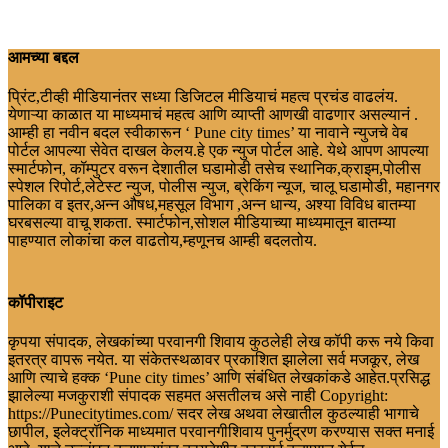
आमच्या बद्दल
प्रिंट,टीव्ही मीडियानंतर सध्या डिजिटल मीडियाचं महत्व प्रचंड वाढलंय.
येणाऱ्या काळात या माध्यमाचं महत्व आणि व्याप्ती आणखी वाढणार असल्यानं .
आम्ही हा नवीन बदल स्वीकारून ‘ Pune city times’ या नावाने न्युजचे वेब
पोर्टल आपल्या सेवेत दाखल केलय.हे एक न्युज पोर्टल आहे. येथे आपण आपल्या
स्मार्टफोन, कॉम्पुटर वरून देशातील घडामोडी तसेच स्थानिक,क्राइम,पोलीस
स्पेशल रिपोर्ट,लेटेस्ट न्युज, पोलीस न्युज, ब्रेकिंग न्यूज, चालू घडामोडी, महानगर
पालिका व इतर,अन्न औषध,महसूल विभाग ,अन्न धान्य, अश्या विविध बातम्या
घरबसल्या वाचू शकता. स्मार्टफोन,सोशल मीडियाच्या माध्यमातून बातम्या
पाहण्यात लोकांचा कल वाढतोय,म्हणूनच आम्ही बदलतोय.
कॉपीराइट
कृपया संपादक, लेखकांच्या परवानगी शिवाय कुठलेही लेख कॉपी करू नये किवा
इतरत्र वापरू नयेत. या संकेतस्थळावर प्रकाशित झालेला सर्व मजकूर, लेख
आणि त्याचे हक्क ‘Pune city times’ आणि संबंधित लेखकांकडे आहेत.प्रसिद्ध
झालेल्या मजकुराशी संपादक सहमत असतीलच असे नाही Copyright:
https://Punecitytimes.com/ सदर लेख अथवा लेखातील कुठल्याही भागाचे
छापील, इलेक्ट्रॉनिक माध्यमात परवानगीशिवाय पुनर्मुद्रण करण्यास सक्त मनाई