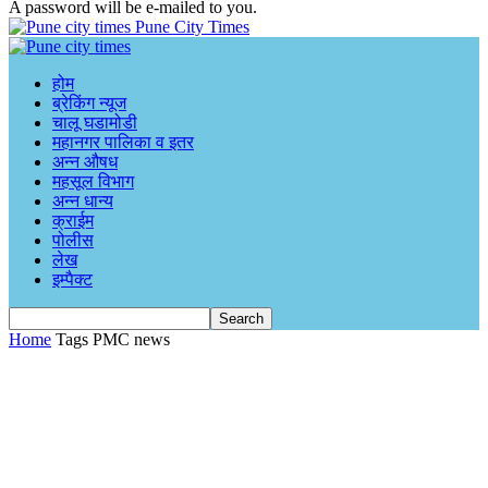
A password will be e-mailed to you.
Pune City Times
होम
ब्रेकिंग न्यूज
चालू घडामोडी
महानगर पालिका व इतर
अन्न औषध
महसूल विभाग
अन्न धान्य
क्राईम
पोलीस
लेख
इम्पैक्ट
Home
Tags
PMC news