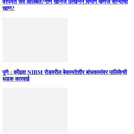
वरपर्यंत सर्व आलबेल?गौण खनिज उत्खनन विभाग म्हणजे सोन्याची
खाण?
पुणे : कोंढवा NIBM रोडवरील बेकायदेशीर बांधकामांवर पालिकेची
धडक कारवाई