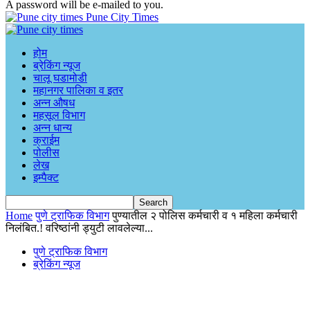
A password will be e-mailed to you.
Pune City Times
होम
ब्रेकिंग न्यूज
चालू घडामोडी
महानगर पालिका व इतर
अन्न औषध
महसूल विभाग
अन्न धान्य
क्राईम
पोलीस
लेख
इम्पैक्ट
Home
पुणे ट्राफिक विभाग
पुण्यातील २ पोलिस कर्मचारी व १ महिला कर्मचारी
निलंबित.! वरिष्ठांनी ड्युटी लावलेल्या...
पुणे ट्राफिक विभाग
ब्रेकिंग न्यूज