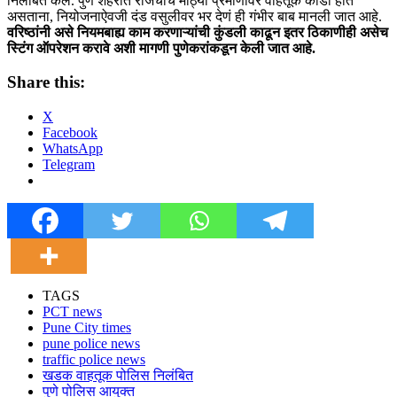
निलंबित केलं. पुणे शहरात रोजचीच मोठ्या प्रमाणावर वाहतूक कोंडी होत
असताना, नियोजनाऐवजी दंड वसुलीवर भर देणं ही गंभीर बाब मानली जात आहे.
वरिष्ठांनी असे नियमबाह्य काम करणाऱ्यांची कुंडली काढून इतर ठिकाणीही असेच
स्टिंग ऑपरेशन करावे अशी मागणी पुणेकरांकडून केली जात आहे.
Share this:
X
Facebook
WhatsApp
Telegram
TAGS
PCT news
Pune City times
pune police news
traffic police news
खडक वाहतूक पोलिस निलंबित
पुणे पोलिस आयुक्त