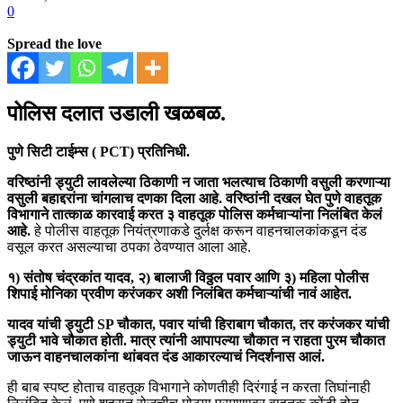
0
Spread the love
पोलिस दलात उडाली खळबळ.
पुणे सिटी टाईम्स ( PCT) प्रतिनिधी.
वरिष्ठांनी ड्युटी लावलेल्या ठिकाणी न जाता भलत्याच ठिकाणी वसुली करणाऱ्या
वसुली बहाद्दरांना चांगलाच दणका दिला आहे. वरिष्ठांनी दखल घेत पुणे वाहतूक
विभागाने तात्काळ कारवाई करत ३ वाहतूक पोलिस कर्मचाऱ्यांना निलंबित केलं
आहे.
हे पोलीस वाहतूक नियंत्रणाकडे दुर्लक्ष करून वाहनचालकांकडून दंड
वसूल करत असल्याचा ठपका ठेवण्यात आला आहे.
१) संतोष चंद्रकांत यादव, २) बालाजी विठ्ठल पवार आणि ३) महिला पोलीस
शिपाई मोनिका प्रवीण करंजकर अशी निलंबित कर्मचाऱ्यांची नावं आहेत.
यादव यांची ड्युटी SP चौकात, पवार यांची हिराबाग चौकात, तर करंजकर यांची
ड्युटी भावे चौकात होती. मात्र त्यांनी आपापल्या चौकात न राहता पुरम चौकात
जाऊन वाहनचालकांना थांबवत दंड आकारल्याचं निदर्शनास आलं.
ही बाब स्पष्ट होताच वाहतूक विभागाने कोणतीही दिरंगाई न करता तिघांनाही