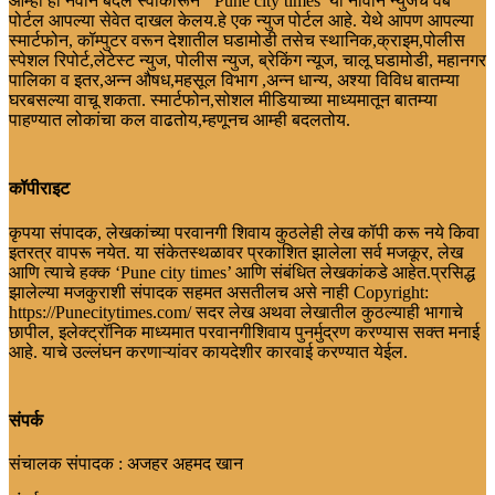
आम्ही हा नवीन बदल स्वीकारून ‘ Pune city times’ या नावाने न्युजचे वेब
पोर्टल आपल्या सेवेत दाखल केलय.हे एक न्युज पोर्टल आहे. येथे आपण आपल्या
स्मार्टफोन, कॉम्पुटर वरून देशातील घडामोडी तसेच स्थानिक,क्राइम,पोलीस
स्पेशल रिपोर्ट,लेटेस्ट न्युज, पोलीस न्युज, ब्रेकिंग न्यूज, चालू घडामोडी, महानगर
पालिका व इतर,अन्न औषध,महसूल विभाग ,अन्न धान्य, अश्या विविध बातम्या
घरबसल्या वाचू शकता. स्मार्टफोन,सोशल मीडियाच्या माध्यमातून बातम्या
पाहण्यात लोकांचा कल वाढतोय,म्हणूनच आम्ही बदलतोय.
कॉपीराइट
कृपया संपादक, लेखकांच्या परवानगी शिवाय कुठलेही लेख कॉपी करू नये किवा
इतरत्र वापरू नयेत. या संकेतस्थळावर प्रकाशित झालेला सर्व मजकूर, लेख
आणि त्याचे हक्क ‘Pune city times’ आणि संबंधित लेखकांकडे आहेत.प्रसिद्ध
झालेल्या मजकुराशी संपादक सहमत असतीलच असे नाही Copyright:
https://Punecitytimes.com/ सदर लेख अथवा लेखातील कुठल्याही भागाचे
छापील, इलेक्ट्रॉनिक माध्यमात परवानगीशिवाय पुनर्मुद्रण करण्यास सक्त मनाई
आहे. याचे उल्लंघन करणाऱ्यांवर कायदेशीर कारवाई करण्यात येईल.
संपर्क
संचालक संपादक : अजहर अहमद खान