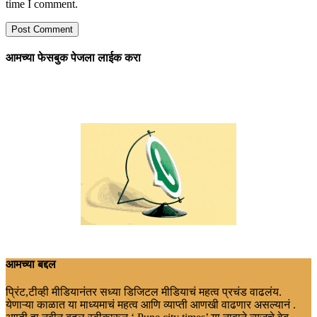
time I comment.
आमच्या फेसबुक पेजला लाईक करा
आमच्या बद्दल
प्रिंट,टीव्ही मीडियानंतर सध्या डिजिटल मीडियाचं महत्व प्रचंड वाढलंय.
येणाऱ्या काळात या माध्यमाचं महत्व आणि व्याप्ती आणखी वाढणार असल्यानं .