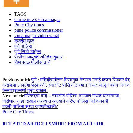
TAGS
Crime news vimannagar
Pune City times
pune police commissioner
vimannagar video vairal
क्राईम न्यूज
पुणे पोलिस
पुणे सिटी टाईम्स
पोलीस आयुक्त अमितेश कुमार
विमानतळ पोलीस ठाणे
Previous article
पुणे : मशिदीसमोरुन मिरवणुक नेण्यास मनाई करुन स्पिकर बंद
करायला लावल्या प्रकरणी, स्वारगेट पोलिस ठाण्यात गोंधळ घालून दबाव निर्माण
केल्याप्रकरणी गुन्हा दाखल.
Next article
मस्जिदचा वाद..! स्वारगेट पोलिस ठाण्यात गोंधळ घालणाऱ्या
विरोधात गुन्हा दाखल करण्यात आल्याने वरिष्ठ पोलिस निरीक्षकाची
बदली,पोलिस सुध्दा दहशतीखाली?
Pune City Times
RELATED ARTICLES
MORE FROM AUTHOR