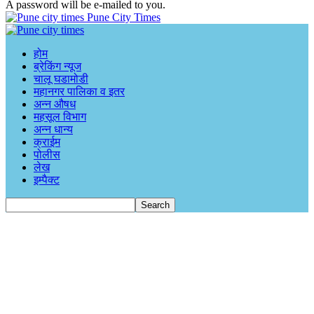
A password will be e-mailed to you.
Pune City Times
होम
ब्रेकिंग न्यूज
चालू घडामोडी
महानगर पालिका व इतर
अन्न औषध
महसूल विभाग
अन्न धान्य
क्राईम
पोलीस
लेख
इम्पैक्ट