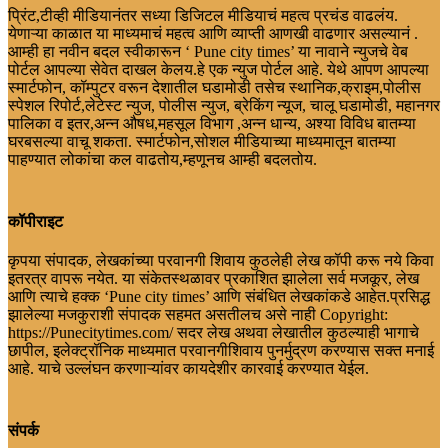
प्रिंट,टीव्ही मीडियानंतर सध्या डिजिटल मीडियाचं महत्व प्रचंड वाढलंय.
येणाऱ्या काळात या माध्यमाचं महत्व आणि व्याप्ती आणखी वाढणार असल्यानं .
आम्ही हा नवीन बदल स्वीकारून ‘ Pune city times’ या नावाने न्युजचे वेब
पोर्टल आपल्या सेवेत दाखल केलय.हे एक न्युज पोर्टल आहे. येथे आपण आपल्या
स्मार्टफोन, कॉम्पुटर वरून देशातील घडामोडी तसेच स्थानिक,क्राइम,पोलीस
स्पेशल रिपोर्ट,लेटेस्ट न्युज, पोलीस न्युज, ब्रेकिंग न्यूज, चालू घडामोडी, महानगर
पालिका व इतर,अन्न औषध,महसूल विभाग ,अन्न धान्य, अश्या विविध बातम्या
घरबसल्या वाचू शकता. स्मार्टफोन,सोशल मीडियाच्या माध्यमातून बातम्या
पाहण्यात लोकांचा कल वाढतोय,म्हणूनच आम्ही बदलतोय.
कॉपीराइट
कृपया संपादक, लेखकांच्या परवानगी शिवाय कुठलेही लेख कॉपी करू नये किवा
इतरत्र वापरू नयेत. या संकेतस्थळावर प्रकाशित झालेला सर्व मजकूर, लेख
आणि त्याचे हक्क ‘Pune city times’ आणि संबंधित लेखकांकडे आहेत.प्रसिद्ध
झालेल्या मजकुराशी संपादक सहमत असतीलच असे नाही Copyright:
https://Punecitytimes.com/ सदर लेख अथवा लेखातील कुठल्याही भागाचे
छापील, इलेक्ट्रॉनिक माध्यमात परवानगीशिवाय पुनर्मुद्रण करण्यास सक्त मनाई
आहे. याचे उल्लंघन करणाऱ्यांवर कायदेशीर कारवाई करण्यात येईल.
संपर्क