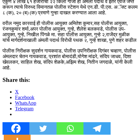
एकुण ४ लाख ६१ हजारांचा २२ किलो गांजा हा अंमली पदार्थ व इतर ऐवज जप्त
करून त्याचे विरुध्द विमानतळ पोलीस स्टेशन येथे एन.डी. पी.एस. अॅक्ट कलम
८ (क), २० (ब) (क) प्रमाणे गुन्हा दाखल करण्यात आला आहे.
वरील नमुद कारवाई ही पोलीस आयुक्त अमितेश कुमार,सह पोलीस आयुक्त,
रंजनकुमार शर्मा,अपर पोलीस आयुक्त, गुन्हे, शैलेश बलकवडे, पोलीस उप-
आयुक्त, गुन्हे, निखील पिंगळे मा. सहा पोलीस आयुक्त, गुन्हे २,राजेंद्र मुळीक
यांचे मार्गदर्शनाखाली अंमली पदार्थ विरोधी पथक २, गुन्हे शाखा, पुणे शहर कडील
पोलीस निरीक्षक सुदर्शन गायकवाड, पोलीस उपनिरीक्षक दिगंबर चव्हाण, पोलीस
अंमलदार चेतन गायकवाड, प्रशांत बोमादंडी,योगेश मांढरे, संदिप जाधव, दिशा
खेवलकर, साहिल शेख, संदिप शेळके,अझिम शेख, नितीन जगदाळे, यांनी केली
आहे.
Share this:
X
Facebook
WhatsApp
Telegram