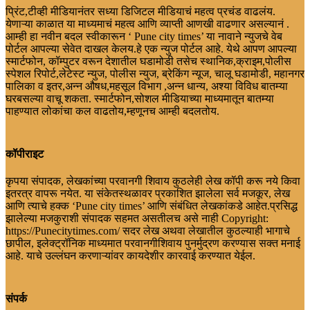
प्रिंट,टीव्ही मीडियानंतर सध्या डिजिटल मीडियाचं महत्व प्रचंड वाढलंय.
येणाऱ्या काळात या माध्यमाचं महत्व आणि व्याप्ती आणखी वाढणार असल्यानं .
आम्ही हा नवीन बदल स्वीकारून ‘ Pune city times’ या नावाने न्युजचे वेब
पोर्टल आपल्या सेवेत दाखल केलय.हे एक न्युज पोर्टल आहे. येथे आपण आपल्या
स्मार्टफोन, कॉम्पुटर वरून देशातील घडामोडी तसेच स्थानिक,क्राइम,पोलीस
स्पेशल रिपोर्ट,लेटेस्ट न्युज, पोलीस न्युज, ब्रेकिंग न्यूज, चालू घडामोडी, महानगर
पालिका व इतर,अन्न औषध,महसूल विभाग ,अन्न धान्य, अश्या विविध बातम्या
घरबसल्या वाचू शकता. स्मार्टफोन,सोशल मीडियाच्या माध्यमातून बातम्या
पाहण्यात लोकांचा कल वाढतोय,म्हणूनच आम्ही बदलतोय.
कॉपीराइट
कृपया संपादक, लेखकांच्या परवानगी शिवाय कुठलेही लेख कॉपी करू नये किवा
इतरत्र वापरू नयेत. या संकेतस्थळावर प्रकाशित झालेला सर्व मजकूर, लेख
आणि त्याचे हक्क ‘Pune city times’ आणि संबंधित लेखकांकडे आहेत.प्रसिद्ध
झालेल्या मजकुराशी संपादक सहमत असतीलच असे नाही Copyright:
https://Punecitytimes.com/ सदर लेख अथवा लेखातील कुठल्याही भागाचे
छापील, इलेक्ट्रॉनिक माध्यमात परवानगीशिवाय पुनर्मुद्रण करण्यास सक्त मनाई
आहे. याचे उल्लंघन करणाऱ्यांवर कायदेशीर कारवाई करण्यात येईल.
संपर्क