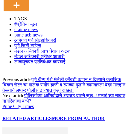
TAGS
#ब्रेकिंग न्यूज
craime news
pune acb news
आंबेगाव पुणे जिल्हाधिकारी
पुणे सिटी टाईम्स
मंडल अधिकारी लाच घेताना अटक
मंडल अधिकारी श्रीधर आचारी
लाचलुचपत प्रतिबंधक कारवाई
Previous article
पुणे कॅम्प येथे मेलेली कोंबडी कापून न दिल्याने क्लासिक
चिकन सेंटर चा मालक समीर हाजी व त्याच्या मुलाने कामगारला बेदम मारहान
केल्याने लष्कर पोलीस ठाण्यात गुन्हा दाखल.
Next article
पोलिसांच्या आशिर्वादाने अवजड वाहने सुरू..! मलाई च्या नादात
नागरिकांचा बळी?
Pune City Times
RELATED ARTICLES
MORE FROM AUTHOR