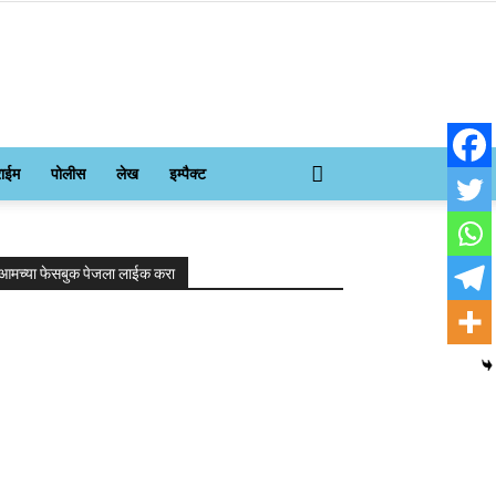
राईम
पोलीस
लेख
इम्पैक्ट
आमच्या फेसबुक पेजला लाईक करा