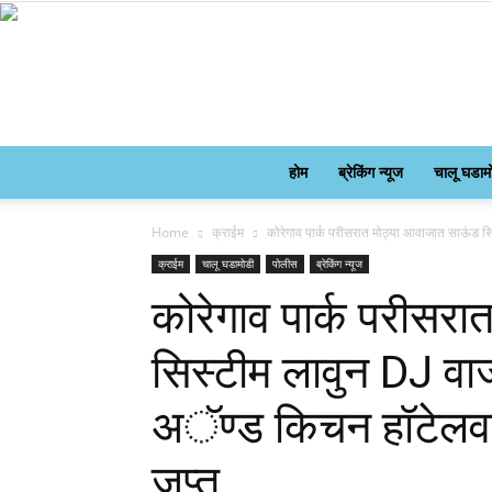
होम
ब्रेकिंग न्यूज
चालू घडाम
Home
क्राईम
कोरेगाव पार्क परीसरात मोठ्या आवाजात साऊंड स
क्राईम
चालू घडामोडी
पोलीस
ब्रेकिंग न्यूज
कोरेगाव पार्क परीसर
सिस्टीम लावुन DJ वा
अॅण्ड किचन हॉटेलवर
जप्त.