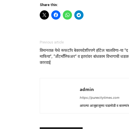
Share this:
Previous article
विमानतळ येथे रूफटॉप बेकायदेशीरपणे हॉटेल चालविणा-या “द
माफिया”, “अॕटमाॕस्फिअर” व इतरांवर बांधकाम विभागाची धडक
कारवाई
admin
https://punecitytimes.com
आपल्या आजूबाजूच्या घडामोडी व बातम्य