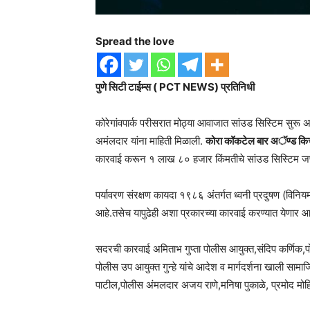
Spread the love
पुणे सिटी टाईम्स ( PCT NEWS) प्रतिनिधी
कोरेगांवपार्क परीसरात मोठ्या आवाजात सांउड सिस्टिम सुरू
अमंलदार यांना माहिती मिळाली.
कोरा कॉकटेल बार अॅण्ड कि
कारवाई करून १ लाख ८० हजार किंमतीचे सांउड सिस्टिम ज
पर्यावरण संरक्षण कायदा १९८६ अंतर्गत ध्वनी प्रदुषण (व
आहे.तसेच यापुढेही अशा प्रकारच्या कारवाई करण्यात येणार आहे
सदरची कारवाई अमिताभ गुप्ता पोलीस आयुक्त,संदिप कर्णिक,प
पोलीस उप आयुक्त गुन्हे यांचे आदेश व मार्गदर्शना खाली सामाज
पाटील,पोलीस अंमलदार अजय राणे,मनिषा पुकाळे, प्रमोद मोहिते,