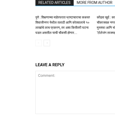
RELATED ARTICLES
MORE FROM AUTHOR
पुणे : शिक्षणाच्या माहेरघरात भ्रष्टाचाराचा कळस!
कोंढवा खुर्द : 
शिवाजीनगर येथील तलाठी आणि कोतवालाचे १०
चौकाजवळ नगरसे
लाखांचे लाच प्रकरण, तर अशा कितीतरी घटना
मुस्तफा आणि चॉ
घडत असतील याची चौकशी होणार...
‘टोलेजंग ताजम
LEAVE A REPLY