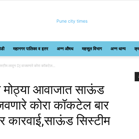
ोडी
महानगर पालिका व इतर
अन्न औषध
महसूल विभाग
अन्न धान्य
क्
Pune
िस्टीम लावुन DJ वाजवणारे कोरा कॉकटेल...
ात मोठ्या आवाजात साऊंड
जवणारे कोरा कॉकटेल बार
City
 कारवाई,साऊंड सिस्टीम