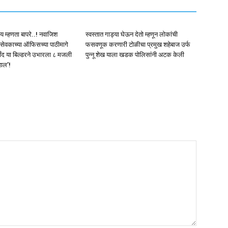
काय म्हणता बापरे..! नवाजिश
स्वस्तात गाड्या घेऊन देतो म्हणून लोकांची
वकाच्या ऑफिसच्या पाठीमागे
फसवणूक करणारी टोळीचा प्रमुख शहेबाज उर्फ
ंद या बिल्डरने उभारला ८ मजली
पुन्नू शेख याला खडक पोलिसांनी अटक केली
हाल’!