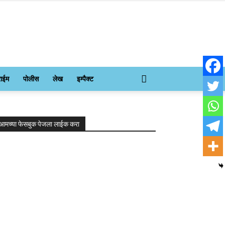
राईम
पोलीस
लेख
इम्पैक्ट
आमच्या फेसबुक पेजला लाईक करा