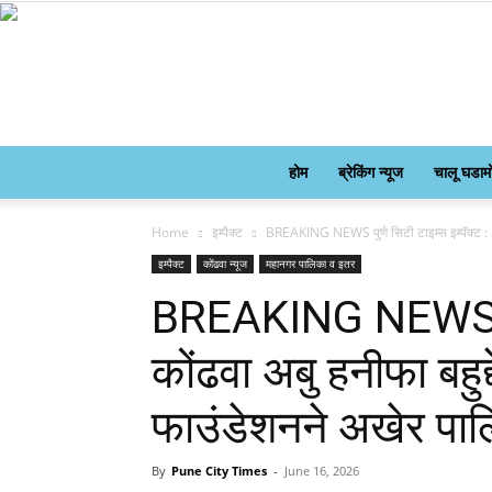
होम
ब्रेकिंग न्यूज
चालू घडाम
Home
इम्पैक्ट
BREAKING NEWS पुणे सिटी टाइम्स इम्पॅक्ट : कों
इम्पैक्ट
कोंढवा न्यूज
महानगर पालिका व इतर
BREAKING NEWS पुणे
कोंढवा अबु हनीफा बहुद्
फाउंडेशनने अखेर पालि
By
Pune City Times
-
June 16, 2026