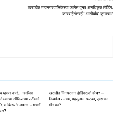
खराडीत महानगरपालिकेच्या जागेत पुन्हा अनधिकृत होर्डिंग;
कारवाईनंतरही ‘आशीर्वाद’ कुणाचा?
काय म्हणता बापरे..! नवाजिश
खराडीत ‘विनापरवाना होर्डिंगरत्न’ कोण? —
वकाच्या ऑफिसच्या पाठीमागे
नियमांना रामराम, महसुलाला फटका, प्रशासन
ंद या बिल्डरने उभारला ८ मजली
मौन का?
हाल’!