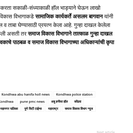
 न करता सकाळी-संध्याकाळी हॉल भाड्याने घेऊन लाखो
 विकास विभागाकडे
सामाजिक कार्यकर्ते असलम बागवान
यांनी
ल व ताबा घेण्यासाठी प्रयत्न केला आहे. गुन्हा दाखल केलेला
 केली असती तर
समाज विकास विभागाने तात्काळ गुन्हा दाखल
वकाचे पाठबळ व समाज विकास विभागाच्या अधिकाऱ्यांची कृपा
Kondhwa abu hanifa holl news
Kondhwa police station
Kondhwa
pune pmc news
अबु हनीफा हॉल
कोंढवा
े महानगर पालिका
पुणे सिटी टाईम्स
महाराष्ट्र
समाज विकास विभाग न्यूज
Next article