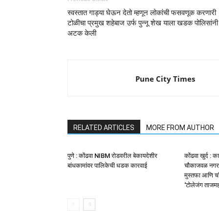
स्वस्तात गाड्या घेऊन देतो म्हणून लोकांची फसवणूक करणारी
टोळीचा प्रमुख शहेबाज उर्फ पुन्नू शेख याला खडक पोलिसांनी
अटक केली
Pune City Times
RELATED ARTICLES
MORE FROM AUTHOR
पुणे : कोंढवा NIBM रोडवरील बेकायदेशीर
कोंढवा खुर्द : 
बांधकामांवर पालिकेची धडक कारवाई
चौकाजवळ नगरसे
मुस्तफा आणि चॉ
‘टोलेजंग ताजम