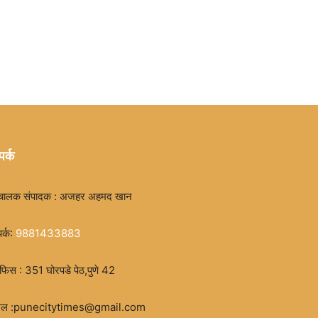
पर्क
चालक संपादक : अजहर अहमद खान
पर्क:
9881433883
िस : 351 घोरपडे पेठ,पुणे 42
मेल :punecitytimes@gmail.com