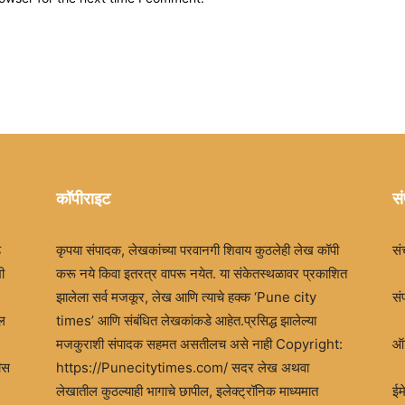
कॉपीराइट
सं
ड
कृपया संपादक, लेखकांच्या परवानगी शिवाय कुठलेही लेख कॉपी
सं
ी
करू नये किवा इतरत्र वापरू नयेत. या संकेतस्थळावर प्रकाशित
झालेला सर्व मजकूर, लेख आणि त्याचे हक्क ‘Pune city
सं
खल
times’ आणि संबंधित लेखकांकडे आहेत.प्रसिद्ध झालेल्या
मजकुराशी संपादक सहमत असतीलच असे नाही Copyright:
ऑफ
ीस
https://Punecitytimes.com/ सदर लेख अथवा
लेखातील कुठल्याही भागाचे छापील, इलेक्ट्रॉनिक माध्यमात
ई