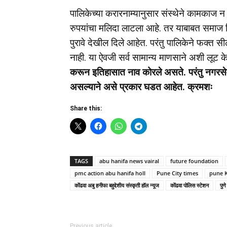
पालिकेच्या करारनाम्यानुसार संस्थेने कामकाज
रुपयांचा मलिदा लाटला आहे. तर याबाबत समाज
पुरावे देखील दिले आहेत. परंतु पालिकेने फक्त सी
नाही. या ऐवजी सर्व सामान्य माणसाने अशी लूट
करून इतिहासात नाव कोरले असते. परंतु नगरसे
असल्याने असे प्रकार घडत आहेत. क्रमशः
Share this:
TAGS
abu hanifa news vairal
future foundation
pmc action abu hanifa holl
Pune City times
pune 
कोंढवा अबु हनीफा बहुद्देशीय संस्कृती हॉल न्यूज
कोंढवा पोलिस स्टेशन
पुण
Previous article