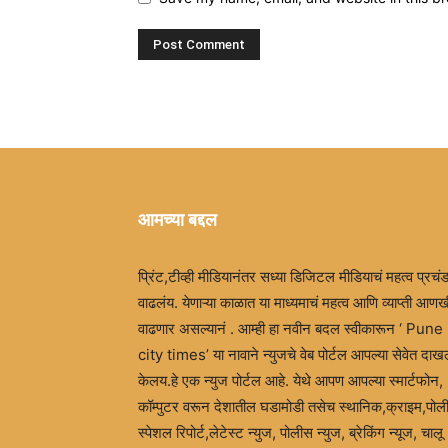
आमच्या बद्दल
प्रिंट,टीव्ही मीडियानंतर सध्या डिजिटल मीडियाचं महत्व प्रचं
वाढलंय. येणाऱ्या काळात या माध्यमाचं महत्व आणि व्याप्ती आणख
वाढणार असल्यानं . आम्ही हा नवीन बदल स्वीकारून ‘ Pune
city times’ या नावाने न्युजचे वेब पोर्टल आपल्या सेवेत दा
केलय.हे एक न्युज पोर्टल आहे. येथे आपण आपल्या स्मार्टफोन,
कॉम्पुटर वरून देशातील घडामोडी तसेच स्थानिक,क्राइम,पोल
स्पेशल रिपोर्ट,लेटेस्ट न्युज, पोलीस न्युज, ब्रेकिंग न्यूज, चालू