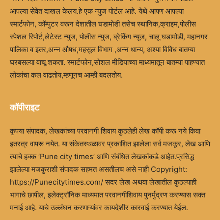
आपल्या सेवेत दाखल केलय.हे एक न्युज पोर्टल आहे. येथे आपण आपल्या
स्मार्टफोन, कॉम्पुटर वरून देशातील घडामोडी तसेच स्थानिक,क्राइम,पोलीस
स्पेशल रिपोर्ट,लेटेस्ट न्युज, पोलीस न्युज, ब्रेकिंग न्यूज, चालू घडामोडी, महानगर
पालिका व इतर,अन्न औषध,महसूल विभाग ,अन्न धान्य, अश्या विविध बातम्या
घरबसल्या वाचू शकता. स्मार्टफोन,सोशल मीडियाच्या माध्यमातून बातम्या पाहण्यात
लोकांचा कल वाढतोय,म्हणूनच आम्ही बदलतोय.
कॉपीराइट
कृपया संपादक, लेखकांच्या परवानगी शिवाय कुठलेही लेख कॉपी करू नये किवा
इतरत्र वापरू नयेत. या संकेतस्थळावर प्रकाशित झालेला सर्व मजकूर, लेख आणि
त्याचे हक्क ‘Pune city times’ आणि संबंधित लेखकांकडे आहेत.प्रसिद्ध
झालेल्या मजकुराशी संपादक सहमत असतीलच असे नाही Copyright:
https://Punecitytimes.com/ सदर लेख अथवा लेखातील कुठल्याही
भागाचे छापील, इलेक्ट्रॉनिक माध्यमात परवानगीशिवाय पुनर्मुद्रण करण्यास सक्त
मनाई आहे. याचे उल्लंघन करणाऱ्यांवर कायदेशीर कारवाई करण्यात येईल.