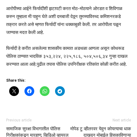
आरोपीच्या आईने फिर्यादींशी झटापटी करत मोठ-मोठयाने ओरडत व शिविगाळ
करुन तुम्हाला मी पाहुन घेते अशी दमबाजी देवून तुमच्याविरुध्द कमिशनरकडे
तक्रार करते असे म्हणत फिर्यादीं यांना धक्काबुकी केली. तर आरोपीला पळुन
जाण्यास मदत केली आहे.
फिर्यादी हे करीत असलेल्या शासकीय कामात अडथळा आणला असून कोथरूड
पोलिस ठाण्यात भादविक ३५३,२२४, २२५,१८६, ५०४,५०६,३४ गुन्हा दाखल
करण्यात आला आहे.पुढील तपास पोलिस उपनिरीक्षक रतिकांत कोळी करीत आहे.
Share this:
Previous article
Next article
सामाजिक सुरक्षा विभागातील पोलिस
मोपेड टु व्हीलरवर येवुन कोयत्याचा धाक
निरीक्षकांकडून मारहाण; व्हिडिओ व्हायरल
दाखवुन मोबाईल हिसकाविणाऱ्या