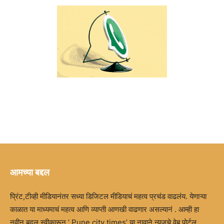
आमच्या बद्दल
प्रिंट,टीव्ही मीडियानंतर सध्या डिजिटल मीडियाचं महत्व प्रचंड वाढलंय. येणाऱ्या
काळात या माध्यमाचं महत्व आणि व्याप्ती आणखी वाढणार असल्यानं . आम्ही हा
नवीन बदल स्वीकारून ‘ Pune city times’ या नावाने न्युजचे वेब पोर्टल