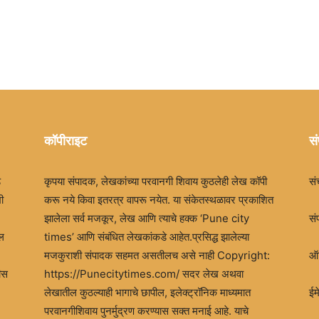
कॉपीराइट
सं
ड
कृपया संपादक, लेखकांच्या परवानगी शिवाय कुठलेही लेख कॉपी
सं
ी
करू नये किवा इतरत्र वापरू नयेत. या संकेतस्थळावर प्रकाशित
झालेला सर्व मजकूर, लेख आणि त्याचे हक्क ‘Pune city
सं
खल
times’ आणि संबंधित लेखकांकडे आहेत.प्रसिद्ध झालेल्या
मजकुराशी संपादक सहमत असतीलच असे नाही Copyright:
ऑफ
ीस
https://Punecitytimes.com/ सदर लेख अथवा
लेखातील कुठल्याही भागाचे छापील, इलेक्ट्रॉनिक माध्यमात
ई
परवानगीशिवाय पुनर्मुद्रण करण्यास सक्त मनाई आहे. याचे