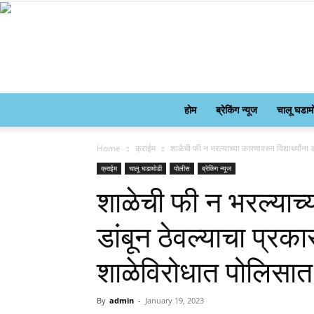
होम
ब्रेकिंग न्यूज
चालू घडाम
Home
क्राईम
शाळेची फी न भरल्याच्या कारणावरुन विद्यार्थ्यांना
क्राईम
चालू घडामोडी
पोलीस
ब्रेकिंग न्यूज
शाळेची फी न भरल्याच्या
डांबून ठेवल्याचा प्र
शाळेविरोधात पोलिसात
By
admin
-
January 19, 2023