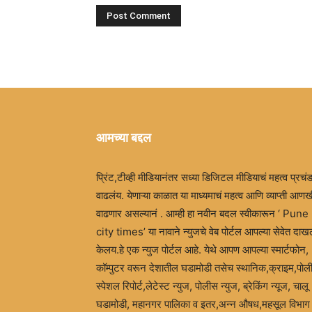
आमच्या बद्दल
प्रिंट,टीव्ही मीडियानंतर सध्या डिजिटल मीडियाचं महत्व प्रचं
वाढलंय. येणाऱ्या काळात या माध्यमाचं महत्व आणि व्याप्ती आणख
वाढणार असल्यानं . आम्ही हा नवीन बदल स्वीकारून ‘ Pune
city times’ या नावाने न्युजचे वेब पोर्टल आपल्या सेवेत दा
केलय.हे एक न्युज पोर्टल आहे. येथे आपण आपल्या स्मार्टफोन,
कॉम्पुटर वरून देशातील घडामोडी तसेच स्थानिक,क्राइम,पोल
स्पेशल रिपोर्ट,लेटेस्ट न्युज, पोलीस न्युज, ब्रेकिंग न्यूज, चालू
घडामोडी, महानगर पालिका व इतर,अन्न औषध,महसूल विभाग