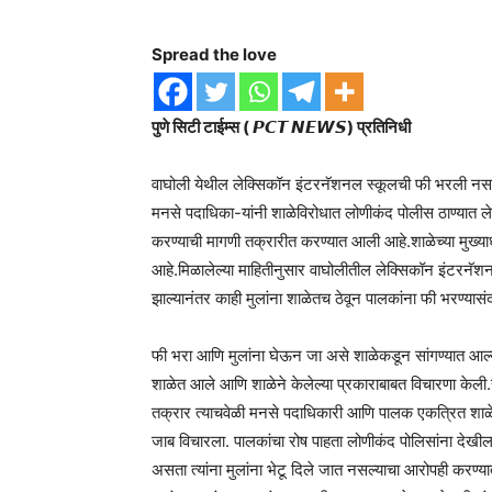
Spread the love
पुणे सिटी टाईम्स ( 𝙋𝘾𝙏 𝙉𝙀𝙒𝙎) प्रतिनिधी
वाघोली येथील लेक्सिकॉन इंटरनॅशनल स्कूलची फी भरली नसल्याने
मनसे पदाधिका-यांनी शाळेविरोधात लोणीकंद पोलीस ठाण्यात 
करण्याची मागणी तक्रारीत करण्यात आली आहे.शाळेच्या मुख्याध
आहे.मिळालेल्या माहितीनुसार वाघोलीतील लेक्सिकॉन इंटरनॅशनल स्
झाल्यानंतर काही मुलांना शाळेतच ठेवून पालकांना फी भरण्यासंद
फी भरा आणि मुलांना घेऊन जा असे शाळेकडून सांगण्यात आल्याच
शाळेत आले आणि शाळेने केलेल्या प्रकाराबाबत विचारणा केली
तक्रार त्याचवेळी मनसे पदाधिकारी आणि पालक एकत्रित शाळेच्या
जाब विचारला. पालकांचा रोष पाहता लोणीकंद पोलिसांना देखील या
असता त्यांना मुलांना भेटू दिले जात नसल्याचा आरोपही करण्या