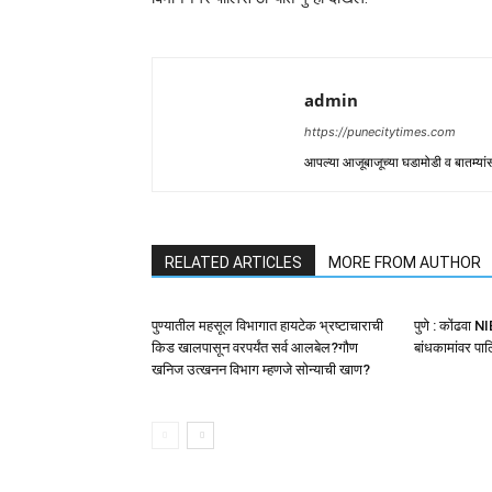
admin
https://punecitytimes.com
आपल्या आजूबाजूच्या घडामोडी व बातम्य
RELATED ARTICLES
MORE FROM AUTHOR
पुण्यातील महसूल विभागात हायटेक भ्रष्टाचाराची
पुणे : कोंढवा 
किड खालपासून वरपर्यंत सर्व आलबेल?गौण
बांधकामांवर प
खनिज उत्खनन विभाग म्हणजे सोन्याची खाण?