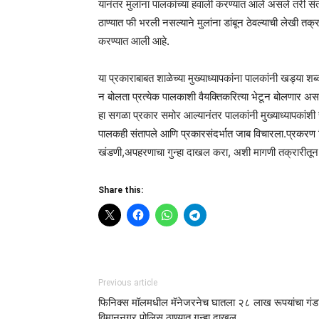
यानंतर मुलांना पालकांच्या हवाली करण्यात आले असले तरी स
ठाण्यात फी भरली नसल्याने मुलांना डांबून ठेवल्याची लेखी
करण्यात आली आहे.
या प्रकाराबाबत शाळेच्या मुख्याध्यापकांना पालकांनी खड्या
न बोलता प्रत्येक पालकाशी वैयक्तिकरित्या भेटून बोलणार अस
हा सगळा प्रकार समोर आल्यानंतर पालकांनी मुख्याध्यापकांशी चर्च
पालकही संतापले आणि प्रकारसंदर्भात जाब विचारला.प्रकरण 
खंडणी,अपहरणाचा गुन्हा दाखल करा, अशी मागणी तक्रारीतून
Share this:
Previous article
फिनिक्स मॉलमधील मॅनेजरनेच घातला २८ लाख रूपयांचा गंडा
विमाननगर पोलिस ठाण्यात गुन्हा दाखल.