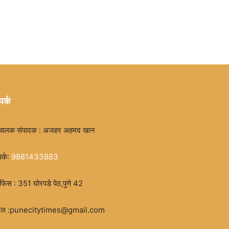
पर्क
चालक संपादक : अजहर अहमद खान
पर्क:
9881433883
िस : 351 घोरपडे पेठ,पुणे 42
मेल :punecitytimes@gmail.com