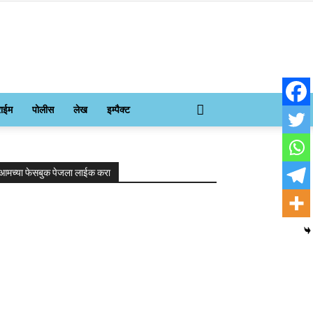
राईम
पोलीस
लेख
इम्पैक्ट
आमच्या फेसबुक पेजला लाईक करा