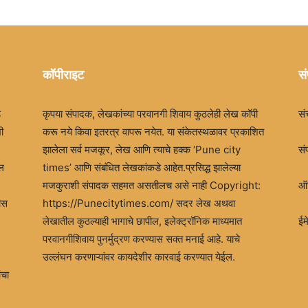
कॉपीराइट
सं
ड
कृपया संपादक, लेखकांच्या परवानगी शिवाय कुठलेही लेख कॉपी
सं
ी
करू नये किवा इतरत्र वापरू नयेत. या संकेतस्थळावर प्रकाशित
झालेला सर्व मजकूर, लेख आणि त्याचे हक्क ‘Pune city
सं
खल
times’ आणि संबंधित लेखकांकडे आहेत.प्रसिद्ध झालेल्या
मजकुराशी संपादक सहमत असतीलच असे नाही Copyright:
ऑफ
ीस
https://Punecitytimes.com/ सदर लेख अथवा
लेखातील कुठल्याही भागाचे छापील, इलेक्ट्रॉनिक माध्यमात
ई
परवानगीशिवाय पुनर्मुद्रण करण्यास सक्त मनाई आहे. याचे
उल्लंघन करणाऱ्यांवर कायदेशीर कारवाई करण्यात येईल.
ंचा