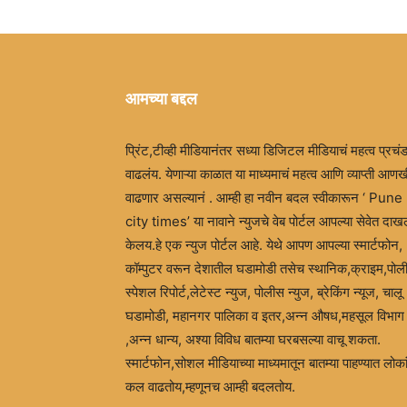
आमच्या बद्दल
प्रिंट,टीव्ही मीडियानंतर सध्या डिजिटल मीडियाचं महत्व प्रचं
वाढलंय. येणाऱ्या काळात या माध्यमाचं महत्व आणि व्याप्ती आणख
वाढणार असल्यानं . आम्ही हा नवीन बदल स्वीकारून ‘ Pune
city times’ या नावाने न्युजचे वेब पोर्टल आपल्या सेवेत दा
केलय.हे एक न्युज पोर्टल आहे. येथे आपण आपल्या स्मार्टफोन,
कॉम्पुटर वरून देशातील घडामोडी तसेच स्थानिक,क्राइम,पोल
स्पेशल रिपोर्ट,लेटेस्ट न्युज, पोलीस न्युज, ब्रेकिंग न्यूज, चालू
घडामोडी, महानगर पालिका व इतर,अन्न औषध,महसूल विभाग
,अन्न धान्य, अश्या विविध बातम्या घरबसल्या वाचू शकता.
स्मार्टफोन,सोशल मीडियाच्या माध्यमातून बातम्या पाहण्यात लोका
कल वाढतोय,म्हणूनच आम्ही बदलतोय.