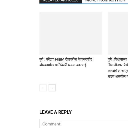
RELATED ARTICLES
MORE FROM AUTHOR
पुणे : कोंढवा NIBM रोडवरील बेकायदेशीर
पुणे : शिक्षणाच
बांधकामांवर पालिकेची धडक कारवाई
शिवाजीनगर ये
लाखांचे लाच प
घडत असतील या
LEAVE A REPLY