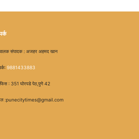
पर्क
चालक संपादक : अजहर अहमद खान
पर्क:
9881433883
िस : 351 घोरपडे पेठ,पुणे 42
मेल :punecitytimes@gmail.com