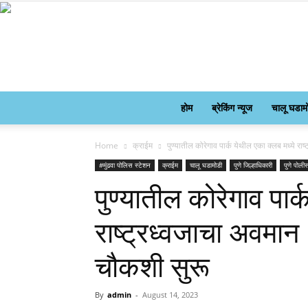
होम
ब्रेकिंग न्यूज
चालू घडाम
Home
क्राईम
पुण्यातील कोरेगाव पार्क येथील एका क्लब मध्ये राष
#मुंढवा पोलिस स्टेशन
क्राईम
चालू घडामोडी
पुणे जिल्हाधिकारी
पुणे पोली
पुण्यातील कोरेगाव पार
राष्ट्रध्वजाचा अवमान 
चौकशी सुरू
By
admin
-
August 14, 2023