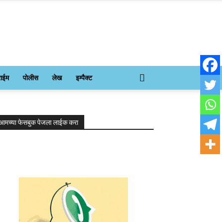
राईम
पोलीस
लेख
इम्पैक्ट
आमच्या फेसबुक पेजला लाईक करा