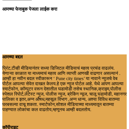
आमच्या फेसबुक पेजला लाईक करा
आमच्या बद्दल
प्रिंट,टीव्ही मीडियानंतर सध्या डिजिटल मीडियाचं महत्व प्रचंड वाढलंय.
येणाऱ्या काळात या माध्यमाचं महत्व आणि व्याप्ती आणखी वाढणार असल्यानं .
आम्ही हा नवीन बदल स्वीकारून ‘ Pune city times’ या नावाने न्युजचे वेब
पोर्टल आपल्या सेवेत दाखल केलय.हे एक न्युज पोर्टल आहे. येथे आपण आपल्या
स्मार्टफोन, कॉम्पुटर वरून देशातील घडामोडी तसेच स्थानिक,क्राइम,पोलीस
स्पेशल रिपोर्ट,लेटेस्ट न्युज, पोलीस न्युज, ब्रेकिंग न्यूज, चालू घडामोडी, महानगर
पालिका व इतर,अन्न औषध,महसूल विभाग ,अन्न धान्य, अश्या विविध बातम्या
घरबसल्या वाचू शकता. स्मार्टफोन,सोशल मीडियाच्या माध्यमातून बातम्या
पाहण्यात लोकांचा कल वाढतोय,म्हणूनच आम्ही बदलतोय.
कॉपीराइट