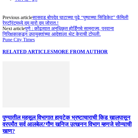
Previous article
सासवड बोपदेव घाटाच्या पुढे “पुष्पाच्या सिंडिकेट” फॅमिली
रेस्टॉरंटमध्ये दम मारो दम जोरात.!
Next article
पुणे : कोंढव्यात अनधिकृत होर्डिंगचे साम्राज्य, परवाना
निरिक्षकाकडून उपायुक्तांच्या आदेशाला थेट केराची टोपली.
Pune City Times
RELATED ARTICLES
MORE FROM AUTHOR
पुण्यातील महसूल विभागात हायटेक भ्रष्टाचाराची किड खालपासून
वरपर्यंत सर्व आलबेल?गौण खनिज उत्खनन विभाग म्हणजे सोन्याची
खाण?