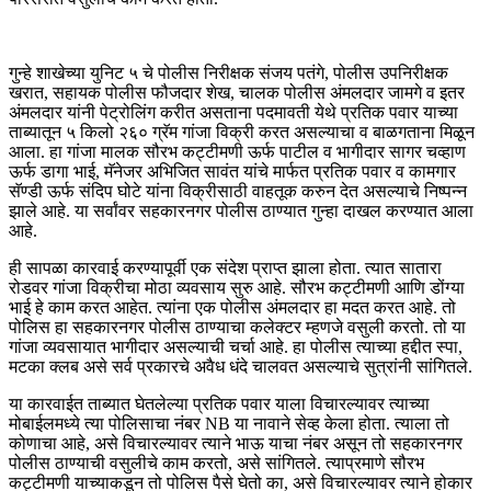
गुन्हे शाखेच्या युनिट ५ चे पोलीस निरीक्षक संजय पतंगे, पोलीस उपनिरीक्षक
खरात, सहायक पोलीस फौजदार शेख, चालक पोलीस अंमलदार जामगे व इतर
अंमलदार यांनी पेट्रोलिंग करीत असताना पदमावती येथे प्रतिक पवार याच्या
ताब्यातून ५ किलो २६० ग्रॅम गांजा विक्री करत असल्याचा व बाळगताना मिळून
आला. हा गांजा मालक सौरभ कट्टीमणी ऊर्फ पाटील व भागीदार सागर चव्हाण
ऊर्फ डागा भाई, मॅनेजर अभिजित सावंत यांचे मार्फत प्रतिक पवार व कामगार
सॅण्डी ऊर्फ संदिप घोटे यांना विक्रीसाठी वाहतूक करुन देत असल्याचे निष्पन्न
झाले आहे. या सर्वांवर सहकारनगर पोलीस ठाण्यात गुन्हा दाखल करण्यात आला
आहे.
ही सापळा कारवाई करण्यापूर्वी एक संदेश प्राप्त झाला होता. त्यात सातारा
रोडवर गांजा विक्रीचा मोठा व्यवसाय सुरु आहे. सौरभ कट्टीमणी आणि डोंग्या
भाई हे काम करत आहेत. त्यांना एक पोलीस अंमलदार हा मदत करत आहे. तो
पोलिस हा सहकारनगर पोलीस ठाण्याचा कलेक्टर म्हणजे वसुली करतो. तो या
गांजा व्यवसायात भागीदार असल्याची चर्चा आहे. हा पोलीस त्याच्या हद्दीत स्पा,
मटका क्लब असे सर्व प्रकारचे अवैध धंदे चालवत असल्याचे सुत्रांनी सांगितले.
या कारवाईत ताब्यात घेतलेल्या प्रतिक पवार याला विचारल्यावर त्याच्या
मोबाईलमध्ये त्या पोलिसाचा नंबर NB या नावाने सेव्ह केला होता. त्याला तो
कोणाचा आहे, असे विचारल्यावर त्याने भाऊ याचा नंबर असून तो सहकारनगर
पोलीस ठाण्याची वसुलीचे काम करतो, असे सांगितले. त्याप्रमाणे सौरभ
कट्टीमणी याच्याकडून तो पोलिस पैसे घेतो का, असे विचारल्यावर त्याने होकार