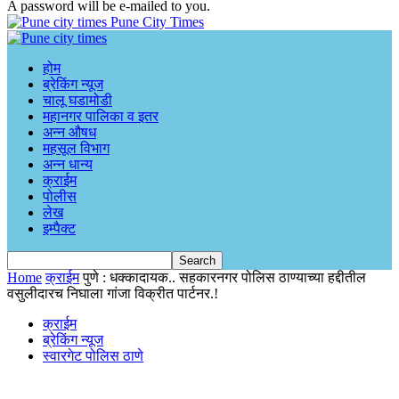
A password will be e-mailed to you.
Pune City Times
होम
ब्रेकिंग न्यूज
चालू घडामोडी
महानगर पालिका व इतर
अन्न औषध
महसूल विभाग
अन्न धान्य
क्राईम
पोलीस
लेख
इम्पैक्ट
Home
क्राईम
पुणे : धक्कादायक.. सहकारनगर पोलिस ठाण्याच्या हद्दीतील
वसुलीदारच निघाला गांजा विक्रीत पार्टनर.!
क्राईम
ब्रेकिंग न्यूज
स्वारगेट पोलिस ठाणे