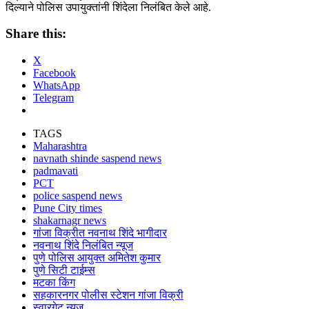
दिल्याने पोलिस उपायुक्तांनी शिंदेला निलंबित केले आहे.
Share this:
X
Facebook
WhatsApp
Telegram
TAGS
Maharashtra
navnath shinde saspend news
padmavati
PCT
police saspend news
Pune City times
shakarnagr news
गांजा विक्रीत नवनाथ शिंदे भागीदार
नवनाथ शिंदे निलंबित न्यूज
पुणे पोलिस आयुक्त अमितेश कुमार
पुणे सिटी टाईम्स
मटका किंग
सहकारनगर पोलीस स्टेशन गांजा विक्री
स्वारगेट न्यूज