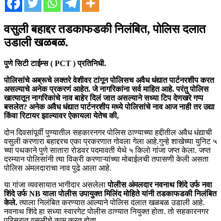
वसुली बहाद्दर तडकाफडकी निलंबित, पोलिस दलात
उडाली खळबळ
.
पुणे सिटी टाईम्स ( PCT ) प्रतिनिधी.
पोलिसांचे अब्रूचे लक्तरे वेशीवर टांगून पोलिसच अवैध धंद्यात पार्टनरशीप करत
असल्याचे अनेक प्रकरणं आहेत. जे नागरिकांना सर्व माहित आहे. परंतु पोलिस
खात्यातून नागरिकांचे नाव बाहेर दिलं जात असल्याने सध्या टिप देणखरे गप्प
बसलेत? अनेक अवैध धंद्यात पार्टनरशीप मध्ये पोलिसांचे नाव आज नाही तर उद्या
किंवा रिटायर झाल्यावर ऐकायला येतेच की,
दोन दिवसांपूर्वी पुण्यातील सहकारनगर पोलिस ठाण्याच्या हद्दीतील अवैध धंद्याची
वसुली करणारा बहाद्दरच एका प्रकरणात गोवला गेला आहे.गुन्हे शाखेच्या युनिट ५
च्या पथकाने पुणे सातारा रोडवर पदमावती येथे ५ किलो गांजा जप्त केला. जप्त
दरम्यान पोलिसांनी त्या विक्री करणाऱ्यांच्या मोबाईलची तपासणी केली असता
पोलिस अंमलदाराचा नाव पुढे आला आहे.
या गांजा व्यवसायात भागीदार असलेला
पोलीस अंमलदार नवनाथ शिंदे उर्फ नवा
शिंदे उर्फ NB याला पोलीस उपायुक्त मिलिंद मोहिते यांनी तडकाफडकी निलंबित
केले.
त्याला निलंबित करण्यात आल्याने पोलिस दलात खळबळ उडाली आहे.
नवनाथ शिंदे हा सध्या स्वारगेट पोलीस ठाण्यात नियुक्त होता. तो सहकारनगर
परिसरात वसुलीचे काम करत होता.