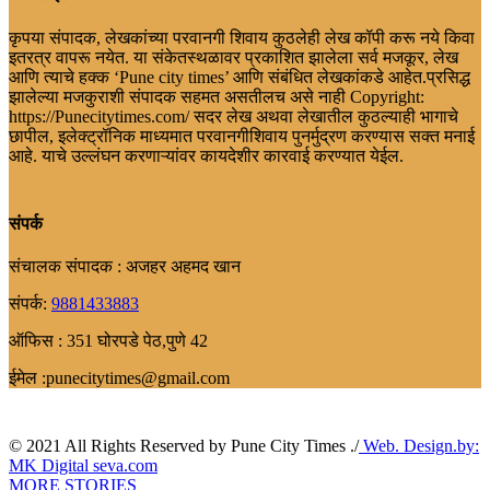
कृपया संपादक, लेखकांच्या परवानगी शिवाय कुठलेही लेख कॉपी करू नये किवा
इतरत्र वापरू नयेत. या संकेतस्थळावर प्रकाशित झालेला सर्व मजकूर, लेख
आणि त्याचे हक्क ‘Pune city times’ आणि संबंधित लेखकांकडे आहेत.प्रसिद्ध
झालेल्या मजकुराशी संपादक सहमत असतीलच असे नाही Copyright:
https://Punecitytimes.com/ सदर लेख अथवा लेखातील कुठल्याही भागाचे
छापील, इलेक्ट्रॉनिक माध्यमात परवानगीशिवाय पुनर्मुद्रण करण्यास सक्त मनाई
आहे. याचे उल्लंघन करणाऱ्यांवर कायदेशीर कारवाई करण्यात येईल.
संपर्क
संचालक संपादक : अजहर अहमद खान
संपर्क:
9881433883
ऑफिस : 351 घोरपडे पेठ,पुणे 42
ईमेल :punecitytimes@gmail.com
© 2021 All Rights Reserved by Pune City Times ./
Web. Design.by:
MK Digital seva.com
MORE STORIES