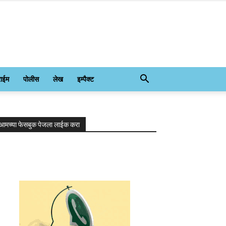
राईम
पोलीस
लेख
इम्पैक्ट
आमच्या फेसबुक पेजला लाईक करा