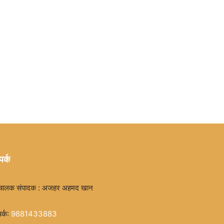
पर्क
चालक संपादक : अजहर अहमद खान
पर्क:
9881433883