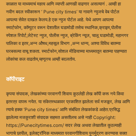
काळात या माध्यमाचं महत्व आणि व्याप्ती आणखी वाढणार असल्यानं . आम्ही हा
नवीन बदल स्वीकारून ‘ Pune city times’ या नावाने न्युजचे वेब पोर्टल
आपल्या सेवेत दाखल केलय.हे एक न्युज पोर्टल आहे. येथे आपण आपल्या
स्मार्टफोन, कॉम्पुटर वरून देशातील घडामोडी तसेच स्थानिक,क्राइम,पोलीस
स्पेशल रिपोर्ट,लेटेस्ट न्युज, पोलीस न्युज, ब्रेकिंग न्यूज, चालू घडामोडी, महानगर
पालिका व इतर,अन्न औषध,महसूल विभाग ,अन्न धान्य, अश्या विविध बातम्या
घरबसल्या वाचू शकता. स्मार्टफोन,सोशल मीडियाच्या माध्यमातून बातम्या पाहण्यात
लोकांचा कल वाढतोय,म्हणूनच आम्ही बदलतोय.
कॉपीराइट
कृपया संपादक, लेखकांच्या परवानगी शिवाय कुठलेही लेख कॉपी करू नये किवा
इतरत्र वापरू नयेत. या संकेतस्थळावर प्रकाशित झालेला सर्व मजकूर, लेख आणि
त्याचे हक्क ‘Pune city times’ आणि संबंधित लेखकांकडे आहेत.प्रसिद्ध
झालेल्या मजकुराशी संपादक सहमत असतीलच असे नाही Copyright:
https://Punecitytimes.com/ सदर लेख अथवा लेखातील कुठल्याही
भागाचे छापील, इलेक्ट्रॉनिक माध्यमात परवानगीशिवाय पुनर्मुद्रण करण्यास सक्त