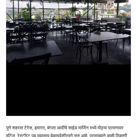
पुणे शहरात टेरेस, इमारत, बंगला आदींचे साईड मार्जिन मध्ये मोठ्या प्रमाणावर
हॉटेल, रेस्टॉरंट,पब व्यवसाय बेकायदेशीरपणे सुरु आहे. प्रामुख्याने काही ठिकाणी