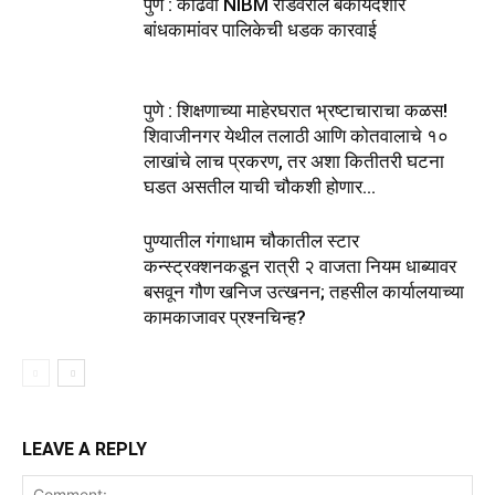
पुणे : कोंढवा NIBM रोडवरील बेकायदेशीर
बांधकामांवर पालिकेची धडक कारवाई
पुणे : शिक्षणाच्या माहेरघरात भ्रष्टाचाराचा कळस!
शिवाजीनगर येथील तलाठी आणि कोतवालाचे १०
लाखांचे लाच प्रकरण, तर अशा कितीतरी घटना
घडत असतील याची चौकशी होणार...
पुण्यातील गंगाधाम चौकातील स्टार
कन्स्ट्रक्शनकडून रात्री २ वाजता नियम धाब्यावर
बसवून गौण खनिज उत्खनन; तहसील कार्यालयाच्या
कामकाजावर प्रश्नचिन्ह?
LEAVE A REPLY