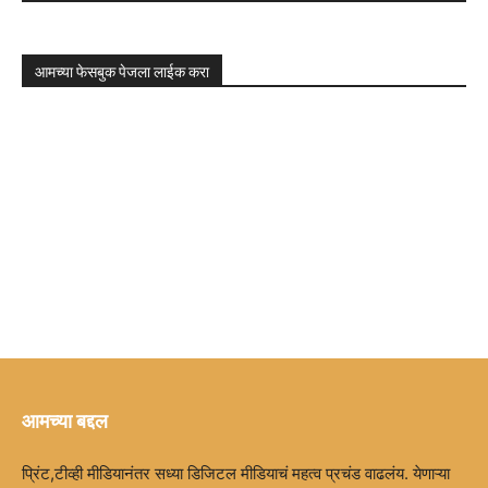
आमच्या फेसबुक पेजला लाईक करा
आमच्या बद्दल
प्रिंट,टीव्ही मीडियानंतर सध्या डिजिटल मीडियाचं महत्व प्रचंड वाढलंय. येणाऱ्या