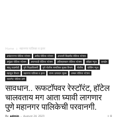
Home
महानगर पालिका व इतर
#चंदननगर पोलिस स्टेशन
#पौड पोलिस स्टेशन
#भारती विद्यापीठ पोलिस स्टेशन
#मुंढवा पोलिस स्टेशन
#वानवडी पोलिस स्टेशन
#विश्रामबाग पोलिस स्टेशन
कोंढवा न्यूज
क्राईम
चालू घडामोडी
पुणे जिल्हाधिकारी
पुणे पोलीस समाजिक सुरक्षा विभाग
पोलीस
ब्रेकिंग न्यूज
महसूल विभाग
महानगर पालिका व इतर
राज्य उत्पादन शुल्क
लष्कर पोलिस स्टेशन
स्वारगेट पोलिस ठाणे
सावधान.. रूफटॉपवर रेस्टॉरंट, हॉटेल
चालवताय मग आता घ्यावी लागणार
पुणे महानगर पालिकेची परवानगी.
By
admin
-
August 24, 2023
0